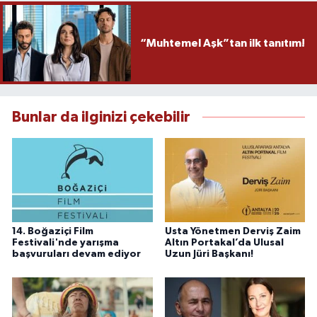
“Muhtemel Aşk”tan ilk tanıtım!
Bunlar da ilginizi çekebilir
14. Boğaziçi Film
Usta Yönetmen Derviş Zaim
Festivali'nde yarışma
Altın Portakal’da Ulusal
başvuruları devam ediyor
Uzun Jüri Başkanı!