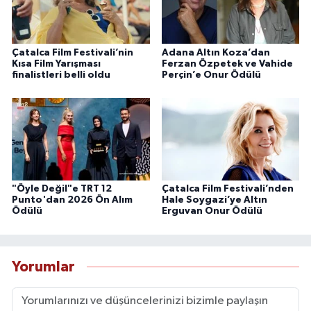
Çatalca Film Festivali’nin
Adana Altın Koza’dan
Kısa Film Yarışması
Ferzan Özpetek ve Vahide
finalistleri belli oldu
Perçin’e Onur Ödülü
"Öyle Değil"e TRT 12
Çatalca Film Festivali’nden
Punto'dan 2026 Ön Alım
Hale Soygazi’ye Altın
Ödülü
Erguvan Onur Ödülü
Yorumlar