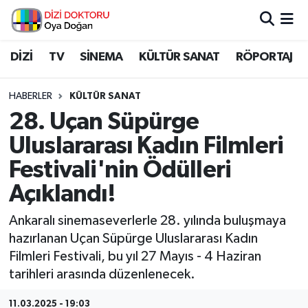
İstanbul Nöbetçi Eczaneler
DİZİ
TV
SİNEMA
KÜLTÜR SANAT
RÖPORTAJ
İstanbul Hava Durumu
HABERLER
KÜLTÜR SANAT
28. Uçan Süpürge
İstanbul Namaz Vakitleri
Uluslararası Kadın Filmleri
İstanbul Trafik Yoğunluk Haritası
Festivali'nin Ödülleri
Açıklandı!
Süper Lig Puan Durumu ve Fikstür
Ankaralı sinemaseverlerle 28. yılında buluşmaya
Tüm Manşetler
hazırlanan Uçan Süpürge Uluslararası Kadın
Filmleri Festivali, bu yıl 27 Mayıs - 4 Haziran
Son Dakika Haberleri
tarihleri arasında düzenlenecek.
Haber Arşivi
11.03.2025 - 19:03