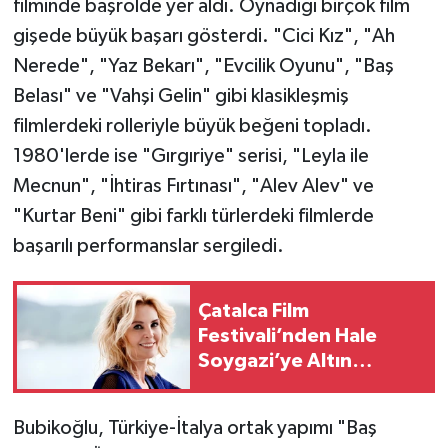
filminde başrolde yer aldı. Oynadığı birçok film
gişede büyük başarı gösterdi. "Cici Kız", "Ah
Nerede", "Yaz Bekarı", "Evcilik Oyunu", "Baş
Belası" ve "Vahşi Gelin" gibi klasikleşmiş
filmlerdeki rolleriyle büyük beğeni topladı.
1980'lerde ise "Gırgıriye" serisi, "Leyla ile
Mecnun", "İhtiras Fırtınası", "Alev Alev" ve
"Kurtar Beni" gibi farklı türlerdeki filmlerde
başarılı performanslar sergiledi.
Çatalca Film
Festivali’nden Hale
Soygazi’ye Altın
Erguvan Onur Ödülü
Bubikoğlu, Türkiye-İtalya ortak yapımı "Baş