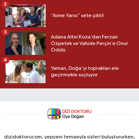
2
“Anne Yarısı” sete çıktı!
3
Adana Altın Koza’dan Ferzan
Özpetek ve Vahide Perçin’e Onur
Ödülü
4
Yaman, Doğa'yı toprakları ele
geçirmekle suçluyor
dizidoktorucom, yepyeni temasıyla sizleri buluştururken,