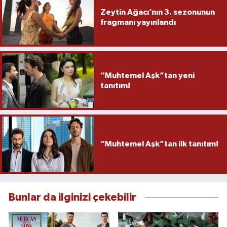
Zeytin Ağacı’nın 3. sezonunun
fragmanı yayınlandı
“Muhtemel Aşk”tan yeni
tanıtım!
“Muhtemel Aşk”tan ilk tanıtım!
Bunlar da ilginizi çekebilir