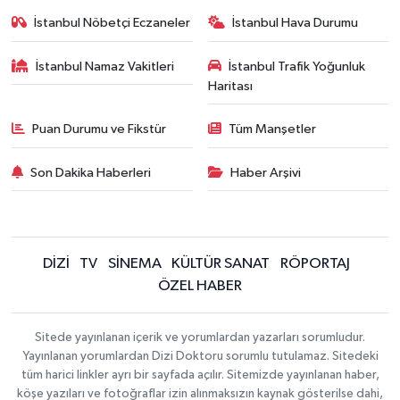
İstanbul Nöbetçi Eczaneler
İstanbul Hava Durumu
İstanbul Namaz Vakitleri
İstanbul Trafik Yoğunluk
Haritası
Puan Durumu ve Fikstür
Tüm Manşetler
Son Dakika Haberleri
Haber Arşivi
DİZİ
TV
SİNEMA
KÜLTÜR SANAT
RÖPORTAJ
ÖZEL HABER
Sitede yayınlanan içerik ve yorumlardan yazarları sorumludur.
Yayınlanan yorumlardan Dizi Doktoru sorumlu tutulamaz. Sitedeki
tüm harici linkler ayrı bir sayfada açılır. Sitemizde yayınlanan haber,
köşe yazıları ve fotoğraflar izin alınmaksızın kaynak gösterilse dahi,