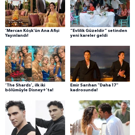
‘Mercan Köşk’ün Ana Afişi
“Evlilik Güzeldir” setinden
Yayınlandı!
yeni kareler geldi
‘The Shards’, ilk iki
Emir Sarıhan "Daha 17"
bölümüyle Disney+’ta!
kadrosunda!