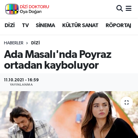
İstanbul Nöbetçi Eczaneler
DİZİ
TV
SİNEMA
KÜLTÜR SANAT
RÖPORTAJ
İstanbul Hava Durumu
HABERLER
DİZİ
Ada Masalı'nda Poyraz
İstanbul Namaz Vakitleri
ortadan kayboluyor
İstanbul Trafik Yoğunluk Haritası
11.10.2021 - 16:59
YAYINLANMA
Süper Lig Puan Durumu ve Fikstür
Tüm Manşetler
Son Dakika Haberleri
Haber Arşivi