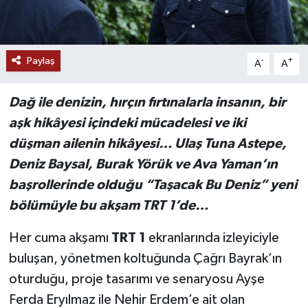
Paylaş
-
+
A
A
Dağ ile denizin, hırçın fırtınalarla insanın, bir
aşk hikâyesi içindeki mücadelesi ve iki
düşman ailenin hikâyesi… Ulaş Tuna Astepe,
Deniz Baysal, Burak Yörük ve Ava Yaman’ın
başrollerinde olduğu “Taşacak Bu Deniz” yeni
bölümüyle bu akşam TRT 1’de…
Her cuma akşamı
TRT 1
ekranlarında izleyiciyle
buluşan, yönetmen koltuğunda Çağrı Bayrak’ın
oturduğu, proje tasarımı ve senaryosu Ayşe
Ferda Eryılmaz ile Nehir Erdem’e ait olan