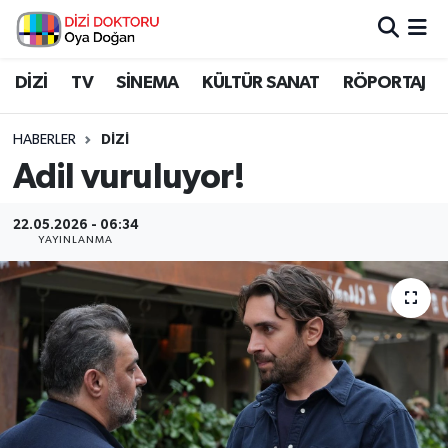
İstanbul Nöbetçi Eczaneler
DİZİ
TV
SİNEMA
KÜLTÜR SANAT
RÖPORTAJ
İstanbul Hava Durumu
HABERLER
DİZİ
Adil vuruluyor!
İstanbul Namaz Vakitleri
22.05.2026 - 06:34
İstanbul Trafik Yoğunluk Haritası
YAYINLANMA
Süper Lig Puan Durumu ve Fikstür
Tüm Manşetler
Son Dakika Haberleri
Haber Arşivi