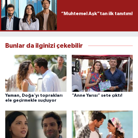
“Muhtemel Aşk”tan ilk tanıtım!
Bunlar da ilginizi çekebilir
Yaman, Doğa'yı toprakları
“Anne Yarısı” sete çıktı!
ele geçirmekle suçluyor