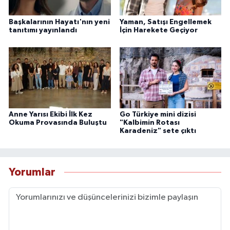
Başkalarının Hayatı'nın yeni
Yaman, Satışı Engellemek
tanıtımı yayınlandı
İçin Harekete Geçiyor
Anne Yarısı Ekibi İlk Kez
Go Türkiye mini dizisi
Okuma Provasında Buluştu
"Kalbimin Rotası
Karadeniz" sete çıktı
Yorumlar