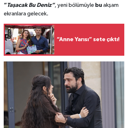
“
Taşacak Bu Deniz”
, yeni bölümüyle
bu
akşam
ekranlara gelecek.
“Anne Yarısı” sete çıktı!