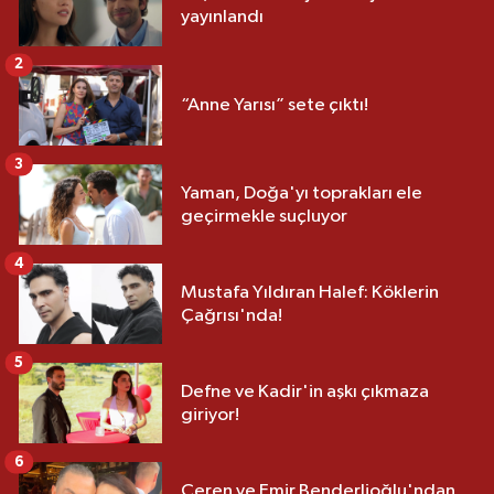
yayınlandı
2
“Anne Yarısı” sete çıktı!
3
Yaman, Doğa'yı toprakları ele
geçirmekle suçluyor
4
Mustafa Yıldıran Halef: Köklerin
Çağrısı'nda!
5
Defne ve Kadir'in aşkı çıkmaza
giriyor!
6
Ceren ve Emir Benderlioğlu'ndan