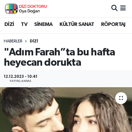
İstanbul Nöbetçi Eczaneler
DİZİ
TV
SİNEMA
KÜLTÜR SANAT
RÖPORTAJ
İstanbul Hava Durumu
HABERLER
DİZİ
"Adım Farah”ta bu hafta
İstanbul Namaz Vakitleri
heyecan dorukta
İstanbul Trafik Yoğunluk Haritası
12.12.2023 - 10:41
YAYINLANMA
Süper Lig Puan Durumu ve Fikstür
Tüm Manşetler
Son Dakika Haberleri
Haber Arşivi