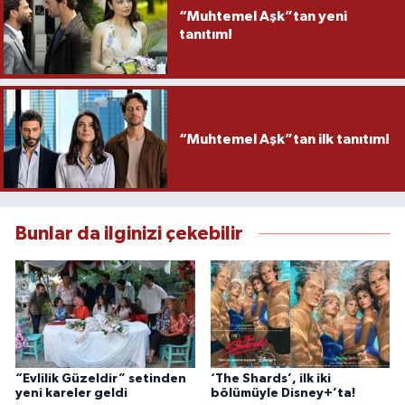
“Muhtemel Aşk”tan yeni
tanıtım!
“Muhtemel Aşk”tan ilk tanıtım!
Bunlar da ilginizi çekebilir
“Evlilik Güzeldir” setinden
‘The Shards’, ilk iki
yeni kareler geldi
bölümüyle Disney+’ta!