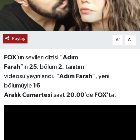
Paylaş
-
+
A
A
FOX
’un sevilen dizisi “
Adım
Farah
”ın
25.
bölüm
2.
tanıtım
videosu yayınlandı. “
Adım Farah
”, yeni
bölümüyle
16
Aralık Cumartesi
saat
20.00
’de
FOX
'ta.