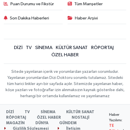
Puan Durumu ve Fikstür
Tüm Manşetler
Son Dakika Haberleri
Haber Arşivi
DİZİ
TV
SİNEMA
KÜLTÜR SANAT
RÖPORTAJ
ÖZEL HABER
Sitede yayınlanan içerik ve yorumlardan yazarları sorumludur.
Yayınlanan yorumlardan Dizi Doktoru sorumlu tutulamaz. Sitedeki
tüm harici linkler ayrı bir sayfada açılır. Sitemizde yayınlanan haber,
köşe yazıları ve fotoğraflar izin alınmaksızın kaynak gösterilse dahi,
herhangi bir ortamda kullanılamaz ve yayınlanamaz
DİZİ
TV
SİNEMA
KÜLTÜR SANAT
Haber
RÖPORTAJ
ÖZEL HABER
NOSTALJİ
Yazılımı:
MAGAZİN
DÜNYA
GÜNDEM
TE
Gizlilik Sözleşmesi
İletişim