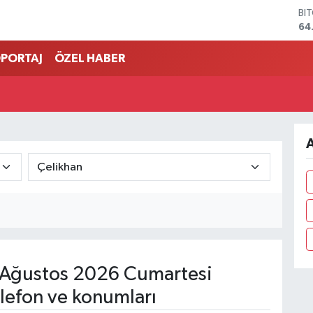
BI
64
DO
47
PORTAJ
ÖZEL HABER
EU
55
ST
64
GR
66
A
Bİ
13
Ağustos 2026 Cumartesi
lefon ve konumları