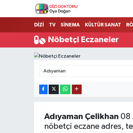
İstanbul Nöbetçi Eczaneler
DİZİ
TV
SİNEMA
KÜLTÜR SANAT
RÖ
İstanbul Hava Durumu
Nöbetçi Eczaneler
İstanbul Namaz Vakitleri
İstanbul Trafik Yoğunluk Haritası
Süper Lig Puan Durumu ve Fikstür
Tüm Manşetler
Son Dakika Haberleri
Adıyaman
Çelikhan
08 
nöbetçi eczane adres, te
Haber Arşivi