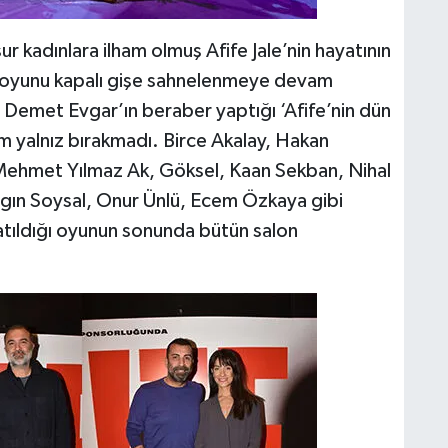
r kadınlara ilham olmuş Afife Jale’nin hayatının
fe oyunu kapalı gişe sahnelenmeye devam
ve Demet Evgar’ın beraber yaptığı ‘Afife’nin dün
m yalnız bırakmadı. Birce Akalay, Hakan
Mehmet Yılmaz Ak, Göksel, Kaan Sekban, Nihal
ygın Soysal, Onur Ünlü, Ecem Özkaya gibi
atıldığı oyunun sonunda bütün salon