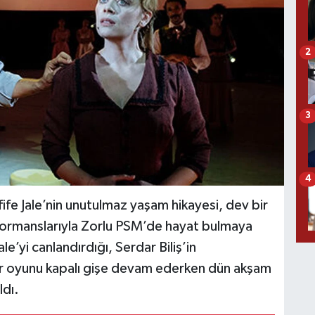
2
3
4
ife Jale’nin unutulmaz yaşam hikayesi, dev bir
formanslarıyla Zorlu PSM’de hayat bulmaya
’yi canlandırdığı, Serdar Biliş’in
her oyunu kapalı gişe devam ederken dün akşam
ldı.