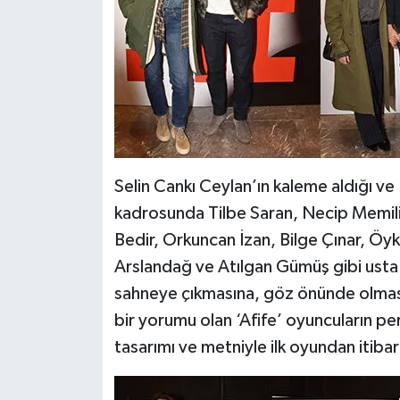
Selin Cankı Ceylan’ın kaleme aldığı v
kadrosunda Tilbe Saran, Necip Memili,
Bedir, Orkuncan İzan, Bilge Çınar, Ö
Arslandağ ve Atılgan Gümüş gibi usta v
sahneye çıkmasına, göz önünde olmas
bir yorumu olan ‘Afife’ oyuncuların p
tasarımı ve metniyle ilk oyundan itiba