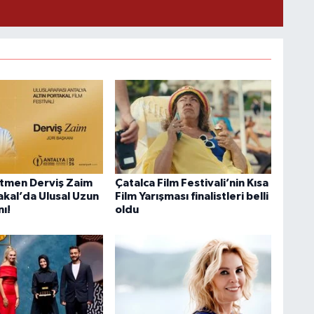
tmen Derviş Zaim
Çatalca Film Festivali’nin Kısa
akal’da Ulusal Uzun
Film Yarışması finalistleri belli
nı!
oldu