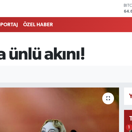
DO
47,
EU
55,
PORTAJ
ÖZEL HABER
STE
64,
GRA
651
 ünlü akını!
BİS
13.
BIT
64.
Y
1