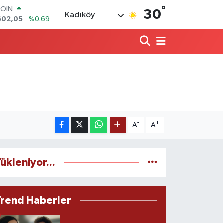
°
LAR
30
Kadıköy
5986
%0.06
RO
0700
%0.1
RLİN
2438
%0.21
M ALTIN
8.23
%0.39
T100
768
%48
COIN
602,05
%0.69
-
+
A
A
ükleniyor...
Trend Haberler