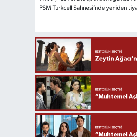
PSM Turkcell Sahnesi’nde yeniden tiy
EDITÖRÜN SEÇTIĞI
Zeytin Ağacı’n
EDITÖRÜN SEÇTIĞI
“Muhtemel Aşk
EDITÖRÜN SEÇTIĞI
“Muhtemel Aşk”