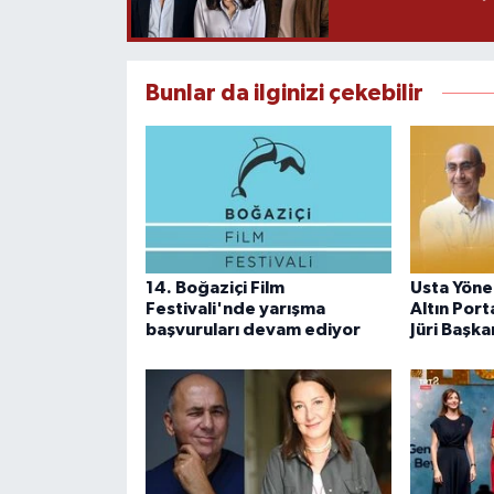
Bunlar da ilginizi çekebilir
14. Boğaziçi Film
Usta Yöne
Festivali'nde yarışma
Altın Port
başvuruları devam ediyor
Jüri Başka