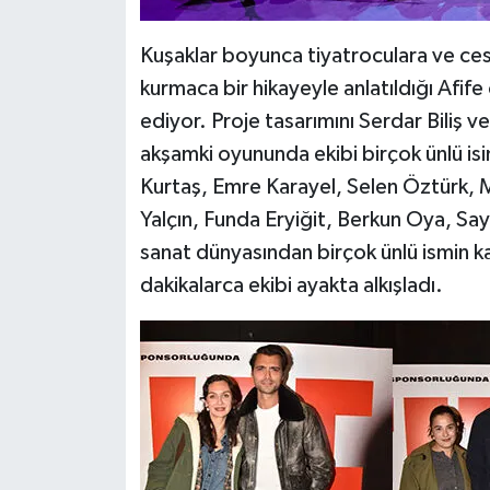
Kuşaklar boyunca tiyatroculara ve cesu
kurmaca bir hikayeyle anlatıldığı Afi
ediyor. Proje tasarımını Serdar Biliş 
akşamki oyununda ekibi birçok ünlü isi
Kurtaş, Emre Karayel, Selen Öztürk, 
Yalçın, Funda Eryiğit, Berkun Oya, Sa
sanat dünyasından birçok ünlü ismin k
dakikalarca ekibi ayakta alkışladı.