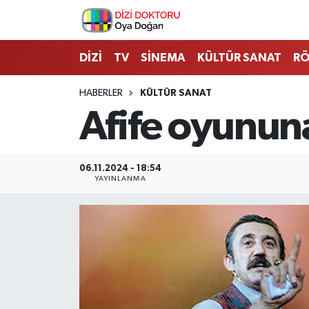
İstanbul Nöbetçi Eczaneler
DİZİ
TV
SİNEMA
KÜLTÜR SANAT
RÖ
İstanbul Hava Durumu
HABERLER
KÜLTÜR SANAT
Afife oyununa
İstanbul Namaz Vakitleri
İstanbul Trafik Yoğunluk Haritası
06.11.2024 - 18:54
YAYINLANMA
Süper Lig Puan Durumu ve Fikstür
Tüm Manşetler
Son Dakika Haberleri
Haber Arşivi