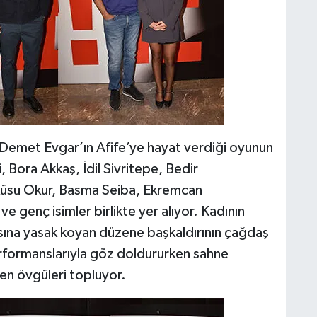
e Demet Evgar’ın Afife’ye hayat verdiği oyunun
 Bora Akkaş, İdil Sivritepe, Bedir
yküsu Okur, Basma Seiba, Ekremcan
e genç isimler birlikte yer alıyor. Kadının
ına yasak koyan düzene başkaldırının çağdaş
erformanslarıyla göz doldururken sahne
ren övgüleri topluyor.