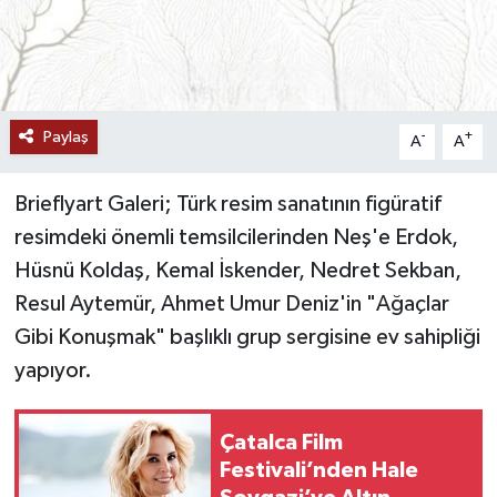
Paylaş
-
+
A
A
Brieflyart Galeri; Türk resim sanatının figüratif
resimdeki önemli temsilcilerinden Neş'e Erdok,
Hüsnü Koldaş, Kemal İskender, Nedret Sekban,
Resul Aytemür, Ahmet Umur Deniz'in "Ağaçlar
Gibi Konuşmak" başlıklı grup sergisine ev sahipliği
yapıyor.
Çatalca Film
Festivali’nden Hale