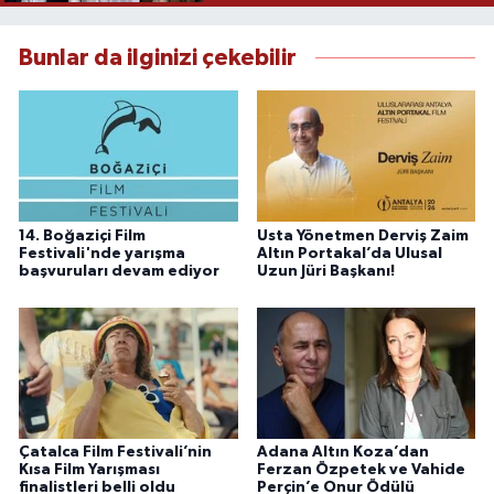
Bunlar da ilginizi çekebilir
14. Boğaziçi Film
Usta Yönetmen Derviş Zaim
Festivali'nde yarışma
Altın Portakal’da Ulusal
başvuruları devam ediyor
Uzun Jüri Başkanı!
Çatalca Film Festivali’nin
Adana Altın Koza’dan
Kısa Film Yarışması
Ferzan Özpetek ve Vahide
finalistleri belli oldu
Perçin’e Onur Ödülü