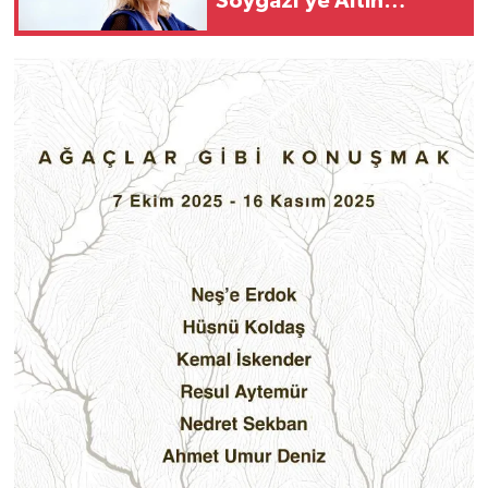
Soygazi’ye Altın
Erguvan Onur Ödülü