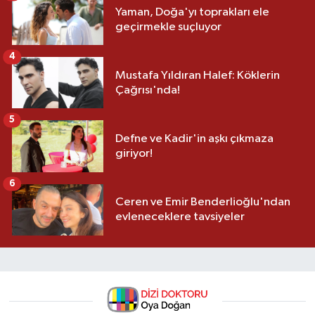
Yaman, Doğa'yı toprakları ele
geçirmekle suçluyor
4
Mustafa Yıldıran Halef: Köklerin
Çağrısı'nda!
5
Defne ve Kadir'in aşkı çıkmaza
giriyor!
6
Ceren ve Emir Benderlioğlu'ndan
evleneceklere tavsiyeler