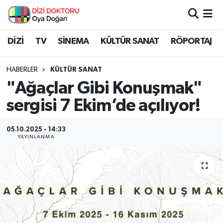
İstanbul Nöbetçi Eczaneler
DİZİ
TV
SİNEMA
KÜLTÜR SANAT
RÖPORTAJ
İstanbul Hava Durumu
HABERLER
KÜLTÜR SANAT
"Ağaçlar Gibi Konuşmak"
İstanbul Namaz Vakitleri
sergisi 7 Ekim’de açılıyor!
İstanbul Trafik Yoğunluk Haritası
05.10.2025 - 14:33
YAYINLANMA
Süper Lig Puan Durumu ve Fikstür
Tüm Manşetler
Son Dakika Haberleri
Haber Arşivi