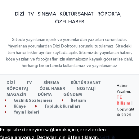
DİZİ
TV
SİNEMA
KÜLTÜR SANAT
RÖPORTAJ
ÖZEL HABER
Sitede yayınlanan içerik ve yorumlardan yazarları sorumludur.
Yayınlanan yorumlardan Dizi Doktoru sorumlu tutulamaz. Sitedeki
tüm harici linkler ayrı bir sayfada açılır. Sitemizde yayınlanan haber,
köşe yazıları ve fotoğraflar izin alınmaksızın kaynak gösterilse dahi,
herhangi bir ortamda kullanılamaz ve yayınlanamaz
DİZİ
TV
SİNEMA
KÜLTÜR SANAT
Haber
RÖPORTAJ
ÖZEL HABER
NOSTALJİ
Yazılımı:
MAGAZİN
DÜNYA
GÜNDEM
TE
Gizlilik Sözleşmesi
İletişim
Bilişim
|
Künye
Topluluk Kuralları
Copyright
Yayın İlkeleri
© 2026
En iyi site deneyimi sağlamak için çerezlerden
faydalanıyoruz. Detaylar için lütfen tıklayın.
Gizlilik