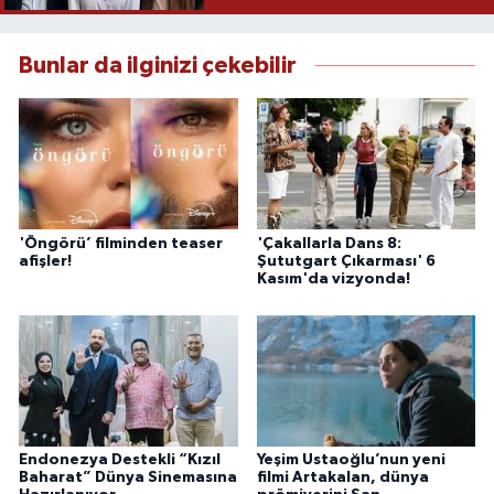
Bunlar da ilginizi çekebilir
'Öngörü’ filminden teaser
'Çakallarla Dans 8:
afişler!
Şututgart Çıkarması' 6
Kasım'da vizyonda!
Endonezya Destekli “Kızıl
Yeşim Ustaoğlu’nun yeni
Baharat” Dünya Sinemasına
filmi Artakalan, dünya