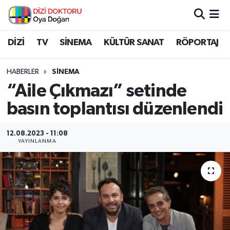
İstanbul Nöbetçi Eczaneler
DİZİ
TV
SİNEMA
KÜLTÜR SANAT
RÖPORTAJ
İstanbul Hava Durumu
HABERLER
SİNEMA
“Aile Çıkmazı” setinde
İstanbul Namaz Vakitleri
basın toplantısı düzenlendi
İstanbul Trafik Yoğunluk Haritası
12.08.2023 - 11:08
YAYINLANMA
Süper Lig Puan Durumu ve Fikstür
Tüm Manşetler
Son Dakika Haberleri
Haber Arşivi