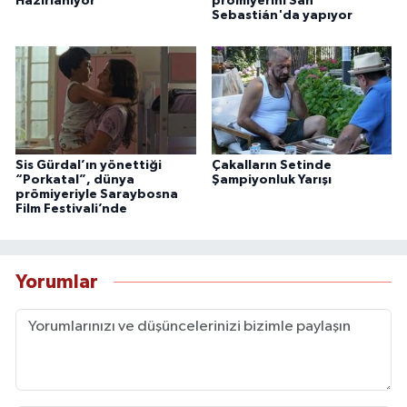
Hazırlanıyor
prömiyerini San
Sebastián'da yapıyor
Sis Gürdal’ın yönettiği
Çakalların Setinde
“Porkatal”, dünya
Şampiyonluk Yarışı
prömiyeriyle Saraybosna
Film Festivali’nde
Yorumlar