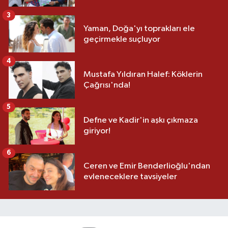
3
Yaman, Doğa'yı toprakları ele
geçirmekle suçluyor
4
Mustafa Yıldıran Halef: Köklerin
Çağrısı'nda!
5
Defne ve Kadir'in aşkı çıkmaza
giriyor!
6
Ceren ve Emir Benderlioğlu'ndan
evleneceklere tavsiyeler