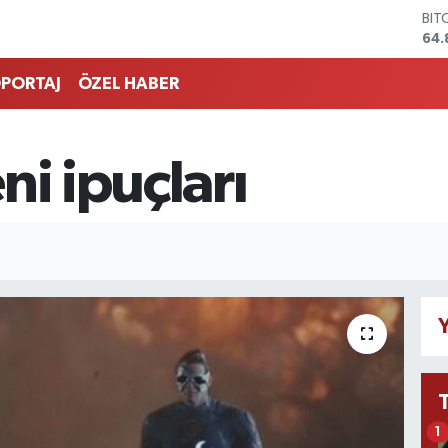
64.
DO
47,
EU
PORTAJ
ÖZEL HABER
55,
STE
64,
GRA
ni ipuçları
666
BİS
13.
Y
1