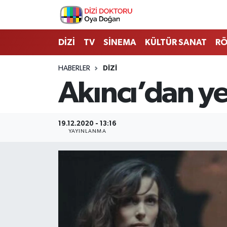
İstanbul Nöbetçi Eczaneler
DİZİ
TV
SİNEMA
KÜLTÜR SANAT
RÖ
İstanbul Hava Durumu
HABERLER
DİZİ
Akıncı’dan ye
İstanbul Namaz Vakitleri
İstanbul Trafik Yoğunluk Haritası
19.12.2020 - 13:16
YAYINLANMA
Süper Lig Puan Durumu ve Fikstür
Tüm Manşetler
Son Dakika Haberleri
Haber Arşivi