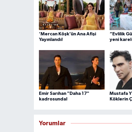
‘Mercan Köşk’ün Ana Afişi
“Evlilik G
Yayınlandı!
yeni karel
Emir Sarıhan "Daha 17"
Mustafa Yı
kadrosunda!
Köklerin 
Yorumlar