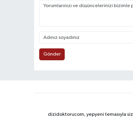
Gönder
dizidoktorucom, yepyeni temasıyla sizle