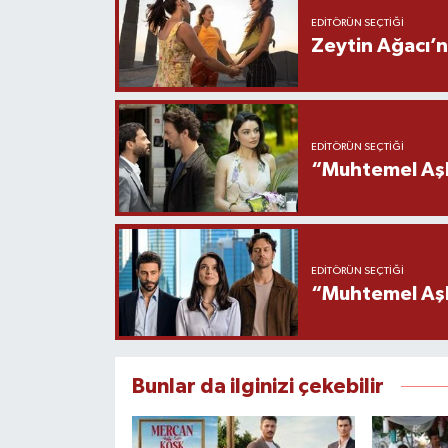
EDITÖRÜN SEÇTIĞI
Zeytin Ağacı’n
EDITÖRÜN SEÇTIĞI
“Muhtemel Aşk
EDITÖRÜN SEÇTIĞI
“Muhtemel Aşk”
Bunlar da ilginizi çekebilir