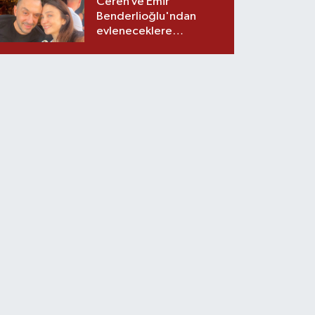
Ceren ve Emir
Benderlioğlu'ndan
evleneceklere
tavsiyeler