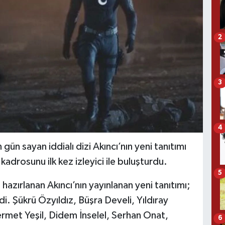
2
3
4
ün sayan iddialı dizi Akıncı’nın yeni tanıtımı
kadrosunu ilk kez izleyici ile buluşturdu.
5
zırlanan Akıncı’nın yayınlanan yeni tanıtımı;
i. Şükrü Özyıldız, Büşra Develi, Yıldıray
ermet Yeşil, Didem İnselel, Serhan Onat,
6