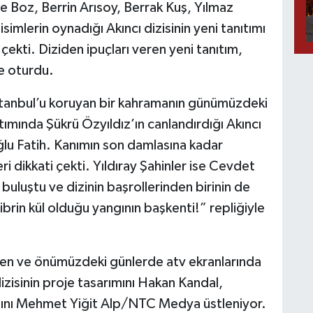
Boz, Berrin Arısoy, Berrak Kuş, Yılmaz
simlerin oynadığı Akıncı dizisinin yeni tanıtımı
çekti. Diziden ipuçları veren yeni tanıtım,
e oturdu.
İstanbul’u koruyan bir kahramanın günümüzdeki
tımında Şükrü Özyıldız’ın canlandırdığı Akıncı
ğlu Fatih. Kanımın son damlasına kadar
i dikkati çekti. Yıldıray Şahinler ise Cevdet
e buluştu ve dizinin başrollerinden birinin de
ibrin kül olduğu yangının başkenti!” repliğiyle
gören ve önümüzdeki günlerde atv ekranlarında
zisinin proje tasarımını Hakan Kandal,
ığını Mehmet Yiğit Alp/NTC Medya üstleniyor.