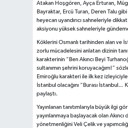
Atakan Hoşgören, Ayça Erturan, Müge 
Bayraktar, Ercü Turan, Deren Talu gibi i
heyecan uyandırıcı sahneleriyle dikkat 
aksiyonu yüksek sahneleriyle gündem
Köklerini Osmanlı tarihinden alan ve 
zorlu mücadelesini anlatan dizinin tanı
karakterinin “Ben Akıncı Beyi Turhano
sultanımın şehrini koruyacağım!” sözler
Emiroğlu karakteri ile ilk kez izleyiciyl
İstanbul olacağını “Burası İstanbul… K
paylaştı.
Yayınlanan tanıtımlarıyla büyük ilgi 
yayınlanmaya başlayacak olan Akıncı di
yönetmenliğini Veli Çelik ve yapımcıl