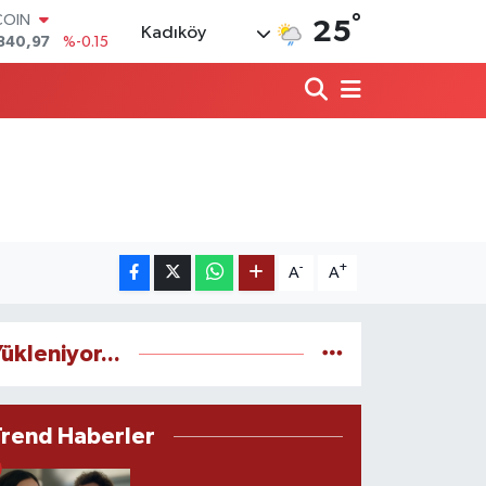
840,97
%-0.15
°
25
LAR
Kadıköy
7436
%0.18
RO
2510
%0.32
RLİN
4811
%0.38
M ALTIN
0.55
%0
T100
779
%-14
-
+
A
A
ükleniyor...
Trend Haberler