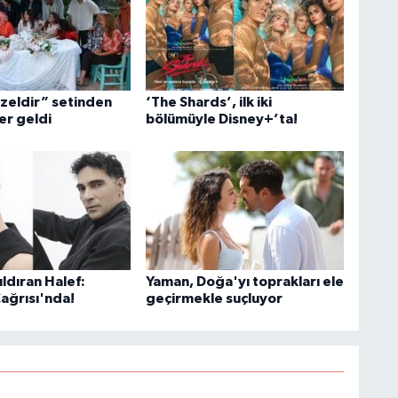
üzeldir” setinden
‘The Shards’, ilk iki
er geldi
bölümüyle Disney+’ta!
ldıran Halef:
Yaman, Doğa'yı toprakları ele
Çağrısı'nda!
geçirmekle suçluyor