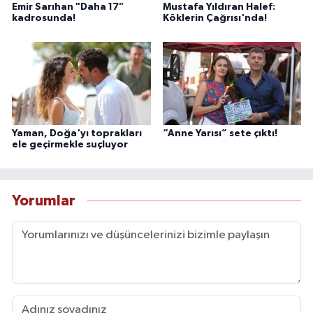
Emir Sarıhan "Daha 17"
Mustafa Yıldıran Halef:
kadrosunda!
Köklerin Çağrısı'nda!
Yaman, Doğa'yı toprakları
“Anne Yarısı” sete çıktı!
ele geçirmekle suçluyor
Yorumlar