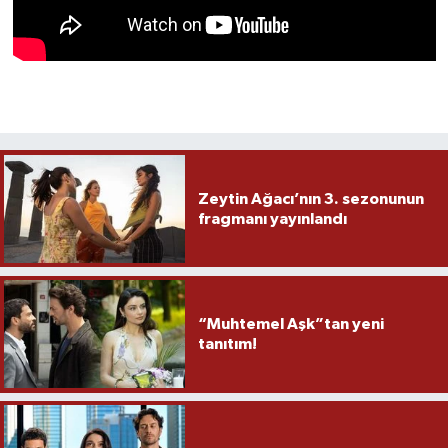
Zeytin Ağacı’nın 3. sezonunun
fragmanı yayınlandı
“Muhtemel Aşk”tan yeni
tanıtım!