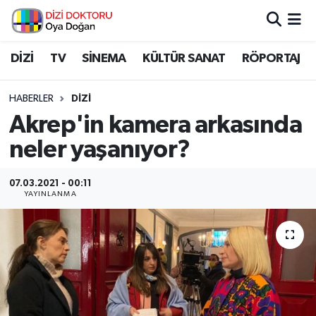
İstanbul Nöbetçi Eczaneler
DİZİ
TV
SİNEMA
KÜLTÜR SANAT
RÖPORTAJ
İstanbul Hava Durumu
HABERLER
DİZİ
Akrep'in kamera arkasında
İstanbul Namaz Vakitleri
neler yaşanıyor?
İstanbul Trafik Yoğunluk Haritası
07.03.2021 - 00:11
YAYINLANMA
Süper Lig Puan Durumu ve Fikstür
Tüm Manşetler
Son Dakika Haberleri
Haber Arşivi