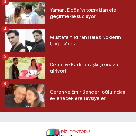
3
Yaman, Doğa'yı toprakları ele
geçirmekle suçluyor
4
Mustafa Yıldıran Halef: Köklerin
Çağrısı'nda!
5
Defne ve Kadir'in aşkı çıkmaza
giriyor!
6
Ceren ve Emir Benderlioğlu'ndan
evleneceklere tavsiyeler