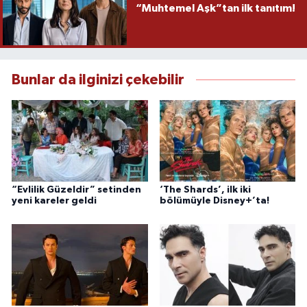
“Muhtemel Aşk”tan ilk tanıtım!
Bunlar da ilginizi çekebilir
“Evlilik Güzeldir” setinden
‘The Shards’, ilk iki
yeni kareler geldi
bölümüyle Disney+’ta!