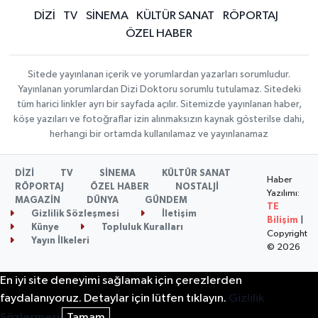
DİZİ
TV
SİNEMA
KÜLTÜR SANAT
RÖPORTAJ
ÖZEL HABER
Sitede yayınlanan içerik ve yorumlardan yazarları sorumludur.
Yayınlanan yorumlardan Dizi Doktoru sorumlu tutulamaz. Sitedeki
tüm harici linkler ayrı bir sayfada açılır. Sitemizde yayınlanan haber,
köşe yazıları ve fotoğraflar izin alınmaksızın kaynak gösterilse dahi,
herhangi bir ortamda kullanılamaz ve yayınlanamaz
DİZİ
TV
SİNEMA
KÜLTÜR SANAT
Haber
RÖPORTAJ
ÖZEL HABER
NOSTALJİ
Yazılımı:
MAGAZİN
DÜNYA
GÜNDEM
TE
Gizlilik Sözleşmesi
İletişim
Bilişim
|
Künye
Topluluk Kuralları
Copyright
Yayın İlkeleri
© 2026
En iyi site deneyimi sağlamak için çerezlerden
faydalanıyoruz. Detaylar için lütfen tıklayın.
Gizlilik
Sözleşmesi
Tamam