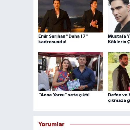
Emir Sarıhan "Daha 17"
Mustafa Yı
kadrosunda!
Köklerin 
“Anne Yarısı” sete çıktı!
Defne ve K
çıkmaza g
Yorumlar