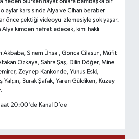
ına neden olurken hayat onlara bambaşka bir
n olaylar karşısında Alya ve Cihan beraber
lar önce çektiği videoyu izlemesiyle şok yaşar.
n Alya kimden nefret edecek, kimi haklı
n Akbaba, Sinem Ünsal, Gonca Cilasun, Müfit
Atakan Özkaya, Sahra Şaş, Dilin Döğer, Mine
 Demirer, Zeynep Kankonde, Yunus Eski,
 Yalçın, Burak Şafak, Yaren Güldiken, Kuzey
r.
 saat 20:00'de Kanal D’de