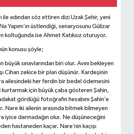
ile adından söz ettiren dizi Uzak Şehir, yeni
yNa Yapım’ın üstlendiği, senaryosunu Gülizar
en koltuğunda ise Ahmet Katıksız oturuyor.
nün konusu şöyle;
n büyük sınavlarından biri olur. Avını bekleyen
şı Cihan zekice bir plan düşünür. Kardeşinin
ra ailesindeki her ferdin bir bedel ödemesini
 kurtarmak için büyük çaba gösteren Şahin,
Sadakat gördüğü fotoğrafın hesabını Şahin’e
r. Nare iki ailenin arasında bitmek bilmeyen
ra iyice darmadağın olur. Ne düşüneceğini
en hastaneden kaçar. Nare’nin kaçışı