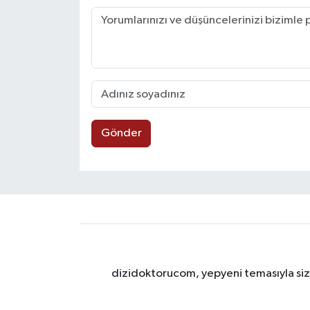
Gönder
dizidoktorucom, yepyeni temasıyla sizle