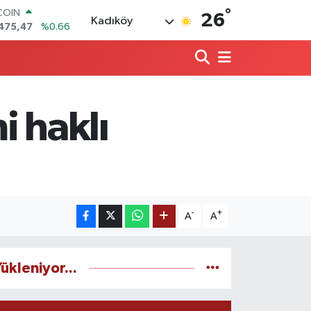
°
COIN
26
Kadıköy
475,47
%0.66
LAR
5971
%0.05
RO
1336
%0.18
RLİN
,2534
%0.22
i haklı
M ALTIN
8.23
%0.39
T100
703
%0
-
+
A
A
ükleniyor...