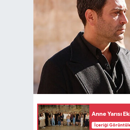
Anne Yarısı E
İçeriği Görüntül