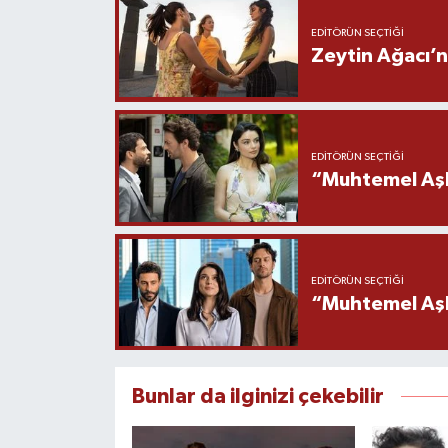
EDITÖRÜN SEÇTIĞI
Zeytin Ağacı’n
EDITÖRÜN SEÇTIĞI
“Muhtemel Aşk
EDITÖRÜN SEÇTIĞI
“Muhtemel Aşk”
Bunlar da ilginizi çekebilir