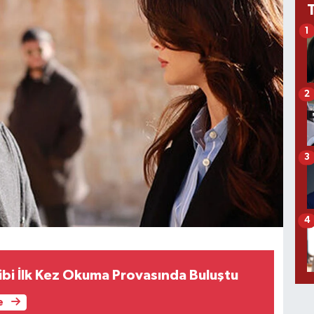
1
2
3
4
kibi İlk Kez Okuma Provasında Buluştu
e