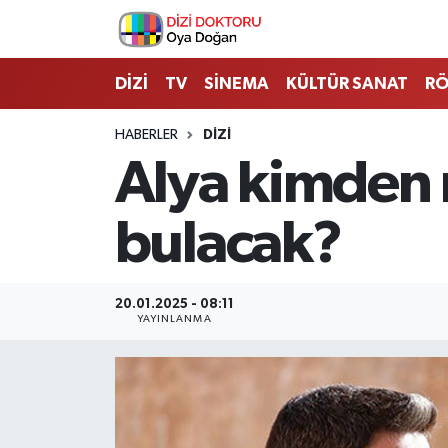
İstanbul Nöbetçi Eczaneler
DİZİ
TV
SİNEMA
KÜLTÜR SANAT
RÖ
İstanbul Hava Durumu
HABERLER
DİZİ
Alya kimden n
İstanbul Namaz Vakitleri
bulacak?
İstanbul Trafik Yoğunluk Haritası
Süper Lig Puan Durumu ve Fikstür
20.01.2025 - 08:11
YAYINLANMA
Tüm Manşetler
Son Dakika Haberleri
Haber Arşivi