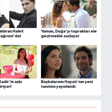
ldıran Halef:
Yaman, Doğa'yı toprakları ele
Çağrısın'da!
geçirmekle suçluyor
adir'in aşkı
Başkalarının Hayatı'nın yeni
iriyor!
tanıtımı yayınlandı