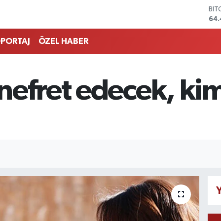
BIT
64.
DO
47,
PORTAJ
ÖZEL HABER
EU
55,
STE
64
efret edecek, kim
GRA
651
BİS
13.
Y