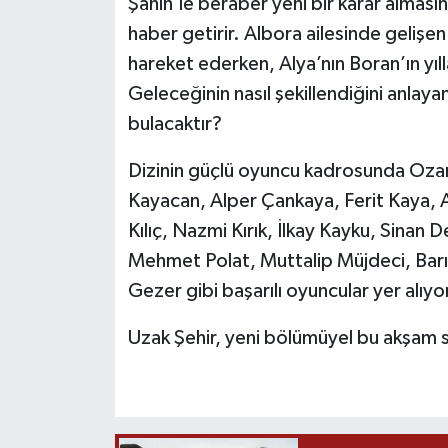
Şahin’le beraber yeni bir karar almas
haber getirir. Albora ailesinde gelişe
hareket ederken, Alya’nın Boran’ın yıl
Geleceğinin nasıl şekillendiğini anlaya
bulacaktır?
Dizinin güçlü oyuncu kadrosunda Oza
Kayacan, Alper Çankaya, Ferit Kaya, 
Kılıç, Nazmi Kırık, İlkay Kayku, Sinan
Mehmet Polat, Muttalip Müjdeci, Barış
Gezer gibi başarılı oyuncular yer alıyo
Uzak Şehir, yeni bölümüyel bu akşam