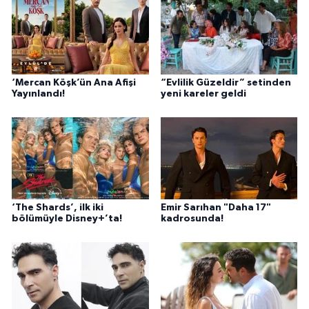
‘Mercan Köşk’ün Ana Afişi
“Evlilik Güzeldir” setinden
Yayınlandı!
yeni kareler geldi
‘The Shards’, ilk iki
Emir Sarıhan "Daha 17"
bölümüyle Disney+’ta!
kadrosunda!