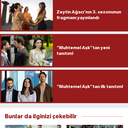
Zeytin Ağacı’nın 3. sezonunun
fragmanı yayınlandı
“Muhtemel Aşk”tan yeni
tanıtım!
“Muhtemel Aşk”tan ilk tanıtım!
Bunlar da ilginizi çekebilir