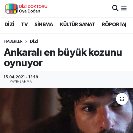
İstanbul Nöbetçi Eczaneler
DİZİ
TV
SİNEMA
KÜLTÜR SANAT
RÖPORTAJ
İstanbul Hava Durumu
HABERLER
DİZİ
Ankaralı en büyük kozunu
İstanbul Namaz Vakitleri
oynuyor
İstanbul Trafik Yoğunluk Haritası
15.04.2021 - 13:19
YAYINLANMA
Süper Lig Puan Durumu ve Fikstür
Tüm Manşetler
Son Dakika Haberleri
Haber Arşivi