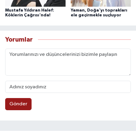
Mustafa Yıldıran Halef:
Yaman, Doğa'yı toprakları
Köklerin Çağrısı'nda!
ele geçirmekle suçluyor
Yorumlar
Gönder