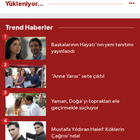
Yükleniyor...
Trend Haberler
1
Başkalarının Hayatı'nın yeni tanıtımı
yayınlandı
2
“Anne Yarısı” sete çıktı!
3
Yaman, Doğa'yı toprakları ele
geçirmekle suçluyor
4
Mustafa Yıldıran Halef: Köklerin
Çağrısı'nda!