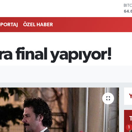
BIT
64.
DO
47,
PORTAJ
ÖZEL HABER
EU
55,
STE
64,
 final yapıyor!
GRA
651
BİS
13.
Y
1