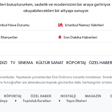
ri buluştururken, sadelik ve modernizmi bir araya getiriyor.
okuyabilecekleri bir altyapı sunuyor.
anbul Hava Durumu
İstanbul Namaz Vakitleri
 Manşetler
Son Dakika Haberleri
DİZİ
TV
SİNEMA
KÜLTÜR SANAT
RÖPORTAJ
ÖZEL HABE
orumludur. Yayınlanan yorumlardan Dizi Doktoru sorumlu tutulamaz. Sitedeki t
 ve fotoğraflar izin alınmaksızın kaynak gösterilse dahi, herhangi bir orta
RÖPORTAJ
ÖZEL HABER
NOSTALJİ
MAGAZİN
ünye
Topluluk Kuralları
Yayın İlkeleri