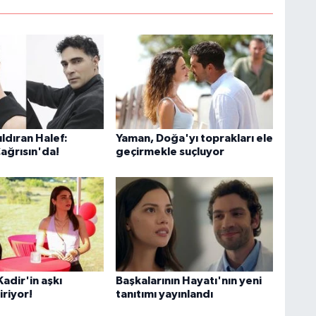
ldıran Halef:
Yaman, Doğa'yı toprakları ele
Çağrısın'da!
geçirmekle suçluyor
adir'in aşkı
Başkalarının Hayatı'nın yeni
iriyor!
tanıtımı yayınlandı