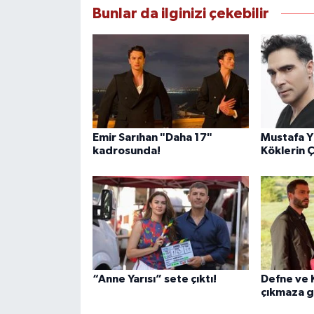
Bunlar da ilginizi çekebilir
Emir Sarıhan "Daha 17"
Mustafa Yı
kadrosunda!
Köklerin 
“Anne Yarısı” sete çıktı!
Defne ve K
çıkmaza g