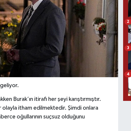
2
3
4
geliyor.
en Burak’ın itirafı her şeyi karıştırmıştır.
r olayla itham edilmektedir. Şimdi onlara
raberce oğullarının suçsuz olduğunu