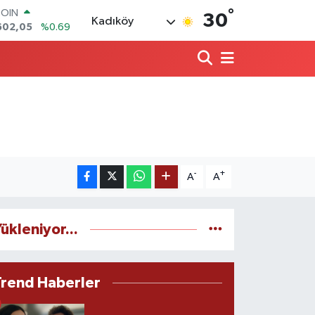
COIN
°
30
Kadıköy
602,05
%0.69
LAR
5986
%0.06
RO
0700
%0.1
RLİN
2438
%0.21
M ALTIN
3.94
%0.32
T100
768
%48
-
+
A
A
ükleniyor...
Trend Haberler