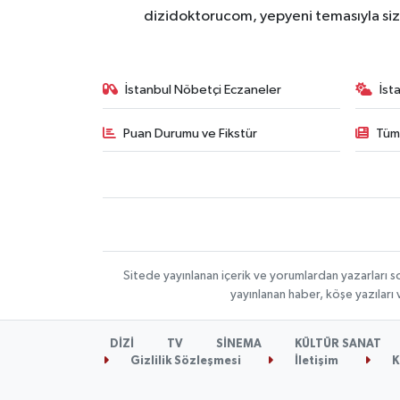
dizidoktorucom, yepyeni temasıyla sizle
İstanbul Nöbetçi Eczaneler
İst
Puan Durumu ve Fikstür
Tüm
Sitede yayınlanan içerik ve yorumlardan yazarları s
yayınlanan haber, köşe yazıları
DİZİ
TV
SİNEMA
KÜLTÜR SANAT
Gizlilik Sözleşmesi
İletişim
K