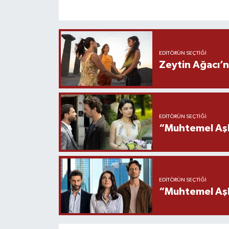
EDITÖRÜN SEÇTIĞI
Zeytin Ağacı’n
EDITÖRÜN SEÇTIĞI
“Muhtemel Aşk
EDITÖRÜN SEÇTIĞI
“Muhtemel Aşk”