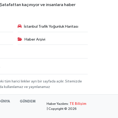
 Şatafattan kaçınıyor ve insanlara haber
İstanbul Trafik Yoğunluk Haritası
Haber Arşivi
R
üm harici linkler ayrı bir sayfada açılır. Sitemizde
mda kullanılamaz ve yayınlanamaz
DÜNYA
GÜNDEM
Haber Yazılımı:
TE Bilişim
| Copyright © 2026