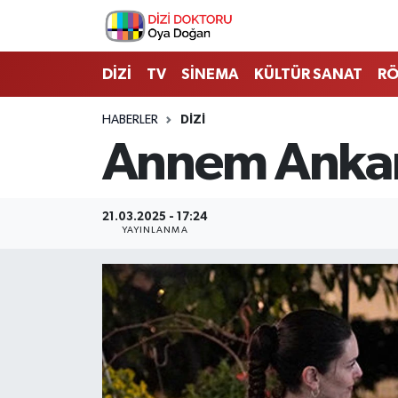
İstanbul Nöbetçi Eczaneler
DİZİ
TV
SİNEMA
KÜLTÜR SANAT
RÖ
İstanbul Hava Durumu
HABERLER
DİZİ
Annem Ankara
İstanbul Namaz Vakitleri
İstanbul Trafik Yoğunluk Haritası
21.03.2025 - 17:24
YAYINLANMA
Süper Lig Puan Durumu ve Fikstür
Tüm Manşetler
Son Dakika Haberleri
Haber Arşivi