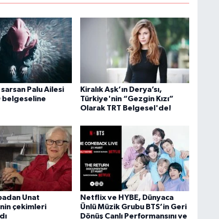
 sarsan Palu Ailesi
Kiralık Aşk’ın Derya’sı,
 belgeseline
Türkiye'nin “Gezgin Kızı”
Olarak TRT Belgesel'de!
badan Unat
Netflix ve HYBE, Dünyaca
nin çekimleri
Ünlü Müzik Grubu BTS’in Geri
dı
Dönüş Canlı Performansını ve