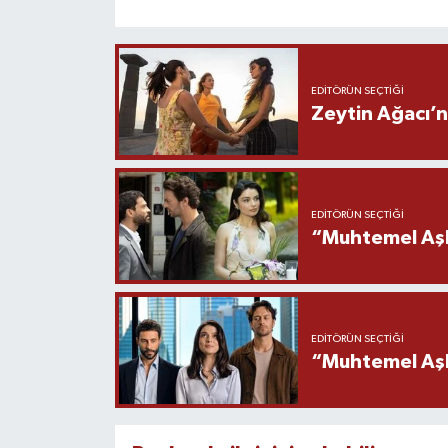
EDITÖRÜN SEÇTIĞI
Zeytin Ağacı’n
EDITÖRÜN SEÇTIĞI
“Muhtemel Aşk
EDITÖRÜN SEÇTIĞI
“Muhtemel Aşk”