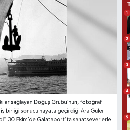
1
2
3
4
tkılar sağlayan Doğuş Grubu’nun, fotoğraf
iş birliği sonucu hayata geçirdiği Ara Güler
5
Yol” 30 Ekim’de Galataport’ta sanatseverlerle