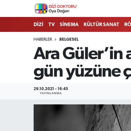
İstanbul Nöbetçi Eczaneler
DİZİ
TV
SİNEMA
KÜLTÜR SANAT
RÖ
İstanbul Hava Durumu
HABERLER
BELGESEL
Ara Güler’in 
İstanbul Namaz Vakitleri
gün yüzüne ç
İstanbul Trafik Yoğunluk Haritası
Süper Lig Puan Durumu ve Fikstür
29.10.2021 - 16:45
YAYINLANMA
Tüm Manşetler
Son Dakika Haberleri
Haber Arşivi