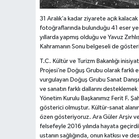
31 Aralık’a kadar ziyarete açık kalac
fotoğraflarında bulunduğu 41 eser yer 
yıllarda yapmış olduğu ve Yavuz Zırhlı
Kahramanın Sonu belgeseli de göster
T.C. Kültür ve Turizm Bakanlığı inisiy
Projesi’ne Doğuş Grubu olarak farklı etki
vurgulayan Doğuş Grubu Sanat Danışm
ve sanatın farklı dallarını destekleme
Yönetim Kurulu Başkanımız Ferit F. Şah
gösterici olmuştur. Kültür-sanat alan
özen gösteriyoruz. Ara Güler Arşiv ve
felsefeyle 2016 yılında hayata geçirdi
ustanın sağlığında, onun katkısı ve de