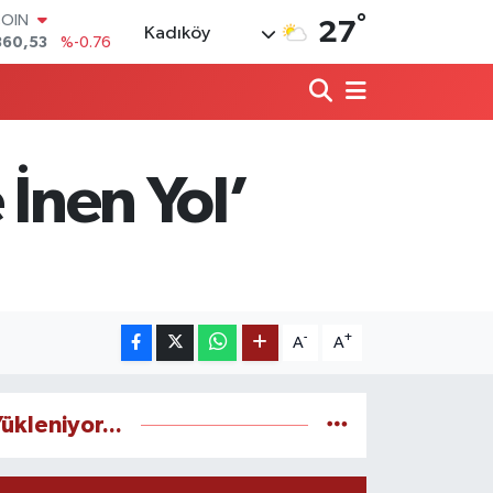
°
LAR
27
Kadıköy
7069
%0.17
RO
0265
%0.01
RLİN
1897
%0.02
M ALTIN
4.81
%1.44
 İnen Yol’
T100
887
%64
COIN
360,53
%-0.76
-
+
A
A
ükleniyor...