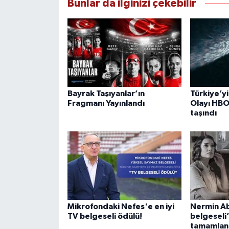
Bunlar da ilginizi çekebilir
Bayrak Taşıyanlar’ın
Türkiye’yi
Fragmanı Yayınlandı
Olayı HBO
taşındı
Mikrofondaki Nefes'e en iyi
Nermin A
TV belgeseli ödülü!
belgeseli’
tamamlan