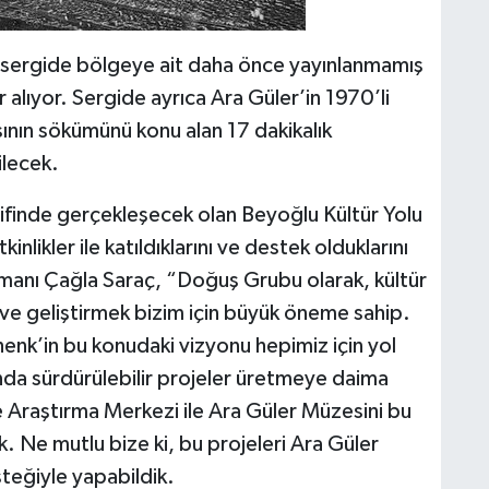
ak sergide bölgeye ait daha önce yayınlanmamış
alıyor. Sergide ayrıca Ara Güler’in 1970’li
sının sökümünü konu alan 17 dakikalık
ilecek.
atifinde gerçekleşecek olan Beyoğlu Kültür Yolu
nlikler ile katıldıklarını ve destek olduklarını
anı Çağla Saraç, “Doğuş Grubu olarak, kültür
k ve geliştirmek bizim için büyük öneme sahip.
enk’in bu konudaki vizyonu hepimiz için yol
ında sürdürülebilir projeler üretmeye daima
 Araştırma Merkezi ile Ara Güler Müzesini bu
k. Ne mutlu bize ki, bu projeleri Ara Güler
steğiyle yapabildik.