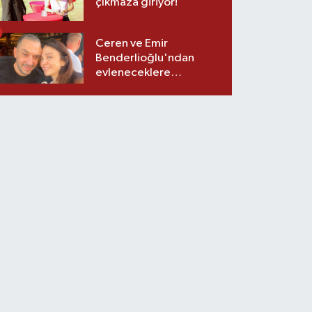
çıkmaza giriyor!
Ceren ve Emir
Benderlioğlu'ndan
evleneceklere
tavsiyeler