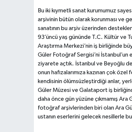
Bu iki kıymetli sanat kurumumuz sayes
arşivinin bütün olarak korunması ve gel
sanatının bu arşiv üzerinden desteklen
93’üncü yaş gününde T.C. Kültür ve Tu
Araştırma Merkezi’nin iş birliğinde bü
Güler Fotoğraf Sergisi’ni İstanbul’un
ziyarete açtık. İstanbul ve Beyoğlu dey
onun hafızalarımıza kazınan çok özel fo
kendisinin ölümsüzleştirdiği anlar, yer
Güler Müzesi ve Galataport iş birliği
daha önce gün yüzüne çıkmamış Ara Gül
fotoğraf arşivlerinden biri olan Ara G
ustanın eserlerini gelecek nesillerle 