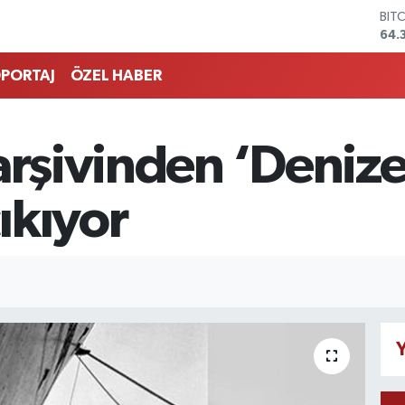
DO
47,
EU
55,
PORTAJ
ÖZEL HABER
STE
64,
GRA
657
arşivinden ‘Denize
BİS
13.
BIT
ıkıyor
64.
Y