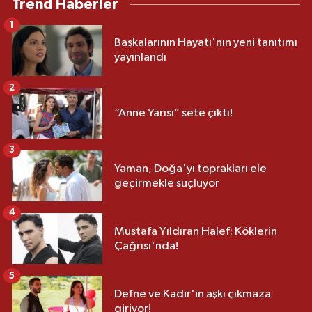
Trend Haberler
1
Başkalarının Hayatı'nın yeni tanıtımı
yayınlandı
2
“Anne Yarısı” sete çıktı!
3
Yaman, Doğa'yı toprakları ele
geçirmekle suçluyor
4
Mustafa Yıldıran Halef: Köklerin
Çağrısı'nda!
5
Defne ve Kadir'in aşkı çıkmaza
giriyor!