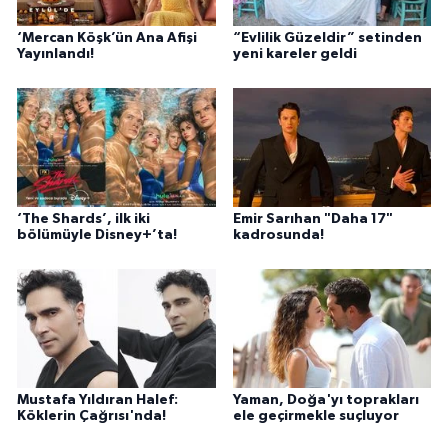
‘Mercan Köşk’ün Ana Afişi
“Evlilik Güzeldir” setinden
Yayınlandı!
yeni kareler geldi
‘The Shards’, ilk iki
Emir Sarıhan "Daha 17"
bölümüyle Disney+’ta!
kadrosunda!
Mustafa Yıldıran Halef:
Yaman, Doğa'yı toprakları
Köklerin Çağrısı'nda!
ele geçirmekle suçluyor