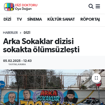
İstanbul Nöbetçi Eczaneler
DİZİ
TV
SİNEMA
KÜLTÜR SANAT
RÖPORTAJ
İstanbul Hava Durumu
HABERLER
DİZİ
Arka Sokaklar dizisi
İstanbul Namaz Vakitleri
sokakta ölümsüzleşti
İstanbul Trafik Yoğunluk Haritası
05.02.2025 - 12:43
YAYINLANMA
Süper Lig Puan Durumu ve Fikstür
Tüm Manşetler
Son Dakika Haberleri
Haber Arşivi