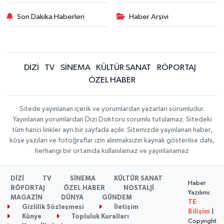
Son Dakika Haberleri
Haber Arşivi
DİZİ
TV
SİNEMA
KÜLTÜR SANAT
RÖPORTAJ
ÖZEL HABER
Sitede yayınlanan içerik ve yorumlardan yazarları sorumludur.
Yayınlanan yorumlardan Dizi Doktoru sorumlu tutulamaz. Sitedeki
tüm harici linkler ayrı bir sayfada açılır. Sitemizde yayınlanan haber,
köşe yazıları ve fotoğraflar izin alınmaksızın kaynak gösterilse dahi,
herhangi bir ortamda kullanılamaz ve yayınlanamaz
DİZİ
TV
SİNEMA
KÜLTÜR SANAT
Haber
RÖPORTAJ
ÖZEL HABER
NOSTALJİ
Yazılımı:
MAGAZİN
DÜNYA
GÜNDEM
TE
Gizlilik Sözleşmesi
İletişim
Bilişim
|
Künye
Topluluk Kuralları
Copyright