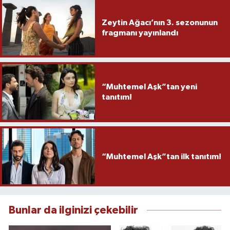
Zeytin Ağacı’nın 3. sezonunun
fragmanı yayınlandı
“Muhtemel Aşk”tan yeni
tanıtım!
“Muhtemel Aşk”tan ilk tanıtım!
Bunlar da ilginizi çekebilir