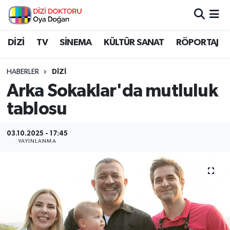
İstanbul Nöbetçi Eczaneler
DİZİ
TV
SİNEMA
KÜLTÜR SANAT
RÖPORTAJ
İstanbul Hava Durumu
HABERLER
DİZİ
Arka Sokaklar'da mutluluk
İstanbul Namaz Vakitleri
tablosu
İstanbul Trafik Yoğunluk Haritası
03.10.2025 - 17:45
YAYINLANMA
Süper Lig Puan Durumu ve Fikstür
Tüm Manşetler
Son Dakika Haberleri
Haber Arşivi