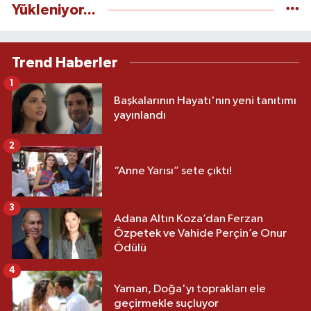
Yükleniyor...
Trend Haberler
1
Başkalarının Hayatı'nın yeni tanıtımı
yayınlandı
2
“Anne Yarısı” sete çıktı!
3
Adana Altın Koza’dan Ferzan
Özpetek ve Vahide Perçin’e Onur
Ödülü
4
Yaman, Doğa'yı toprakları ele
geçirmekle suçluyor