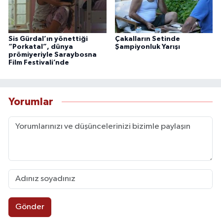
Sis Gürdal’ın yönettiği
Çakalların Setinde
“Porkatal”, dünya
Şampiyonluk Yarışı
prömiyeriyle Saraybosna
Film Festivali’nde
Yorumlar
Gönder