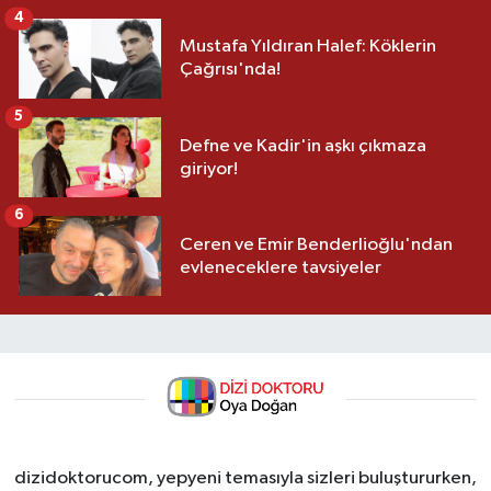
4
Mustafa Yıldıran Halef: Köklerin
Çağrısı'nda!
5
Defne ve Kadir'in aşkı çıkmaza
giriyor!
6
Ceren ve Emir Benderlioğlu'ndan
evleneceklere tavsiyeler
dizidoktorucom, yepyeni temasıyla sizleri buluştururken,