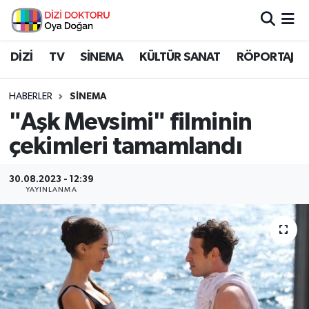
İstanbul Nöbetçi Eczaneler
DİZİ
TV
SİNEMA
KÜLTÜR SANAT
RÖPORTAJ
İstanbul Hava Durumu
HABERLER
SİNEMA
"Aşk Mevsimi" filminin
İstanbul Namaz Vakitleri
çekimleri tamamlandı
İstanbul Trafik Yoğunluk Haritası
30.08.2023 - 12:39
YAYINLANMA
Süper Lig Puan Durumu ve Fikstür
Tüm Manşetler
Son Dakika Haberleri
Haber Arşivi