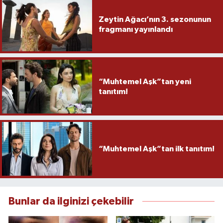
Zeytin Ağacı’nın 3. sezonunun
fragmanı yayınlandı
“Muhtemel Aşk”tan yeni
tanıtım!
“Muhtemel Aşk”tan ilk tanıtım!
Bunlar da ilginizi çekebilir