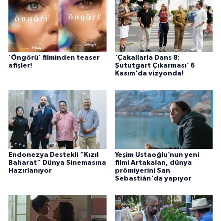
'Öngörü’ filminden teaser
'Çakallarla Dans 8:
afişler!
Şututgart Çıkarması' 6
Kasım'da vizyonda!
Endonezya Destekli “Kızıl
Yeşim Ustaoğlu’nun yeni
Baharat” Dünya Sinemasına
filmi Artakalan, dünya
Hazırlanıyor
prömiyerini San
Sebastián'da yapıyor