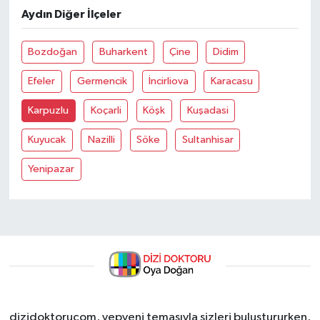
Aydın Diğer İlçeler
Bozdoğan
Buharkent
Çine
Didim
Efeler
Germencik
İncirliova
Karacasu
Karpuzlu
Koçarli
Köşk
Kuşadasi
Kuyucak
Nazilli
Söke
Sultanhisar
Yenipazar
dizidoktorucom, yepyeni temasıyla sizleri buluştururken,