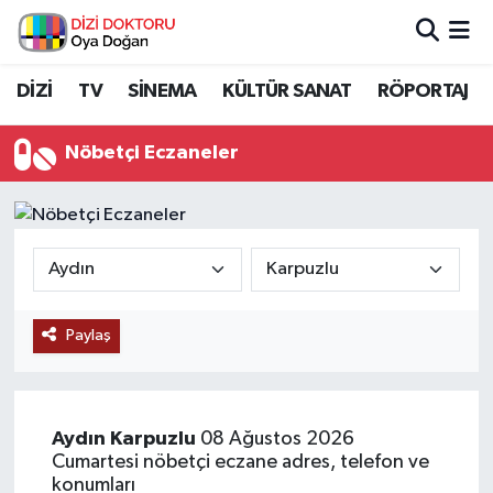
İstanbul Nöbetçi Eczaneler
DİZİ
TV
SİNEMA
KÜLTÜR SANAT
RÖPORTAJ
İstanbul Hava Durumu
Nöbetçi Eczaneler
İstanbul Namaz Vakitleri
İstanbul Trafik Yoğunluk Haritası
Süper Lig Puan Durumu ve Fikstür
Paylaş
Tüm Manşetler
Son Dakika Haberleri
Aydın
Karpuzlu
08 Ağustos 2026
Cumartesi nöbetçi eczane adres, telefon ve
Haber Arşivi
konumları