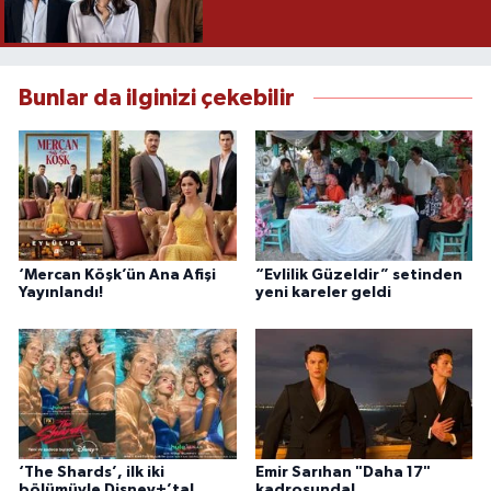
Bunlar da ilginizi çekebilir
‘Mercan Köşk’ün Ana Afişi
“Evlilik Güzeldir” setinden
Yayınlandı!
yeni kareler geldi
‘The Shards’, ilk iki
Emir Sarıhan "Daha 17"
bölümüyle Disney+’ta!
kadrosunda!