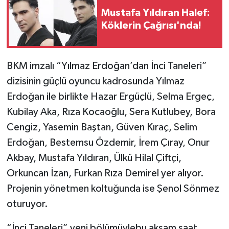
Mustafa Yıldıran Halef:
Köklerin Çağrısı'nda!
BKM imzalı “Yılmaz Erdoğan’dan İnci Taneleri”
dizisinin güçlü oyuncu kadrosunda Yılmaz
Erdoğan ile birlikte Hazar Ergüçlü, Selma Ergeç,
Kubilay Aka, Rıza Kocaoğlu, Sera Kutlubey, Bora
Cengiz, Yasemin Baştan, Güven Kıraç, Selim
Erdoğan, Bestemsu Özdemir, İrem Çıray, Onur
Akbay, Mustafa Yıldıran, Ülkü Hilal Çiftçi,
Orkuncan İzan, Furkan Rıza Demirel yer alıyor.
Projenin yönetmen koltuğunda ise Şenol Sönmez
oturuyor.
“İnci Taneleri” yeni bölümüylebu akşam saat