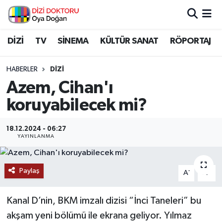
İstanbul Nöbetçi Eczaneler
DİZİ
TV
SİNEMA
KÜLTÜR SANAT
RÖPORTAJ
İstanbul Hava Durumu
HABERLER
DİZİ
Azem, Cihan'ı
İstanbul Namaz Vakitleri
koruyabilecek mi?
İstanbul Trafik Yoğunluk Haritası
18.12.2024 - 06:27
YAYINLANMA
Süper Lig Puan Durumu ve Fikstür
Tüm Manşetler
Paylaş
-
+
A
A
Son Dakika Haberleri
Kanal D’nin, BKM imzalı dizisi “İnci Taneleri” bu
Haber Arşivi
akşam yeni bölümü ile ekrana geliyor. Yılmaz