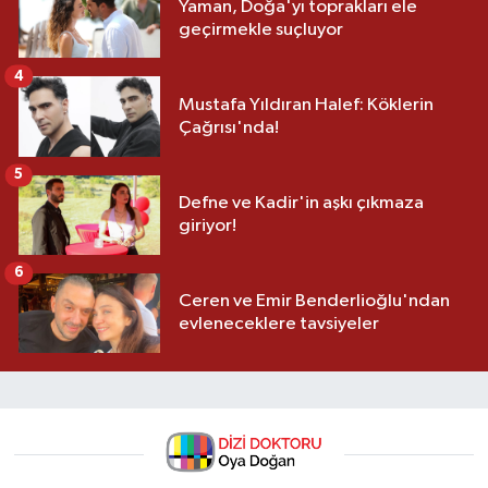
Yaman, Doğa'yı toprakları ele
geçirmekle suçluyor
4
Mustafa Yıldıran Halef: Köklerin
Çağrısı'nda!
5
Defne ve Kadir'in aşkı çıkmaza
giriyor!
6
Ceren ve Emir Benderlioğlu'ndan
evleneceklere tavsiyeler