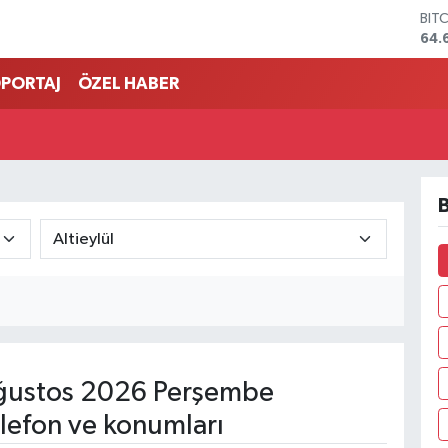
BIT
64.
DO
47,
PORTAJ
ÖZEL HABER
EU
55,
STE
64,
GRA
651
B
BİS
13.
ğustos 2026 Perşembe
lefon ve konumları