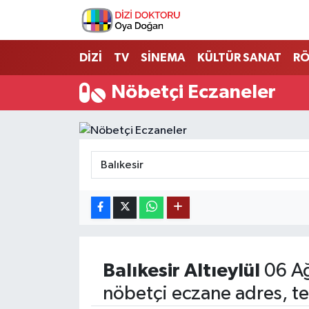
İstanbul Nöbetçi Eczaneler
DİZİ
TV
SİNEMA
KÜLTÜR SANAT
RÖ
İstanbul Hava Durumu
Nöbetçi Eczaneler
İstanbul Namaz Vakitleri
İstanbul Trafik Yoğunluk Haritası
Süper Lig Puan Durumu ve Fikstür
Tüm Manşetler
Son Dakika Haberleri
Balıkesir
Altıeylül
06 A
nöbetçi eczane adres, te
Haber Arşivi