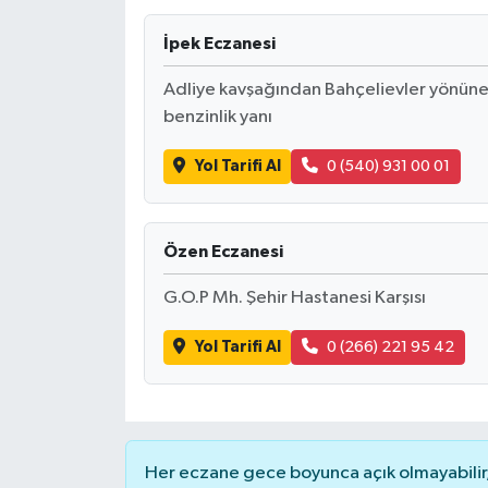
İpek Eczanesi
Adliye kavşağından Bahçelievler yönüne
benzinlik yanı
Yol Tarifi Al
0 (540) 931 00 01
Özen Eczanesi
G.O.P Mh. Şehir Hastanesi Karşısı
Yol Tarifi Al
0 (266) 221 95 42
Her eczane gece boyunca açık olmayabilir, 