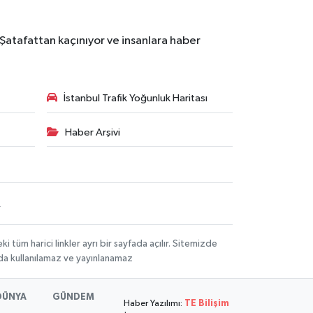
 Şatafattan kaçınıyor ve insanlara haber
İstanbul Trafik Yoğunluk Haritası
Haber Arşivi
R
üm harici linkler ayrı bir sayfada açılır. Sitemizde
mda kullanılamaz ve yayınlanamaz
DÜNYA
GÜNDEM
Haber Yazılımı:
TE Bilişim