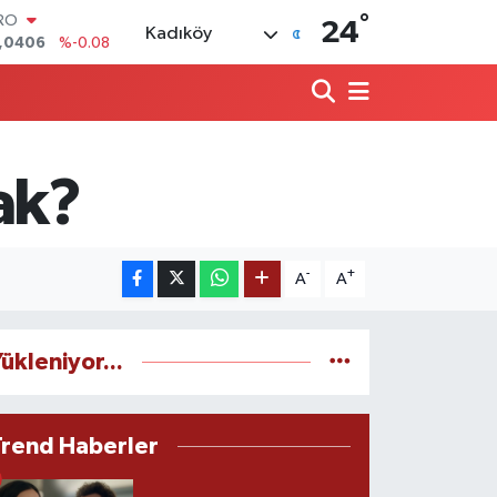
°
ERLİN
24
Kadıköy
,2143
%0
AM ALTIN
00.87
%0.12
ST100
.799
%70
TCOIN
.643,95
%0.16
ak?
LAR
,6704
%0
RO
,0406
%-0.08
-
+
A
A
ükleniyor...
Trend Haberler