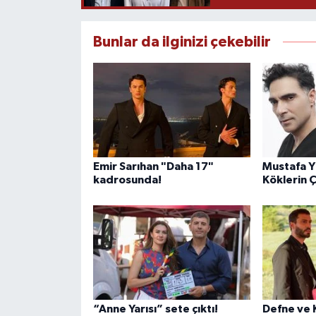
Bunlar da ilginizi çekebilir
Emir Sarıhan "Daha 17"
Mustafa Yı
kadrosunda!
Köklerin 
“Anne Yarısı” sete çıktı!
Defne ve K