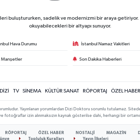
ri buluştururken, sadelik ve modernizmi bir araya getiriyor.
okuyabilecekleri bir altyapı sunuyor.
anbul Hava Durumu
İstanbul Namaz Vakitleri
 Manşetler
Son Dakika Haberleri
DİZİ
TV
SİNEMA
KÜLTÜR SANAT
RÖPORTAJ
ÖZEL HABE
orumludur. Yayınlanan yorumlardan Dizi Doktoru sorumlu tutulamaz. Sitedeki t
 ve fotoğraflar izin alınmaksızın kaynak gösterilse dahi, herhangi bir orta
RÖPORTAJ
ÖZEL HABER
NOSTALJİ
MAGAZİN
ünye
Topluluk Kuralları
Yayın İlkeleri