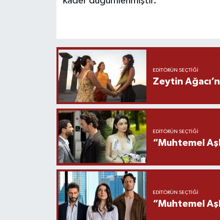
kader düğümlenmiştir.
EDITÖRÜN SEÇTIĞI
Zeytin Ağacı’n
EDITÖRÜN SEÇTIĞI
“Muhtemel Aşk
EDITÖRÜN SEÇTIĞI
“Muhtemel Aşk”