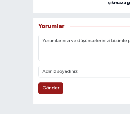
çıkmaza g
Yorumlar
Gönder