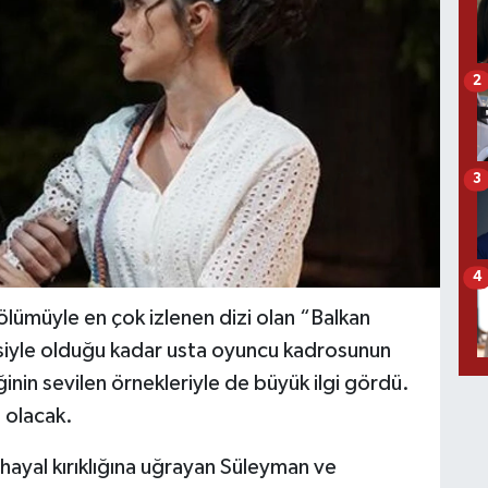
2
3
4
lümüyle en çok izlenen dizi olan “Balkan
yesiyle olduğu kadar usta oyuncu kadrosunun
nin sevilen örnekleriyle de büyük ilgi gördü.
 olacak.
hayal kırıklığına uğrayan Süleyman ve