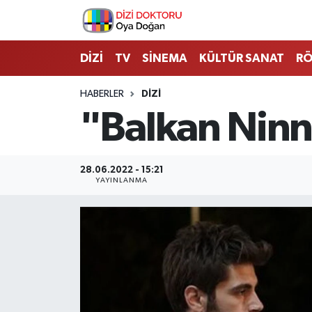
İstanbul Nöbetçi Eczaneler
DİZİ
TV
SİNEMA
KÜLTÜR SANAT
RÖ
İstanbul Hava Durumu
HABERLER
DİZİ
"Balkan Ninn
İstanbul Namaz Vakitleri
İstanbul Trafik Yoğunluk Haritası
28.06.2022 - 15:21
YAYINLANMA
Süper Lig Puan Durumu ve Fikstür
Tüm Manşetler
Son Dakika Haberleri
Haber Arşivi