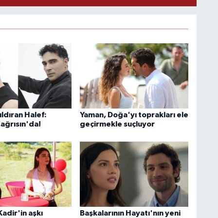
ldıran Halef:
Yaman, Doğa'yı toprakları ele
Çağrısın'da!
geçirmekle suçluyor
adir'in aşkı
Başkalarının Hayatı'nın yeni