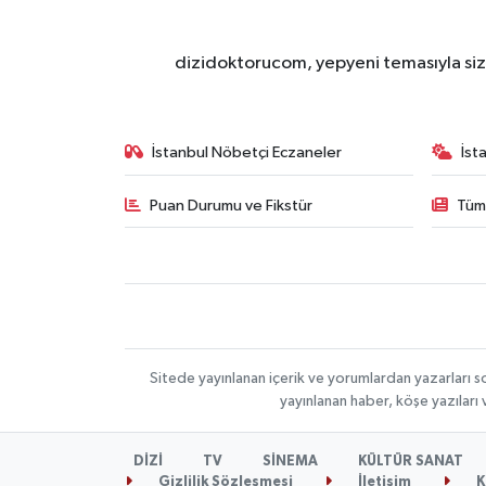
dizidoktorucom, yepyeni temasıyla sizle
İstanbul Nöbetçi Eczaneler
İst
Puan Durumu ve Fikstür
Tüm
Sitede yayınlanan içerik ve yorumlardan yazarları s
yayınlanan haber, köşe yazıları
DİZİ
TV
SİNEMA
KÜLTÜR SANAT
Gizlilik Sözleşmesi
İletişim
K