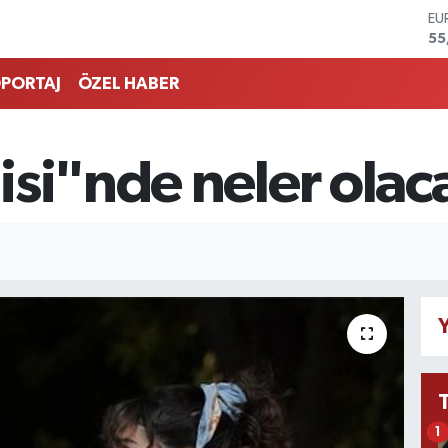
ST
64
GR
65
PORTAJ
ÖZEL HABER
Bİ
13
BI
64
isi"nde neler olac
DO
47
EU
55
Y
1