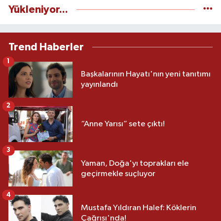
Yükleniyor...
Trend Haberler
1
Başkalarının Hayatı'nın yeni tanıtımı
yayınlandı
2
“Anne Yarısı” sete çıktı!
3
Yaman, Doğa'yı toprakları ele
geçirmekle suçluyor
4
Mustafa Yıldıran Halef: Köklerin
Çağrısı'nda!