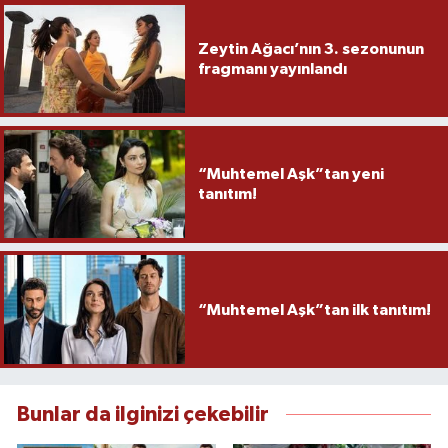
Zeytin Ağacı’nın 3. sezonunun
fragmanı yayınlandı
“Muhtemel Aşk”tan yeni
tanıtım!
“Muhtemel Aşk”tan ilk tanıtım!
Bunlar da ilginizi çekebilir