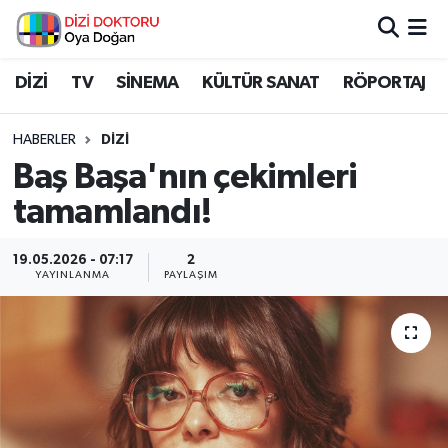
İstanbul Nöbetçi Eczaneler
DİZİ
TV
SİNEMA
KÜLTÜR SANAT
RÖPORTAJ
İstanbul Hava Durumu
HABERLER
DİZİ
Baş Başa'nın çekimleri
İstanbul Namaz Vakitleri
tamamlandı!
İstanbul Trafik Yoğunluk Haritası
19.05.2026 - 07:17
2
YAYINLANMA
PAYLAŞIM
Süper Lig Puan Durumu ve Fikstür
Tüm Manşetler
Son Dakika Haberleri
Haber Arşivi