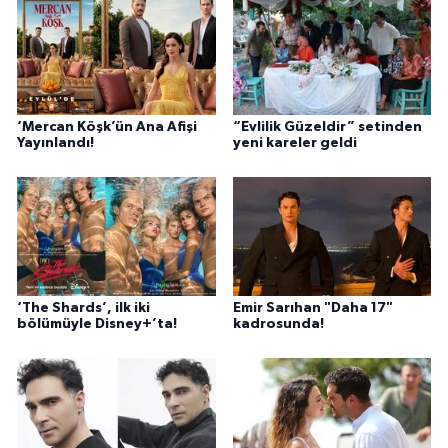
‘Mercan Köşk’ün Ana Afişi
“Evlilik Güzeldir” setinden
Yayınlandı!
yeni kareler geldi
‘The Shards’, ilk iki
Emir Sarıhan "Daha 17"
bölümüyle Disney+’ta!
kadrosunda!