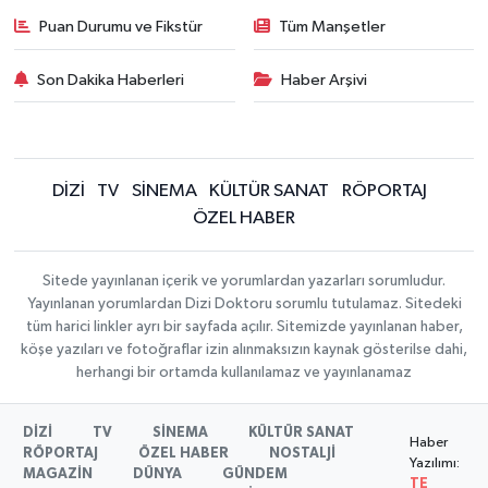
Puan Durumu ve Fikstür
Tüm Manşetler
Son Dakika Haberleri
Haber Arşivi
DİZİ
TV
SİNEMA
KÜLTÜR SANAT
RÖPORTAJ
ÖZEL HABER
Sitede yayınlanan içerik ve yorumlardan yazarları sorumludur.
Yayınlanan yorumlardan Dizi Doktoru sorumlu tutulamaz. Sitedeki
tüm harici linkler ayrı bir sayfada açılır. Sitemizde yayınlanan haber,
köşe yazıları ve fotoğraflar izin alınmaksızın kaynak gösterilse dahi,
herhangi bir ortamda kullanılamaz ve yayınlanamaz
DİZİ
TV
SİNEMA
KÜLTÜR SANAT
Haber
RÖPORTAJ
ÖZEL HABER
NOSTALJİ
Yazılımı:
MAGAZİN
DÜNYA
GÜNDEM
TE