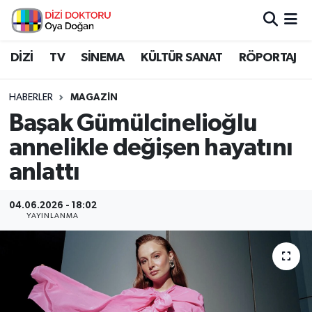
İstanbul Nöbetçi Eczaneler
DİZİ
TV
SİNEMA
KÜLTÜR SANAT
RÖPORTAJ
İstanbul Hava Durumu
HABERLER
MAGAZİN
Başak Gümülcinelioğlu
İstanbul Namaz Vakitleri
annelikle değişen hayatını
İstanbul Trafik Yoğunluk Haritası
anlattı
Süper Lig Puan Durumu ve Fikstür
04.06.2026 - 18:02
YAYINLANMA
Tüm Manşetler
Son Dakika Haberleri
Haber Arşivi