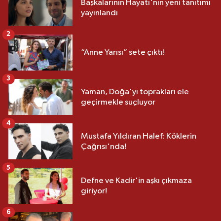
Başkalarının Hayatı'nın yeni tanıtımı
yayınlandı
2
“Anne Yarısı” sete çıktı!
3
Yaman, Doğa'yı toprakları ele
geçirmekle suçluyor
4
Mustafa Yıldıran Halef: Köklerin
Çağrısı'nda!
5
Defne ve Kadir'in aşkı çıkmaza
giriyor!
6