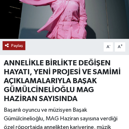
Paylaş
-
+
A
A
ANNELİKLE BİRLİKTE DEĞİŞEN
HAYATI, YENİ PROJESİ VE SAMİMİ
AÇIKLAMALARIYLA
BAŞAK
GÜMÜLCİNELİOĞLU MAG
HAZİRAN SAYISINDA
Başarılı oyuncu ve müzisyen Başak
Gümülcinelioğlu, MAG Haziran sayısına verdiği
özel röportajda annelikten kariyerine, müzik