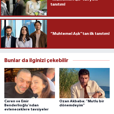
tanıtım!
“Muhtemel Aşk”tan ilk tanıtım!
Bunlar da ilginizi çekebilir
Ceren ve Emir
Ozan Akbaba: "Mutlu bir
Benderlioğlu'ndan
dönemdeyim"
evleneceklere tavsiyeler