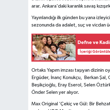
arar. Ankara'daki karanlık savaş kızışı
Yayınlandığı ilk günden bu yana izleyici
sezonunda da adalet, suç ve vicdan üç
Defne ve Kadi
İçeriği Görüntül
Ortaks Yapım imzası taşıyan dizinin 
Ergüder, İnanç Konukçu, Berkan Şal, G
Beşikçioğlu, Eray Eserol, Selen Öztür
Önder Selen yer alıyor.
Max Original ‘Çekiç ve Gül: Bir Behza