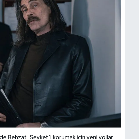
e Behzat, Şevket'i korumak için yeni yollar