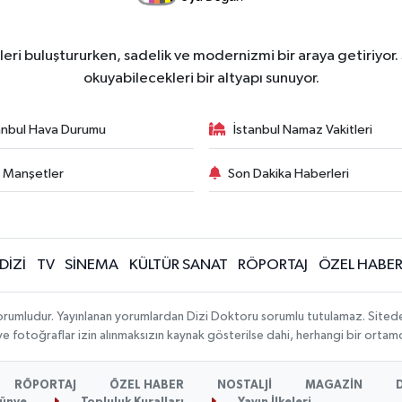
ri buluştururken, sadelik ve modernizmi bir araya getiriyor.
okuyabilecekleri bir altyapı sunuyor.
anbul Hava Durumu
İstanbul Namaz Vakitleri
 Manşetler
Son Dakika Haberleri
DİZİ
TV
SİNEMA
KÜLTÜR SANAT
RÖPORTAJ
ÖZEL HABE
orumludur. Yayınlanan yorumlardan Dizi Doktoru sorumlu tutulamaz. Sitedeki t
 ve fotoğraflar izin alınmaksızın kaynak gösterilse dahi, herhangi bir orta
RÖPORTAJ
ÖZEL HABER
NOSTALJİ
MAGAZİN