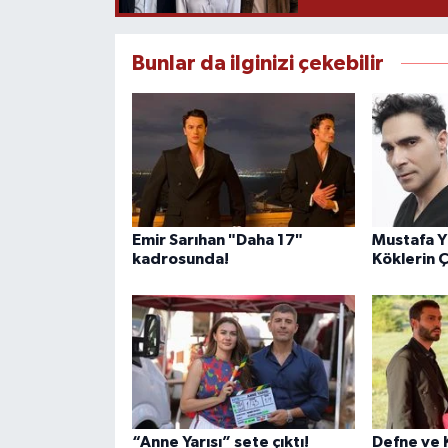
Bunlar da ilginizi çekebilir
Emir Sarıhan "Daha 17"
Mustafa Yı
kadrosunda!
Köklerin 
“Anne Yarısı” sete çıktı!
Defne ve K