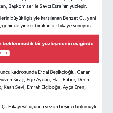
rken, Başkomiser'le Savcı Esra’nın yüzleşir.
lerin büyük ilgisiyle karşılanan Behzat Ç., yeni
geninde yine iz bırakan bir hikaye sunuyor.
r beklenmedik bir yüzleşmenin eşiğinde
e
oyuncu kadrosunda Erdal Beşikçioğlu, Canan
üven Kıraç, Ege Aydan, Halil Babür, Derin
k, Kaan Sevi, Emrah Elçiboğa, Ayça Eren,
t Ç. Hikayesi’ üçüncü sezon beşinci bölümüyle