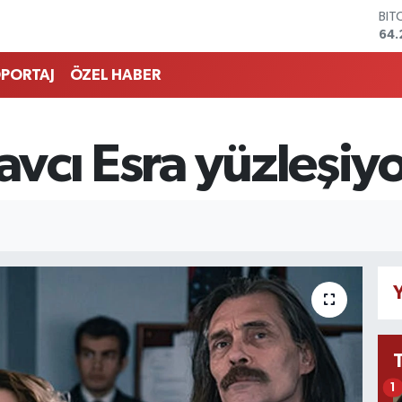
BIT
64.
DO
47,
PORTAJ
ÖZEL HABER
EU
55
STE
64,
avcı Esra yüzleşiyo
GRA
651
BİS
13.
Y
1