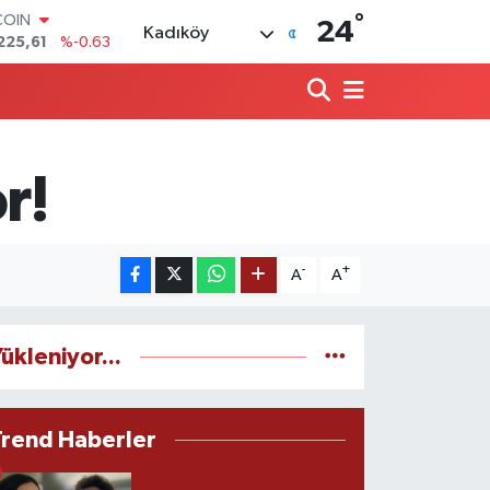
°
COIN
24
Kadıköy
225,61
%-0.63
LAR
6704
%0
RO
,0406
%-0.08
RLİN
2143
%0
r!
M ALTIN
0.40
%0.45
T100
799
%70
-
+
A
A
ükleniyor...
Trend Haberler