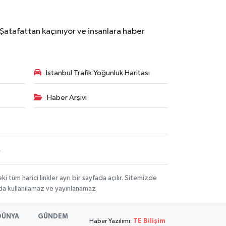
 Şatafattan kaçınıyor ve insanlara haber
İstanbul Trafik Yoğunluk Haritası
Haber Arşivi
R
üm harici linkler ayrı bir sayfada açılır. Sitemizde
mda kullanılamaz ve yayınlanamaz
DÜNYA
GÜNDEM
Haber Yazılımı:
TE Bilişim