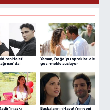
ldıran Halef:
Yaman, Doğa'yı toprakları ele
Çağrısın'da!
geçirmekle suçluyor
adir'in aşkı
Başkalarının Hayatı'nın yeni