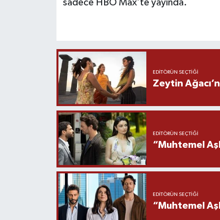
sadece HBO Max’te yayında.
EDITÖRÜN SEÇTIĞI
Zeytin Ağacı’n
EDITÖRÜN SEÇTIĞI
“Muhtemel Aşk
EDITÖRÜN SEÇTIĞI
“Muhtemel Aşk”