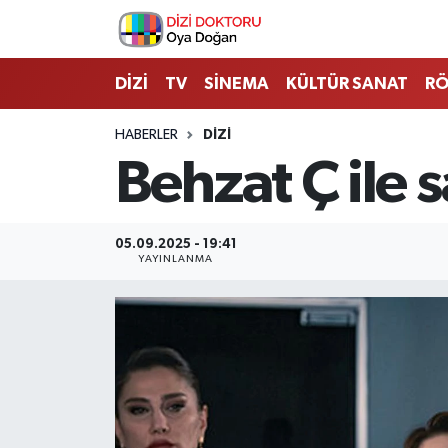
İstanbul Nöbetçi Eczaneler
DİZİ
TV
SİNEMA
KÜLTÜR SANAT
RÖ
İstanbul Hava Durumu
HABERLER
DİZİ
Behzat Ç ile s
İstanbul Namaz Vakitleri
İstanbul Trafik Yoğunluk Haritası
05.09.2025 - 19:41
YAYINLANMA
Süper Lig Puan Durumu ve Fikstür
Tüm Manşetler
Son Dakika Haberleri
Haber Arşivi