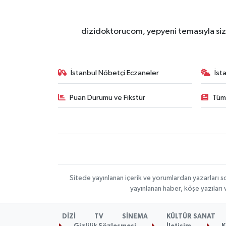
dizidoktorucom, yepyeni temasıyla sizle
İstanbul Nöbetçi Eczaneler
İst
Puan Durumu ve Fikstür
Tüm
Sitede yayınlanan içerik ve yorumlardan yazarları s
yayınlanan haber, köşe yazıları
DİZİ
TV
SİNEMA
KÜLTÜR SANAT