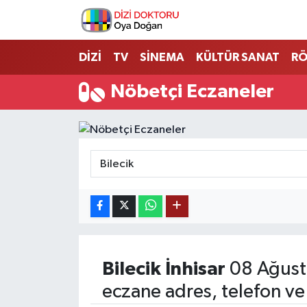
İstanbul Nöbetçi Eczaneler
DİZİ
TV
SİNEMA
KÜLTÜR SANAT
RÖ
İstanbul Hava Durumu
Nöbetçi Eczaneler
İstanbul Namaz Vakitleri
İstanbul Trafik Yoğunluk Haritası
Süper Lig Puan Durumu ve Fikstür
Tüm Manşetler
Son Dakika Haberleri
Bilecik
İnhisar
08 Ağust
eczane adres, telefon ve
Haber Arşivi