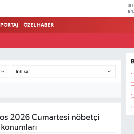
BI
64
DO
47
PORTAJ
ÖZEL HABER
EU
55
ST
64
GR
66
B
Bİ
13
os 2026 Cumartesi nöbetçi
 konumları