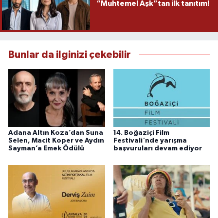
“Muhtemel Aşk”tan ilk tanıtım!
Bunlar da ilginizi çekebilir
Adana Altın Koza’dan Suna
14. Boğaziçi Film
Selen, Macit Koper ve Aydın
Festivali'nde yarışma
Sayman’a Emek Ödülü
başvuruları devam ediyor