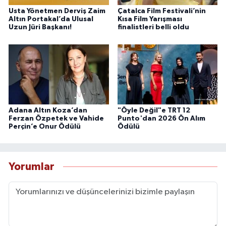
Usta Yönetmen Derviş Zaim
Çatalca Film Festivali’nin
Altın Portakal’da Ulusal
Kısa Film Yarışması
Uzun Jüri Başkanı!
finalistleri belli oldu
Adana Altın Koza’dan
"Öyle Değil"e TRT 12
Ferzan Özpetek ve Vahide
Punto'dan 2026 Ön Alım
Perçin’e Onur Ödülü
Ödülü
Yorumlar