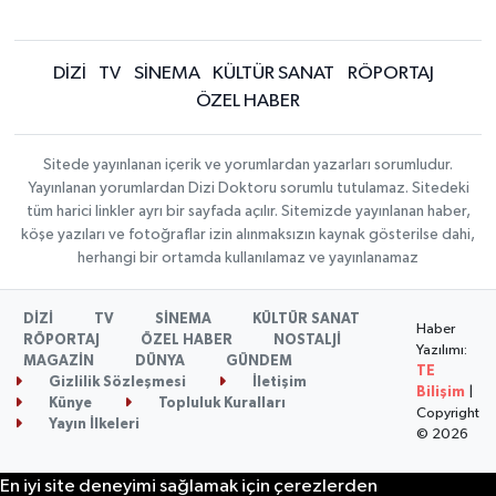
DİZİ
TV
SİNEMA
KÜLTÜR SANAT
RÖPORTAJ
ÖZEL HABER
Sitede yayınlanan içerik ve yorumlardan yazarları sorumludur.
Yayınlanan yorumlardan Dizi Doktoru sorumlu tutulamaz. Sitedeki
tüm harici linkler ayrı bir sayfada açılır. Sitemizde yayınlanan haber,
köşe yazıları ve fotoğraflar izin alınmaksızın kaynak gösterilse dahi,
herhangi bir ortamda kullanılamaz ve yayınlanamaz
DİZİ
TV
SİNEMA
KÜLTÜR SANAT
Haber
RÖPORTAJ
ÖZEL HABER
NOSTALJİ
Yazılımı:
MAGAZİN
DÜNYA
GÜNDEM
TE
Gizlilik Sözleşmesi
İletişim
Bilişim
|
Künye
Topluluk Kuralları
Copyright
Yayın İlkeleri
© 2026
En iyi site deneyimi sağlamak için çerezlerden