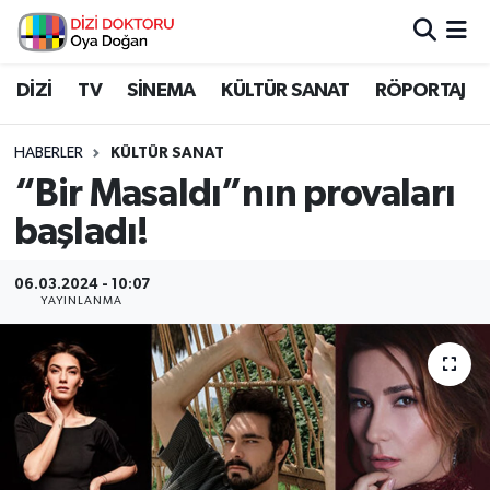
İstanbul Nöbetçi Eczaneler
DİZİ
TV
SİNEMA
KÜLTÜR SANAT
RÖPORTAJ
İstanbul Hava Durumu
HABERLER
KÜLTÜR SANAT
“Bir Masaldı”nın provaları
İstanbul Namaz Vakitleri
başladı!
İstanbul Trafik Yoğunluk Haritası
06.03.2024 - 10:07
YAYINLANMA
Süper Lig Puan Durumu ve Fikstür
Tüm Manşetler
Son Dakika Haberleri
Haber Arşivi