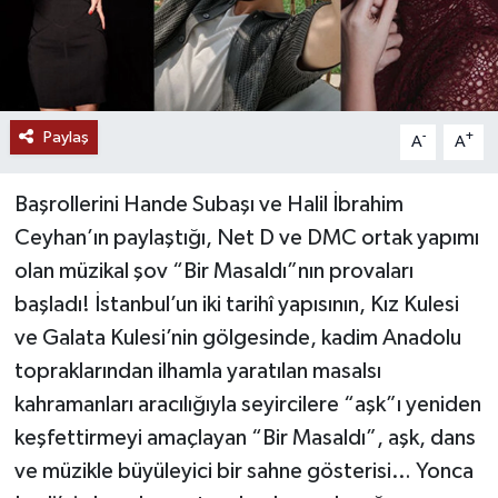
Paylaş
-
+
A
A
Başrollerini Hande Subaşı ve Halil İbrahim
Ceyhan’ın paylaştığı, Net D ve DMC ortak yapımı
olan müzikal şov “Bir Masaldı”nın provaları
başladı! İstanbul’un iki tarihî yapısının, Kız Kulesi
ve Galata Kulesi’nin gölgesinde, kadim Anadolu
topraklarından ilhamla yaratılan masalsı
kahramanları aracılığıyla seyircilere “aşk”ı yeniden
keşfettirmeyi amaçlayan “Bir Masaldı”, aşk, dans
ve müzikle büyüleyici bir sahne gösterisi… Yonca