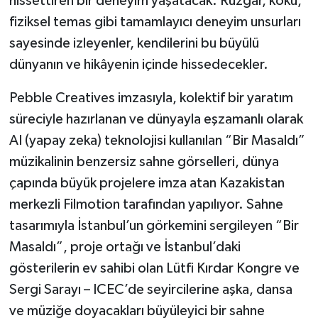
hissettiren bir deneyim yaşatacak. Rüzgâr, koku,
fiziksel temas gibi tamamlayıcı deneyim unsurları
sayesinde izleyenler, kendilerini bu büyülü
dünyanın ve hikâyenin içinde hissedecekler.
Pebble Creatives imzasıyla, kolektif bir yaratım
süreciyle hazırlanan ve dünyayla eşzamanlı olarak
AI (yapay zeka) teknolojisi kullanılan “Bir Masaldı”
müzikalinin benzersiz sahne görselleri, dünya
çapında büyük projelere imza atan Kazakistan
merkezli Filmotion tarafından yapılıyor. Sahne
tasarımıyla İstanbul’un görkemini sergileyen “Bir
Masaldı”, proje ortağı ve İstanbul’daki
gösterilerin ev sahibi olan Lütfi Kırdar Kongre ve
Sergi Sarayı – ICEC’de seyircilerine aşka, dansa
ve müziğe doyacakları büyüleyici bir sahne