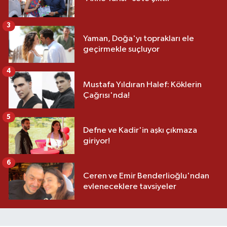
3
Yaman, Doğa'yı toprakları ele
geçirmekle suçluyor
4
Mustafa Yıldıran Halef: Köklerin
Çağrısı'nda!
5
Defne ve Kadir'in aşkı çıkmaza
giriyor!
6
Ceren ve Emir Benderlioğlu'ndan
evleneceklere tavsiyeler