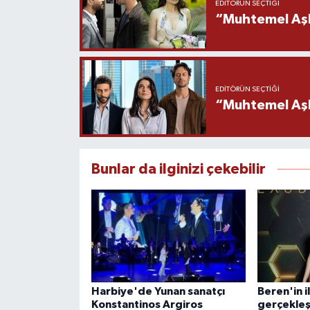
EDITÖRÜN SEÇTIĞI
“Muhtemel Aşk
EDITÖRÜN SEÇTIĞI
“Muhtemel Aşk”
Bunlar da ilginizi çekebilir
Harbiye'de Yunan sanatçı
Beren'in i
Konstantinos Argiros
gerçekleş