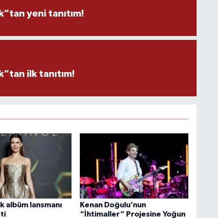
”tan yeni tanıtım!
tan ilk tanıtım!
lk albüm lansmanı
Kenan Doğulu’nun
ti
“İhtimaller” Projesine Yoğun