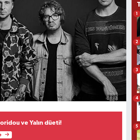
1
2
3
4
ridou ve Yalın düeti!
5
e