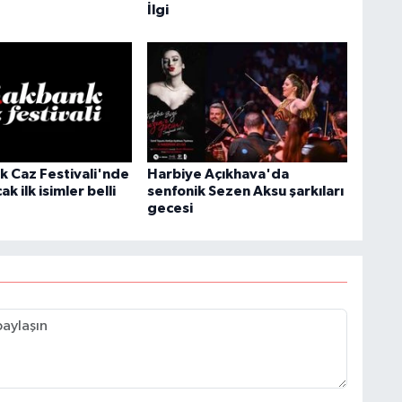
İlgi
k Caz Festivali'nde
Harbiye Açıkhava'da
k ilk isimler belli
senfonik Sezen Aksu şarkıları
gecesi