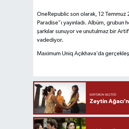
OneRepublic son olarak, 12 Temmuz 202
Paradise”ı yayınladı. Albüm, grubun h
şarkılar sunuyor ve unutulmaz bir Arti
vadediyor.
Maximum Uniq Açıkhava’da gerçekleşe
EDITÖRÜN SEÇTIĞI
Zeytin Ağacı’n