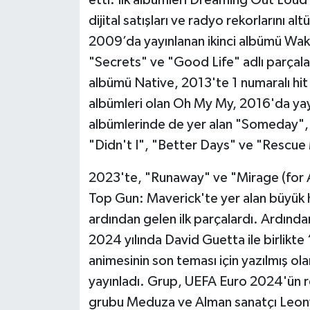
dijital satışları ve radyo rekorlarını 
2009’da yayınlanan ikinci albümü Waki
"Secrets" ve "Good Life" adlı parçalarla
albümü Native, 2013'te 1 numaralı hit
albümleri olan Oh My My, 2016'da yay
albümlerinde de yer alan "Someday"
"Didn't I", "Better Days" ve "Rescue M
2023'te, "Runaway" ve "Mirage (for As
Top Gun: Maverick'te yer alan büyük hi
ardından gelen ilk parçalardı. Ardından
2024 yılında David Guetta ile birlikt
animesinin son teması için yazılmış ol
yayınladı. Grup, UEFA Euro 2024'ün res
grubu Meduza ve Alman sanatçı Leony il