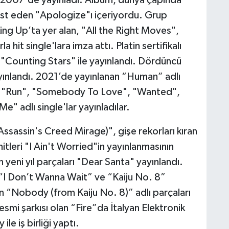
altüst eden "Apologize"ı içeriyordu. Grup
ng Up’ta yer alan, "All the Right Moves",
 hit single'lara imza attı. Platin sertifikalı
 "Counting Stars" ile yayınlandı. Dördüncü
ınlandı. 2021’de yayınlanan “Human” adlı
, "Run", "Somebody To Love", "Wanted",
e" adlı single'lar yayınladılar.
sassin's Creed Mirage)", gişe rekorları kıran
tleri "I Ain't Worried"in yayınlanmasının
 yeni yıl parçaları "Dear Santa" yayınlandı.
e “I Don’t Wanna Wait” ve “Kaiju No. 8”
an “Nobody (from Kaiju No. 8)” adlı parçaları
mi şarkısı olan “Fire”da İtalyan Elektronik
e iş birliği yaptı.