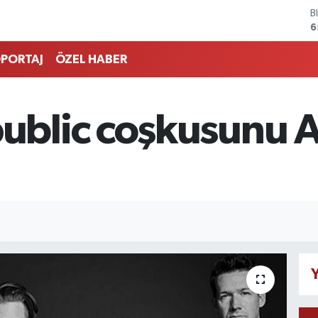
B
6
D
4
PORTAJ
ÖZEL HABER
E
5
S
6
blic coşkusunu A
G
6
B
1
Y