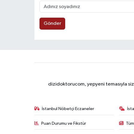
Gönder
dizidoktorucom, yepyeni temasıyla sizle
İstanbul Nöbetçi Eczaneler
İst
Puan Durumu ve Fikstür
Tüm