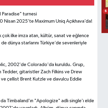
6
l Paradise" turnesi
0 Nisan 2025'te Maximum Uniq Açıkhava’da!
 çok ilke imza atan, kültür, sanat ve eğlence
e dünya starlarını Türkiye’de sevenleriyle
blic, 2002'de Colorado'da kuruldu. Grup,
n Tedder, gitaristler Zach Filkins ve Drew
ı ve çellist Brent Kutzle ve davulcu Eddie
'da Timbaland'ın "Apologize" adlı single'ı elde
d 2007'de yayınladı. Albüm, dünya çapında