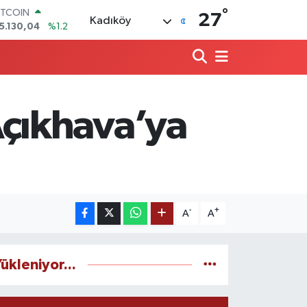
ITCOIN
°
27
Kadıköy
5.130,04
%1.2
OLAR
7,7106
%0.17
URO
5,1652
%0.27
TERLİN
4,4046
%0.35
çıkhava’ya
RAM ALTIN
648.99
%2.59
İST100
3.773
%-19
-
+
A
A
ükleniyor...