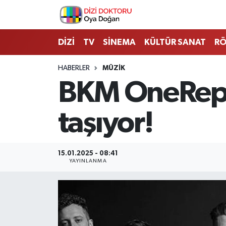
İstanbul Nöbetçi Eczaneler
DİZİ
TV
SİNEMA
KÜLTÜR SANAT
RÖ
İstanbul Hava Durumu
HABERLER
MÜZİK
BKM OneRepu
İstanbul Namaz Vakitleri
taşıyor!
İstanbul Trafik Yoğunluk Haritası
Süper Lig Puan Durumu ve Fikstür
15.01.2025 - 08:41
YAYINLANMA
Tüm Manşetler
Son Dakika Haberleri
Haber Arşivi