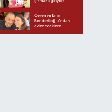
çıkmaza giriyor!
Ceren ve Emir
Benderlioğlu'ndan
evleneceklere
tavsiyeler