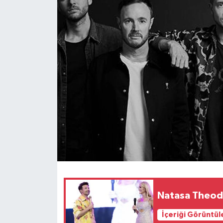
Natasa Theodo
İçeriği Görüntül