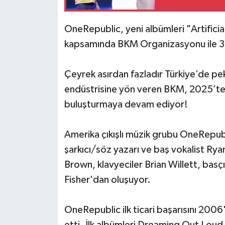
OneRepublic, yeni albümleri "Artificia
kapsamında BKM Organizasyonu ile 3
Çeyrek asırdan fazladır Türkiye’de pek
endüstrisine yön veren BKM, 2025’te d
buluşturmaya devam ediyor!
Amerika çıkışlı müzik grubu OneRepu
şarkıcı/söz yazarı ve baş vokalist Rya
Brown, klavyeciler Brian Willett, basç
Fisher'dan oluşuyor.
OneRepublic ilk ticari başarısını 2006
etti. İlk albümleri Dreaming Out Lou