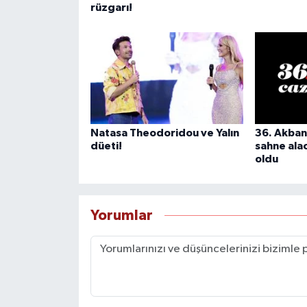
rüzgarı!
Natasa Theodoridou ve Yalın
36. Akban
düeti!
sahne alaca
oldu
Yorumlar