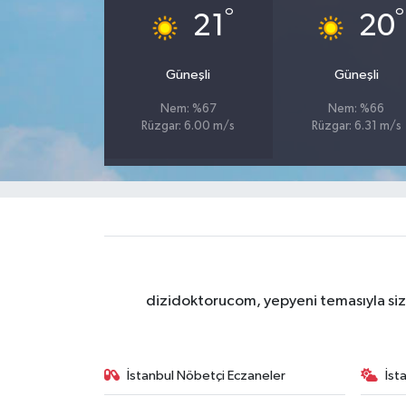
°
°
21
20
Güneşli
Güneşli
Nem: %67
Nem: %66
Rüzgar: 6.00 m/s
Rüzgar: 6.31 m/s
dizidoktorucom, yepyeni temasıyla sizle
İstanbul Nöbetçi Eczaneler
İst