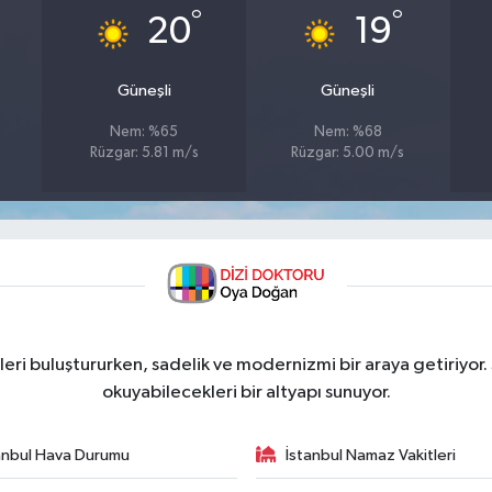
°
°
20
19
Güneşli
Güneşli
Nem: %65
Nem: %68
Rüzgar: 5.81 m/s
Rüzgar: 5.00 m/s
ri buluştururken, sadelik ve modernizmi bir araya getiriyor.
okuyabilecekleri bir altyapı sunuyor.
anbul Hava Durumu
İstanbul Namaz Vakitleri