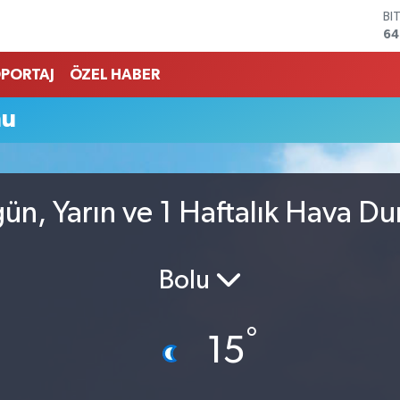
BI
64
D
47
PORTAJ
ÖZEL HABER
E
55
mu
ST
64
GR
65
Bİ
ün, Yarın ve 1 Haftalık Hava D
13
Bolu
°
15