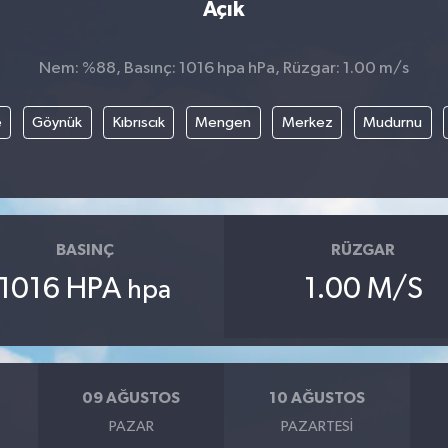
Açık
Nem: %88, Basınç: 1016 hpa hPa, Rüzgar: 1.00 m/s
e
Göynük
Kıbrıscık
Mengen
Merkez
Mudurnu
BASINÇ
RÜZGAR
1016 HPA
1.00 M/S
hpa
09 AĞUSTOS
10 AĞUSTOS
PAZAR
PAZARTESI