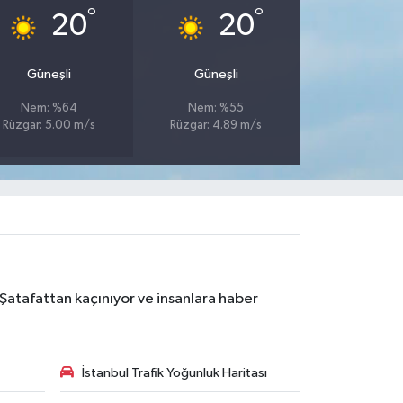
°
°
20
20
Güneşli
Güneşli
Nem: %64
Nem: %55
Rüzgar: 5.00 m/s
Rüzgar: 4.89 m/s
 Şatafattan kaçınıyor ve insanlara haber
İstanbul Trafik Yoğunluk Haritası