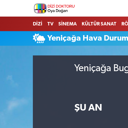
İstanbul Nöbetçi Eczaneler
DİZİ
TV
SİNEMA
KÜLTÜR SANAT
RÖ
İstanbul Hava Durumu
Yeniçağa Hava Duru
İstanbul Namaz Vakitleri
İstanbul Trafik Yoğunluk Haritası
Yeniçağa Bug
Süper Lig Puan Durumu ve Fikstür
Tüm Manşetler
ŞU AN
Son Dakika Haberleri
Haber Arşivi