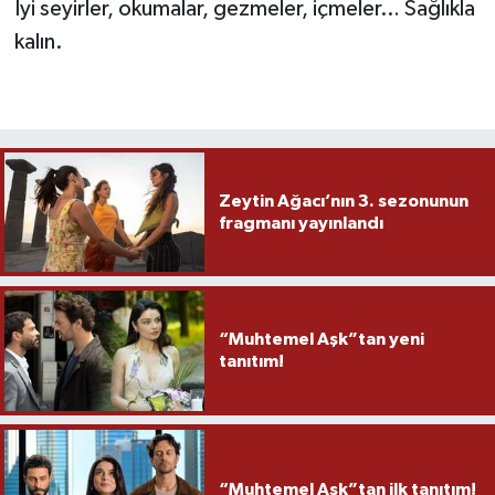
İyi seyirler, okumalar, gezmeler, içmeler… Sağlıkla
kalın.
Zeytin Ağacı’nın 3. sezonunun
fragmanı yayınlandı
“Muhtemel Aşk”tan yeni
tanıtım!
“Muhtemel Aşk”tan ilk tanıtım!