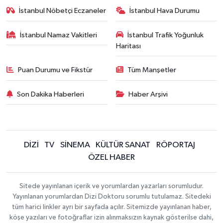
İstanbul Nöbetçi Eczaneler
İstanbul Hava Durumu
İstanbul Namaz Vakitleri
İstanbul Trafik Yoğunluk
Haritası
Puan Durumu ve Fikstür
Tüm Manşetler
Son Dakika Haberleri
Haber Arşivi
DİZİ
TV
SİNEMA
KÜLTÜR SANAT
RÖPORTAJ
ÖZEL HABER
Sitede yayınlanan içerik ve yorumlardan yazarları sorumludur.
Yayınlanan yorumlardan Dizi Doktoru sorumlu tutulamaz. Sitedeki
tüm harici linkler ayrı bir sayfada açılır. Sitemizde yayınlanan haber,
köşe yazıları ve fotoğraflar izin alınmaksızın kaynak gösterilse dahi,