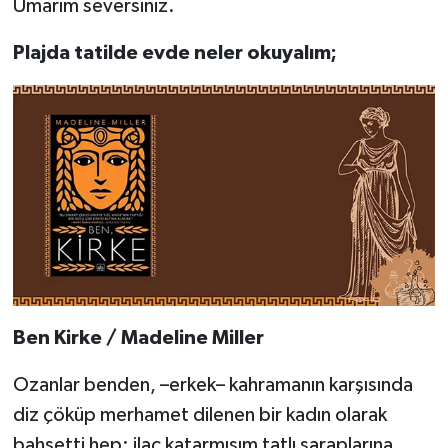
Umarım seversiniz.
Plajda tatilde evde neler okuyalım;
Ben Kirke / Madeline Miller
Ozanlar benden, –erkek– kahramanın karşısında
diz çöküp merhamet dilenen bir kadın olarak
bahsetti hep; ilaç katarmışım tatlı şaraplarına,