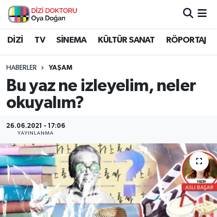
İstanbul Nöbetçi Eczaneler
DİZİ
TV
SİNEMA
KÜLTÜR SANAT
RÖPORTAJ
İstanbul Hava Durumu
HABERLER
YAŞAM
Bu yaz ne izleyelim, neler
İstanbul Namaz Vakitleri
okuyalım?
İstanbul Trafik Yoğunluk Haritası
26.06.2021 - 17:06
YAYINLANMA
Süper Lig Puan Durumu ve Fikstür
Tüm Manşetler
Son Dakika Haberleri
Haber Arşivi