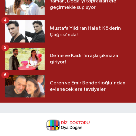
Yaman, Doğa'yı toprakları ele
geçirmekle suçluyor
4
Mustafa Yıldıran Halef: Köklerin
Çağrısı'nda!
5
Defne ve Kadir'in aşkı çıkmaza
giriyor!
6
Ceren ve Emir Benderlioğlu'ndan
evleneceklere tavsiyeler