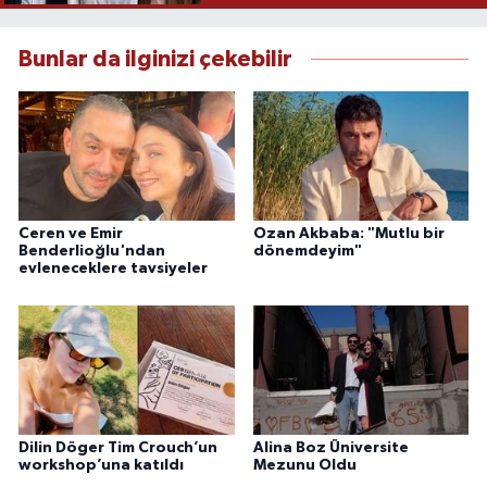
Bunlar da ilginizi çekebilir
Ceren ve Emir
Ozan Akbaba: "Mutlu bir
Benderlioğlu'ndan
dönemdeyim"
evleneceklere tavsiyeler
Dilin Döger Tim Crouch’un
Alina Boz Üniversite
workshop’una katıldı
Mezunu Oldu