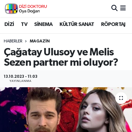
İstanbul Nöbetçi Eczaneler
DİZİ
TV
SİNEMA
KÜLTÜR SANAT
RÖPORTAJ
İstanbul Hava Durumu
HABERLER
MAGAZİN
Çağatay Ulusoy ve Melis
İstanbul Namaz Vakitleri
Sezen partner mi oluyor?
İstanbul Trafik Yoğunluk Haritası
13.10.2023 - 11:03
YAYINLANMA
Süper Lig Puan Durumu ve Fikstür
Tüm Manşetler
Son Dakika Haberleri
Haber Arşivi