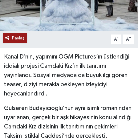
Paylaş
-
+
A
A
Kanal D’nin, yapımını OGM Pictures’ın üstlendiği
iddialı projesi Camdaki Kız’ın ilk tanıtımı
yayınlandı. Sosyal medyada da büyük ilgi gören
teaser, diziyi merakla bekleyen izleyiciyi
heyecanlandırdı.
Gülseren Budayıcıoğlu’nun aynı isimli romanından
uyarlanan, gerçek bir aşk hikayesinin konu alındığı
Camdaki Kız dizisinin ilk tanıtımının çekimleri
Taksim İstiklal Caddesi’nde gerçekleşti.