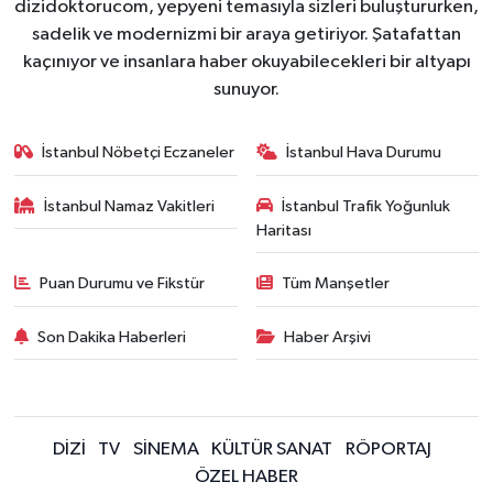
dizidoktorucom, yepyeni temasıyla sizleri buluştururken,
sadelik ve modernizmi bir araya getiriyor. Şatafattan
kaçınıyor ve insanlara haber okuyabilecekleri bir altyapı
sunuyor.
İstanbul Nöbetçi Eczaneler
İstanbul Hava Durumu
İstanbul Namaz Vakitleri
İstanbul Trafik Yoğunluk
Haritası
Puan Durumu ve Fikstür
Tüm Manşetler
Son Dakika Haberleri
Haber Arşivi
DİZİ
TV
SİNEMA
KÜLTÜR SANAT
RÖPORTAJ
ÖZEL HABER