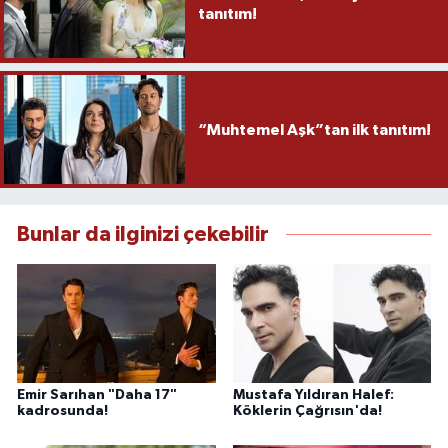
tanıtım!
“Muhtemel Aşk”tan ilk tanıtım!
Bunlar da ilginizi çekebilir
Emir Sarıhan "Daha 17"
Mustafa Yıldıran Halef:
kadrosunda!
Köklerin Çağrısın'da!