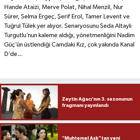
Hande Ataizi, Merve Polat, Nihal Menzil, Nur
Sürer, Selma Ergeç, Şerif Erol, Tamer Levent ve
Tuğrul Tülek yer alıyor. Senaryosunu Seda Altaylı
Turgutlu’nun kaleme aldığı, yönetmenliğini Nadim
Güç’ün üstlendiği Camdaki Kız, çok yakında Kanal
D’de…
Zeytin Ağacı’nın 3. sezonunun
fragmanı yayınlandı
“Muhtemel Aşk”tan yeni