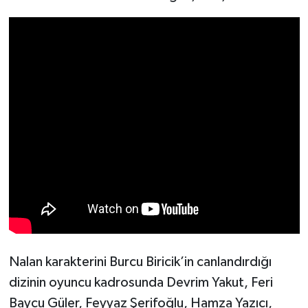
Nalan karakterini Burcu Biricik’in canlandırdığı
dizinin oyuncu kadrosunda Devrim Yakut, Feri
Baycu Güler, Feyyaz Şerifoğlu, Hamza Yazıcı,