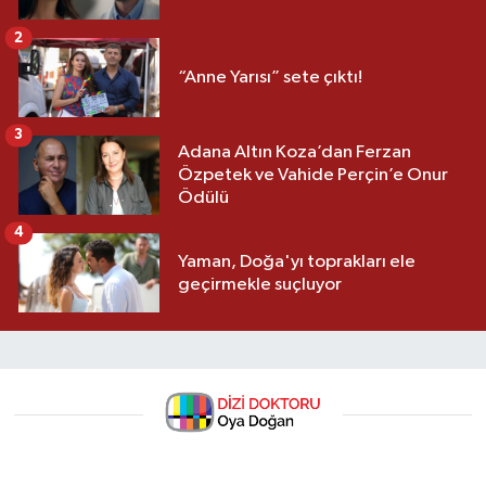
2
“Anne Yarısı” sete çıktı!
3
Adana Altın Koza’dan Ferzan
Özpetek ve Vahide Perçin’e Onur
Ödülü
4
Yaman, Doğa'yı toprakları ele
geçirmekle suçluyor