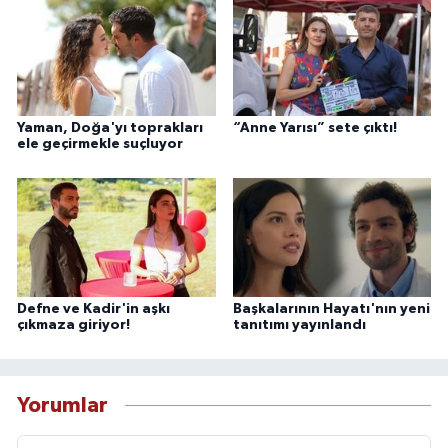
Yaman, Doğa'yı toprakları
“Anne Yarısı” sete çıktı!
ele geçirmekle suçluyor
Defne ve Kadir'in aşkı
Başkalarının Hayatı'nın yeni
çıkmaza giriyor!
tanıtımı yayınlandı
Yorumlar