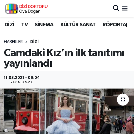
İstanbul Nöbetçi Eczaneler
DİZİ
TV
SİNEMA
KÜLTÜR SANAT
RÖPORTAJ
İstanbul Hava Durumu
HABERLER
DİZİ
Camdaki Kız’ın ilk tanıtımı
İstanbul Namaz Vakitleri
yayınlandı
İstanbul Trafik Yoğunluk Haritası
11.03.2021 - 09:04
YAYINLANMA
Süper Lig Puan Durumu ve Fikstür
Tüm Manşetler
Son Dakika Haberleri
Haber Arşivi