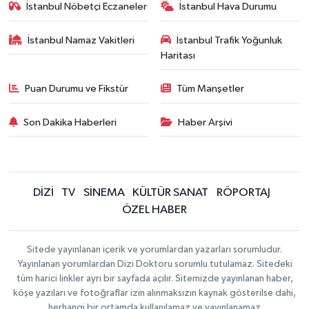
İstanbul Nöbetçi Eczaneler
İstanbul Hava Durumu
İstanbul Namaz Vakitleri
İstanbul Trafik Yoğunluk
Haritası
Puan Durumu ve Fikstür
Tüm Manşetler
Son Dakika Haberleri
Haber Arşivi
DİZİ
TV
SİNEMA
KÜLTÜR SANAT
RÖPORTAJ
ÖZEL HABER
Sitede yayınlanan içerik ve yorumlardan yazarları sorumludur.
Yayınlanan yorumlardan Dizi Doktoru sorumlu tutulamaz. Sitedeki
tüm harici linkler ayrı bir sayfada açılır. Sitemizde yayınlanan haber,
köşe yazıları ve fotoğraflar izin alınmaksızın kaynak gösterilse dahi,
herhangi bir ortamda kullanılamaz ve yayınlanamaz