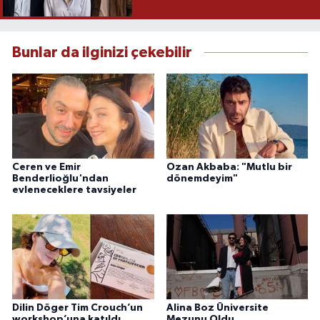
Bunlar da ilginizi çekebilir
Ceren ve Emir
Ozan Akbaba: "Mutlu bir
Benderlioğlu'ndan
dönemdeyim"
evleneceklere tavsiyeler
Dilin Döger Tim Crouch’un
Alina Boz Üniversite
workshop’una katıldı
Mezunu Oldu