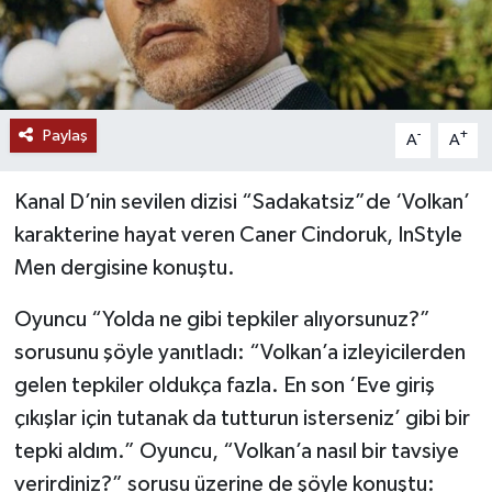
Paylaş
-
+
A
A
Kanal D’nin sevilen dizisi “Sadakatsiz”de ‘Volkan’
karakterine hayat veren Caner Cindoruk, InStyle
Men dergisine konuştu.
Oyuncu “Yolda ne gibi tepkiler alıyorsunuz?”
sorusunu şöyle yanıtladı: “Volkan’a izleyicilerden
gelen tepkiler oldukça fazla. En son ‘Eve giriş
çıkışlar için tutanak da tutturun isterseniz’ gibi bir
tepki aldım.” Oyuncu, “Volkan’a nasıl bir tavsiye
verirdiniz?” sorusu üzerine de şöyle konuştu: