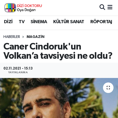
İstanbul Nöbetçi Eczaneler
DİZİ
TV
SİNEMA
KÜLTÜR SANAT
RÖPORTAJ
İstanbul Hava Durumu
HABERLER
MAGAZİN
Caner Cindoruk'un
İstanbul Namaz Vakitleri
Volkan’a tavsiyesi ne oldu?
İstanbul Trafik Yoğunluk Haritası
02.11.2021 - 15:13
YAYINLANMA
Süper Lig Puan Durumu ve Fikstür
Tüm Manşetler
Son Dakika Haberleri
Haber Arşivi