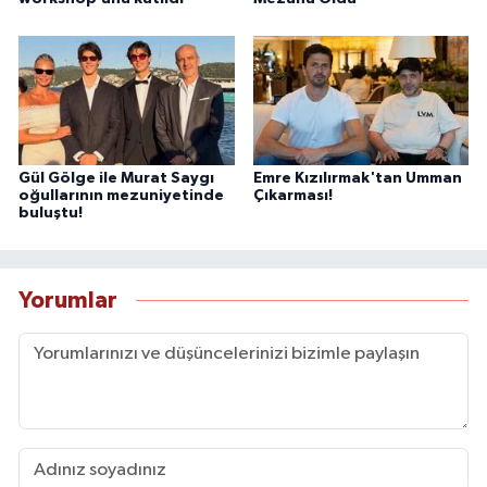
Gül Gölge ile Murat Saygı
Emre Kızılırmak'tan Umman
oğullarının mezuniyetinde
Çıkarması!
buluştu!
Yorumlar