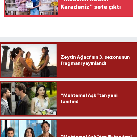
Karadeniz" sete çıktı
Zeytin Ağacı’nın 3. sezonunun
fragmanı yayınlandı
“Muhtemel Aşk”tan yeni
tanıtım!
“Muhtemel Aşk”tan ilk tanıtım!