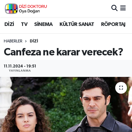
İstanbul Nöbetçi Eczaneler
DİZİ
TV
SİNEMA
KÜLTÜR SANAT
RÖPORTAJ
İstanbul Hava Durumu
HABERLER
DİZİ
Canfeza ne karar verecek?
İstanbul Namaz Vakitleri
11.11.2024 - 19:51
İstanbul Trafik Yoğunluk Haritası
YAYINLANMA
Süper Lig Puan Durumu ve Fikstür
Tüm Manşetler
Son Dakika Haberleri
Haber Arşivi