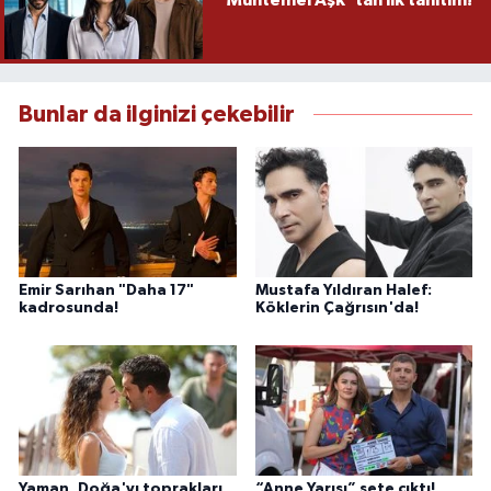
Bunlar da ilginizi çekebilir
Emir Sarıhan "Daha 17"
Mustafa Yıldıran Halef:
kadrosunda!
Köklerin Çağrısın'da!
Yaman, Doğa'yı toprakları
“Anne Yarısı” sete çıktı!