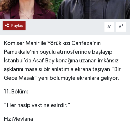
Paylaş
-
+
A
A
Komiser Mahir ile Yörük kızı Canfeza’nın
Pamukkale’nin büyülü atmosferinde başlayıp
İstanbul’da Asaf Bey konağına uzanan imkânsız
aşklarını masalsı bir anlatımla ekrana taşıyan “Bir
Gece Masalı” yeni bölümüyle ekranlara geliyor.
11.Bölüm:
“Her nasip vaktine esirdir.”
Hz Mevlana