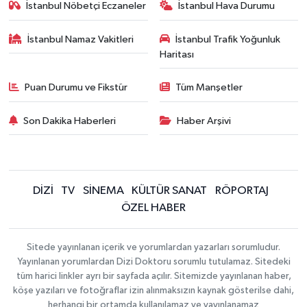
İstanbul Nöbetçi Eczaneler
İstanbul Hava Durumu
İstanbul Namaz Vakitleri
İstanbul Trafik Yoğunluk
Haritası
Puan Durumu ve Fikstür
Tüm Manşetler
Son Dakika Haberleri
Haber Arşivi
DİZİ
TV
SİNEMA
KÜLTÜR SANAT
RÖPORTAJ
ÖZEL HABER
Sitede yayınlanan içerik ve yorumlardan yazarları sorumludur.
Yayınlanan yorumlardan Dizi Doktoru sorumlu tutulamaz. Sitedeki
tüm harici linkler ayrı bir sayfada açılır. Sitemizde yayınlanan haber,
köşe yazıları ve fotoğraflar izin alınmaksızın kaynak gösterilse dahi,
herhangi bir ortamda kullanılamaz ve yayınlanamaz