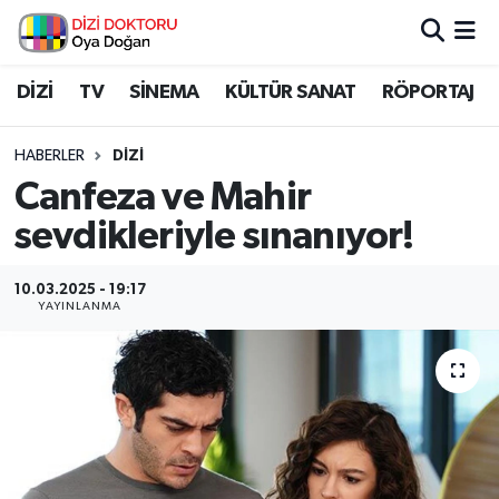
İstanbul Nöbetçi Eczaneler
DİZİ
TV
SİNEMA
KÜLTÜR SANAT
RÖPORTAJ
İstanbul Hava Durumu
HABERLER
DİZİ
Canfeza ve Mahir
İstanbul Namaz Vakitleri
sevdikleriyle sınanıyor!
İstanbul Trafik Yoğunluk Haritası
10.03.2025 - 19:17
YAYINLANMA
Süper Lig Puan Durumu ve Fikstür
Tüm Manşetler
Son Dakika Haberleri
Haber Arşivi