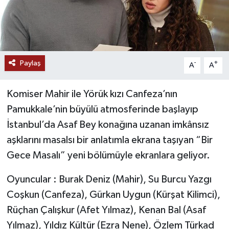
Paylaş
-
+
A
A
Komiser Mahir ile Yörük kızı Canfeza’nın
Pamukkale’nin büyülü atmosferinde başlayıp
İstanbul’da Asaf Bey konağına uzanan imkânsız
aşklarını masalsı bir anlatımla ekrana taşıyan “Bir
Gece Masalı” yeni bölümüyle ekranlara geliyor.
Oyuncular : Burak Deniz (Mahir), Su Burcu Yazgı
Coşkun (Canfeza), Gürkan Uygun (Kürşat Kilimci),
Rüçhan Çalışkur (Afet Yılmaz), Kenan Bal (Asaf
Yılmaz), Yıldız Kültür (Ezra Nene), Özlem Türkad