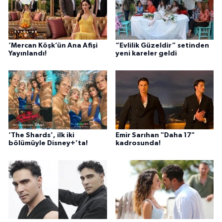
‘Mercan Köşk’ün Ana Afişi
“Evlilik Güzeldir” setinden
Yayınlandı!
yeni kareler geldi
‘The Shards’, ilk iki
Emir Sarıhan "Daha 17"
bölümüyle Disney+’ta!
kadrosunda!