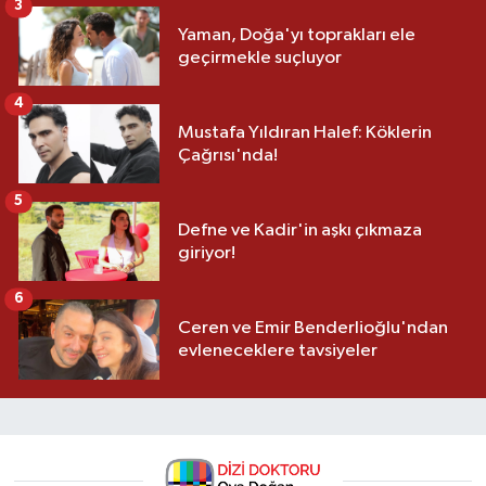
3
Yaman, Doğa'yı toprakları ele
geçirmekle suçluyor
4
Mustafa Yıldıran Halef: Köklerin
Çağrısı'nda!
5
Defne ve Kadir'in aşkı çıkmaza
giriyor!
6
Ceren ve Emir Benderlioğlu'ndan
evleneceklere tavsiyeler