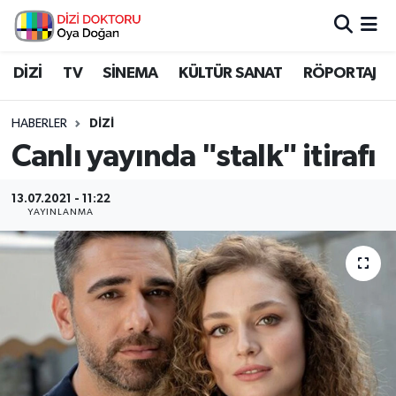
İstanbul Nöbetçi Eczaneler
DİZİ
TV
SİNEMA
KÜLTÜR SANAT
RÖPORTAJ
İstanbul Hava Durumu
HABERLER
DİZİ
Canlı yayında "stalk" itirafı
İstanbul Namaz Vakitleri
13.07.2021 - 11:22
İstanbul Trafik Yoğunluk Haritası
YAYINLANMA
Süper Lig Puan Durumu ve Fikstür
Tüm Manşetler
Son Dakika Haberleri
Haber Arşivi