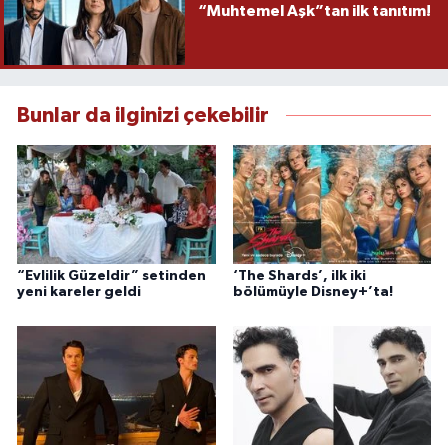
“Muhtemel Aşk”tan ilk tanıtım!
Bunlar da ilginizi çekebilir
“Evlilik Güzeldir” setinden
‘The Shards’, ilk iki
yeni kareler geldi
bölümüyle Disney+’ta!