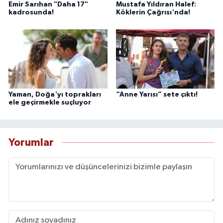
Emir Sarıhan "Daha 17"
Mustafa Yıldıran Halef:
kadrosunda!
Köklerin Çağrısı'nda!
Yaman, Doğa'yı toprakları
“Anne Yarısı” sete çıktı!
ele geçirmekle suçluyor
Yorumlar