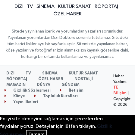
DİZİ
TV
SİNEMA
KÜLTÜR SANAT
RÖPORTAJ
ÖZEL HABER
Sitede yayınlanan içerik ve yorumlardan yazarları sorumludur.
Yayınlanan yorumlardan Dizi Doktoru sorumlu tutulamaz. Sitedeki
tüm harici linkler ayrı bir sayfada açılır. Sitemizde yayınlanan haber,
köşe yazıları ve fotoğraflar izin alınmaksızın kaynak gösterilse dahi,
herhangi bir ortamda kullanılamaz ve yayınlanamaz
DİZİ
TV
SİNEMA
KÜLTÜR SANAT
Haber
RÖPORTAJ
ÖZEL HABER
NOSTALJİ
Yazılımı:
MAGAZİN
DÜNYA
GÜNDEM
TE
Gizlilik Sözleşmesi
İletişim
Bilişim
|
Künye
Topluluk Kuralları
Copyright
Yayın İlkeleri
© 2026
En iyi site deneyimi sağlamak için çerezlerden
faydalanıyoruz. Detaylar için lütfen tıklayın.
Gizlilik
Sözleşmesi
Tamam