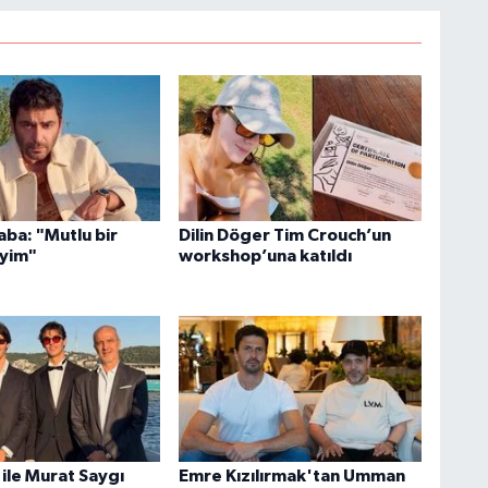
ba: "Mutlu bir
Dilin Döger Tim Crouch’un
yim"
workshop’una katıldı
ile Murat Saygı
Emre Kızılırmak'tan Umman