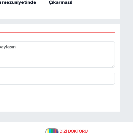
ın mezuniyetinde
Çıkarması!