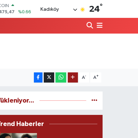
°
COIN
24
Kadıköy
475,47
%0.66
LAR
5971
%0.05
RO
1336
%0.18
RLİN
,2534
%0.22
M ALTIN
8.23
%0.39
T100
703
%0
-
+
A
A
ükleniyor...
Trend Haberler