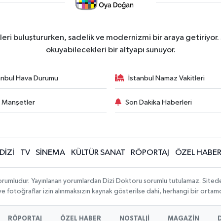
ri buluştururken, sadelik ve modernizmi bir araya getiriyor.
okuyabilecekleri bir altyapı sunuyor.
anbul Hava Durumu
İstanbul Namaz Vakitleri
 Manşetler
Son Dakika Haberleri
DİZİ
TV
SİNEMA
KÜLTÜR SANAT
RÖPORTAJ
ÖZEL HABE
orumludur. Yayınlanan yorumlardan Dizi Doktoru sorumlu tutulamaz. Sitedeki t
 ve fotoğraflar izin alınmaksızın kaynak gösterilse dahi, herhangi bir orta
RÖPORTAJ
ÖZEL HABER
NOSTALJİ
MAGAZİN