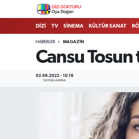
İstanbul Nöbetçi Eczaneler
DİZİ
TV
SİNEMA
KÜLTÜR SANAT
RÖ
İstanbul Hava Durumu
HABERLER
MAGAZİN
Cansu Tosun t
İstanbul Namaz Vakitleri
İstanbul Trafik Yoğunluk Haritası
03.06.2022 - 10:16
YAYINLANMA
Süper Lig Puan Durumu ve Fikstür
Tüm Manşetler
Son Dakika Haberleri
Haber Arşivi