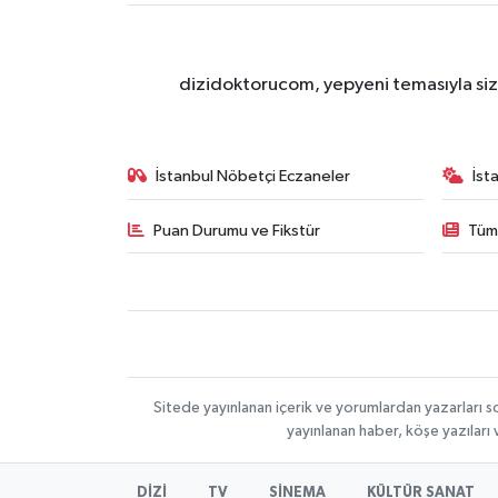
dizidoktorucom, yepyeni temasıyla sizle
İstanbul Nöbetçi Eczaneler
İst
Puan Durumu ve Fikstür
Tüm
Sitede yayınlanan içerik ve yorumlardan yazarları s
yayınlanan haber, köşe yazıları
DİZİ
TV
SİNEMA
KÜLTÜR SANAT