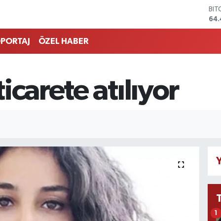
BIT
64.
DO
47,
PORTAJ
ÖZEL HABER
EU
55,
STE
64
icarete atılıyor
GRA
651
BİS
13.
Y
1