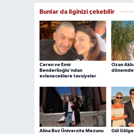
Bunlar da ilginizi çekebilir
Ceren ve Emir
Ozan Akba
Benderlioğlu'ndan
dönemde
evleneceklere tavsiyeler
Alina Boz Üniversite Mezunu
Gül Gölge 