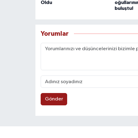
Oldu
oğulların
buluştu!
Yorumlar
Gönder