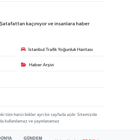
 Şatafattan kaçınıyor ve insanlara haber
İstanbul Trafik Yoğunluk Haritası
Haber Arşivi
R
üm harici linkler ayrı bir sayfada açılır. Sitemizde
mda kullanılamaz ve yayınlanamaz
DÜNYA
GÜNDEM