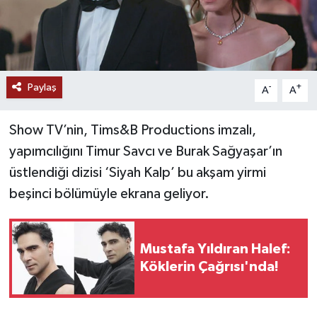
Paylaş
-
+
A
A
Show TV’nin, Tims&B Productions imzalı,
yapımcılığını Timur Savcı ve Burak Sağyaşar’ın
üstlendiği dizisi ‘Siyah Kalp’ bu akşam yirmi
beşinci bölümüyle ekrana geliyor.
Mustafa Yıldıran Halef:
Köklerin Çağrısı'nda!