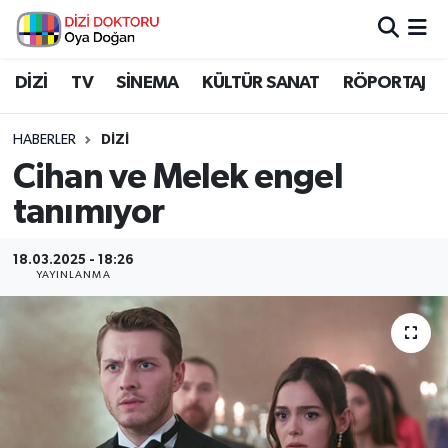
İstanbul Nöbetçi Eczaneler
DİZİ
TV
SİNEMA
KÜLTÜR SANAT
RÖPORTAJ
İstanbul Hava Durumu
HABERLER
DİZİ
Cihan ve Melek engel
İstanbul Namaz Vakitleri
tanımıyor
İstanbul Trafik Yoğunluk Haritası
18.03.2025 - 18:26
YAYINLANMA
Süper Lig Puan Durumu ve Fikstür
Tüm Manşetler
Son Dakika Haberleri
Haber Arşivi