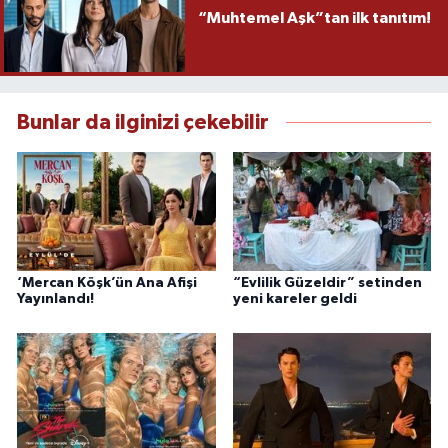
“Muhtemel Aşk”tan ilk tanıtım!
Bunlar da ilginizi çekebilir
‘Mercan Köşk’ün Ana Afişi
“Evlilik Güzeldir” setinden
Yayınlandı!
yeni kareler geldi