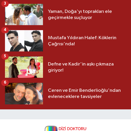
3
Yaman, Doğa'yı toprakları ele
geçirmekle suçluyor
4
Mustafa Yıldıran Halef: Köklerin
Çağrısı'nda!
5
Defne ve Kadir'in aşkı çıkmaza
giriyor!
6
Ceren ve Emir Benderlioğlu'ndan
evleneceklere tavsiyeler