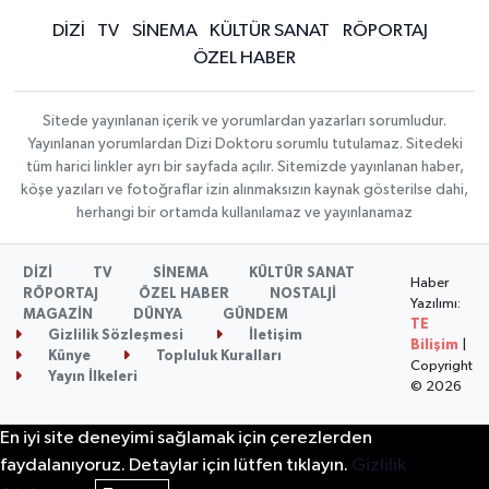
DİZİ
TV
SİNEMA
KÜLTÜR SANAT
RÖPORTAJ
ÖZEL HABER
Sitede yayınlanan içerik ve yorumlardan yazarları sorumludur.
Yayınlanan yorumlardan Dizi Doktoru sorumlu tutulamaz. Sitedeki
tüm harici linkler ayrı bir sayfada açılır. Sitemizde yayınlanan haber,
köşe yazıları ve fotoğraflar izin alınmaksızın kaynak gösterilse dahi,
herhangi bir ortamda kullanılamaz ve yayınlanamaz
DİZİ
TV
SİNEMA
KÜLTÜR SANAT
Haber
RÖPORTAJ
ÖZEL HABER
NOSTALJİ
Yazılımı:
MAGAZİN
DÜNYA
GÜNDEM
TE
Gizlilik Sözleşmesi
İletişim
Bilişim
|
Künye
Topluluk Kuralları
Copyright
Yayın İlkeleri
© 2026
En iyi site deneyimi sağlamak için çerezlerden
faydalanıyoruz. Detaylar için lütfen tıklayın.
Gizlilik