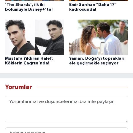
‘The Shards’, ilk iki
Emir Sarıhan "Daha 17"
bölümüyle Disney+’ta!
kadrosunda!
Mustafa Yıldıran Halef:
Yaman, Doğa'yı toprakları
Köklerin Çağrısı'nda!
ele geçirmekle suçluyor
Yorumlar