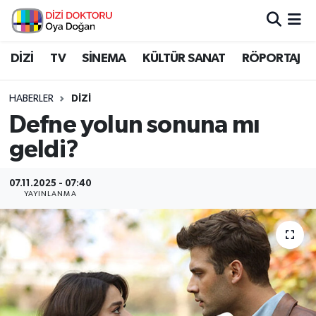
İstanbul Nöbetçi Eczaneler
DİZİ
TV
SİNEMA
KÜLTÜR SANAT
RÖPORTAJ
İstanbul Hava Durumu
HABERLER
DİZİ
Defne yolun sonuna mı
İstanbul Namaz Vakitleri
geldi?
İstanbul Trafik Yoğunluk Haritası
07.11.2025 - 07:40
YAYINLANMA
Süper Lig Puan Durumu ve Fikstür
Tüm Manşetler
Son Dakika Haberleri
Haber Arşivi