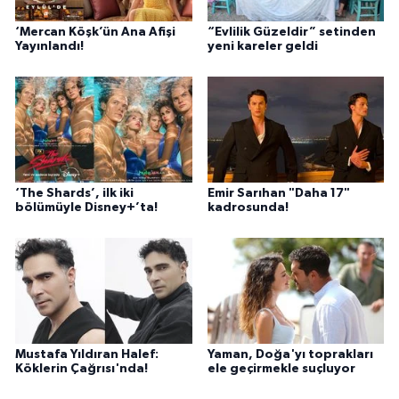
‘Mercan Köşk’ün Ana Afişi
“Evlilik Güzeldir” setinden
Yayınlandı!
yeni kareler geldi
‘The Shards’, ilk iki
Emir Sarıhan "Daha 17"
bölümüyle Disney+’ta!
kadrosunda!
Mustafa Yıldıran Halef:
Yaman, Doğa'yı toprakları
Köklerin Çağrısı'nda!
ele geçirmekle suçluyor