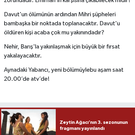
zorundadır. Emirhan'ın karşısına çıkabilecek midir?
Davut'un ölümünün ardından Mihri şüpheleri
bambaşka bir noktada toplanacaktır. Davut'u
öldüren kişi acaba çok mu yakınındadır?
Nehir, Barış'la yakınlaşmak için büyük bir fırsat
yakalayacaktır.
Aynadaki Yabancı, yeni bölümüylebu aşam saat
20.00’de atv’de!
Zeytin Ağacı’nın 3. sezonunun
fragmanı yayınlandı