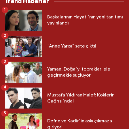
Trend Haberler
1
Başkalarının Hayatı'nın yeni tanıtımı
yayınlandı
2
“Anne Yarısı” sete çıktı!
3
Yaman, Doğa'yı toprakları ele
geçirmekle suçluyor
4
Mustafa Yıldıran Halef: Köklerin
Çağrısı'nda!
5
Defne ve Kadir'in aşkı çıkmaza
giriyor!