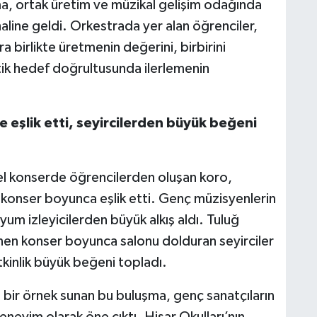
lışma, ortak üretim ve müzikal gelişim odağında
haline geldi. Orkestrada yer alan öğrenciler,
ra birlikte üretmenin değerini, birbirini
etik hedef doğrultusunda ilerlemenin
eşlik etti, seyircilerden büyük beğeni
l konserde öğrencilerden oluşan koro,
onser boyunca eşlik etti. Genç müzisyenlerin
 uyum izleyicilerden büyük alkış aldı. Tuluğ
nen konser boyunca salonu dolduran seyirciler
kinlik büyük beğeni topladı.
ü bir örnek sunan bu buluşma, genç sanatçıların