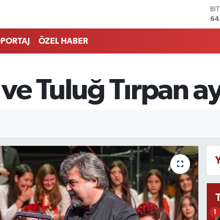
DO
47
EU
55
PORTAJ
ÖZEL HABER
ST
64
GR
65
ve Tuluğ Tırpan a
Bİ
13
BI
64
Y
1