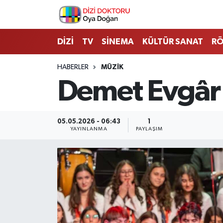
İstanbul Nöbetçi Eczaneler
DİZİ
TV
SİNEMA
KÜLTÜR SANAT
RÖ
İstanbul Hava Durumu
HABERLER
MÜZİK
Demet Evgâr 
İstanbul Namaz Vakitleri
İstanbul Trafik Yoğunluk Haritası
05.05.2026 - 06:43
1
YAYINLANMA
PAYLAŞIM
Süper Lig Puan Durumu ve Fikstür
Tüm Manşetler
Son Dakika Haberleri
Haber Arşivi