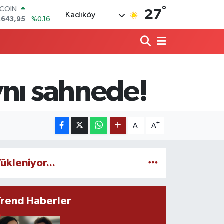
°
LAR
27
Kadıköy
,6006
%0.06
RO
,0250
%0.02
ERLİN
,2398
%0.2
AM ALTIN
00.87
%0.12
ynı sahnede!
ST100
.799
%70
TCOIN
.643,95
%0.16
-
+
A
A
ükleniyor...
Trend Haberler