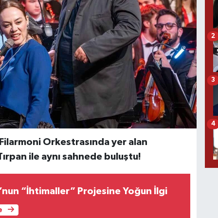
2
3
4
 Filarmoni Orkestrasında yer alan
ırpan ile aynı sahnede buluştu!
nun “İhtimaller” Projesine Yoğun İlgi
e