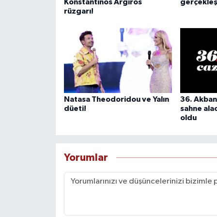
Konstantinos Argiros
gerçekleş
rüzgarı!
Natasa Theodoridou ve Yalın
36. Akban
düeti!
sahne alaca
oldu
Yorumlar