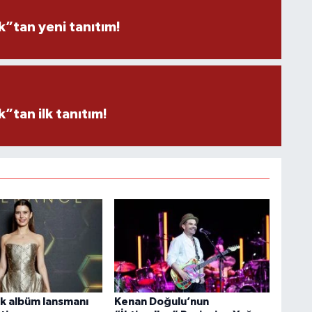
”tan yeni tanıtım!
tan ilk tanıtım!
lk albüm lansmanı
Kenan Doğulu’nun