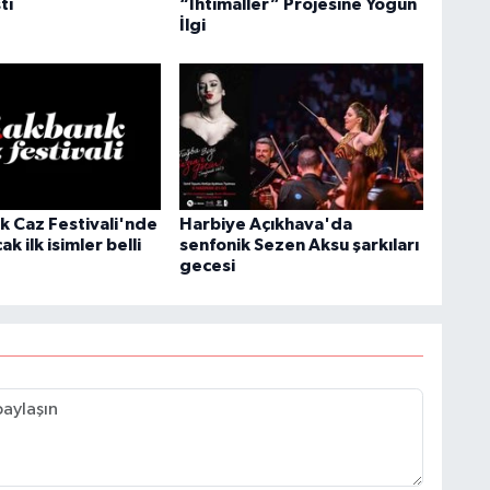
ti
“İhtimaller” Projesine Yoğun
İlgi
k Caz Festivali'nde
Harbiye Açıkhava'da
k ilk isimler belli
senfonik Sezen Aksu şarkıları
gecesi