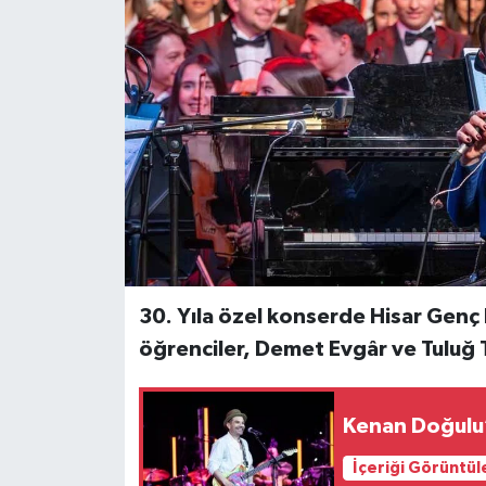
30. Yıla özel konserde Hisar Genç
öğrenciler, Demet Evgâr ve Tuluğ T
Kenan Doğulu’
İçeriği Görüntül