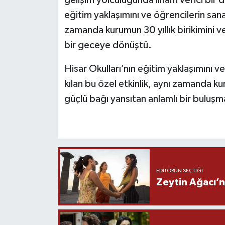
gelişim yolculuğunda ilham verici bir d
eğitim yaklaşımını ve öğrencilerin sanat
zamanda kurumun 30 yıllık birikimini v
bir geceye dönüştü.
Hisar Okulları’nın eğitim yaklaşımını v
kılan bu özel etkinlik, aynı zamanda ku
güçlü bağı yansıtan anlamlı bir buluşma
EDITÖRÜN SEÇTIĞI
Zeytin Ağacı’n