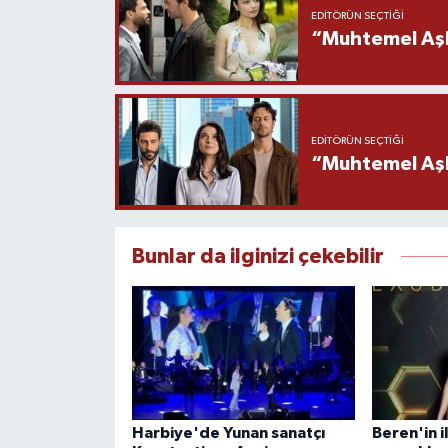
EDITÖRÜN SEÇTIĞI
“Muhtemel Aşk
EDITÖRÜN SEÇTIĞI
“Muhtemel Aşk”
Bunlar da ilginizi çekebilir
Harbiye'de Yunan sanatçı
Beren'in i