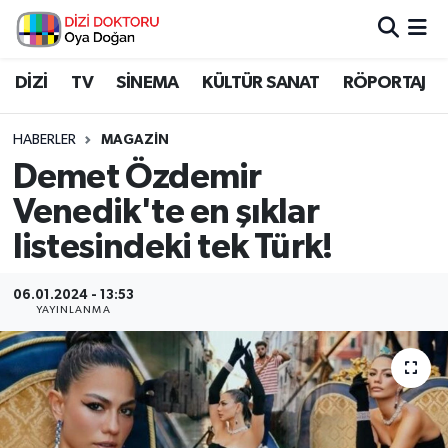
İstanbul Nöbetçi Eczaneler
DİZİ
TV
SİNEMA
KÜLTÜR SANAT
RÖPORTAJ
İstanbul Hava Durumu
HABERLER
MAGAZİN
Demet Özdemir
İstanbul Namaz Vakitleri
Venedik'te en şıklar
İstanbul Trafik Yoğunluk Haritası
listesindeki tek Türk!
Süper Lig Puan Durumu ve Fikstür
06.01.2024 - 13:53
YAYINLANMA
Tüm Manşetler
Son Dakika Haberleri
Haber Arşivi