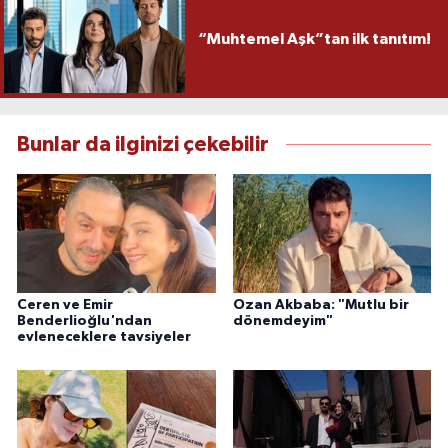
“Muhtemel Aşk”tan ilk tanıtım!
Bunlar da ilginizi çekebilir
Ceren ve Emir
Ozan Akbaba: "Mutlu bir
Benderlioğlu'ndan
dönemdeyim"
evleneceklere tavsiyeler