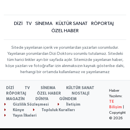
DİZİ
TV
SİNEMA
KÜLTÜR SANAT
RÖPORTAJ
ÖZEL HABER
Sitede yayınlanan içerik ve yorumlardan yazarları sorumludur.
Yayınlanan yorumlardan Dizi Doktoru sorumlu tutulamaz. Sitedeki
tüm harici linkler ayrı bir sayfada açılır. Sitemizde yayınlanan haber,
köşe yazıları ve fotoğraflar izin alınmaksızın kaynak gösterilse dahi,
herhangi bir ortamda kullanılamaz ve yayınlanamaz
DİZİ
TV
SİNEMA
KÜLTÜR SANAT
Haber
RÖPORTAJ
ÖZEL HABER
NOSTALJİ
Yazılımı:
MAGAZİN
DÜNYA
GÜNDEM
TE
Gizlilik Sözleşmesi
İletişim
Bilişim
|
Künye
Topluluk Kuralları
Copyright
Yayın İlkeleri
© 2026