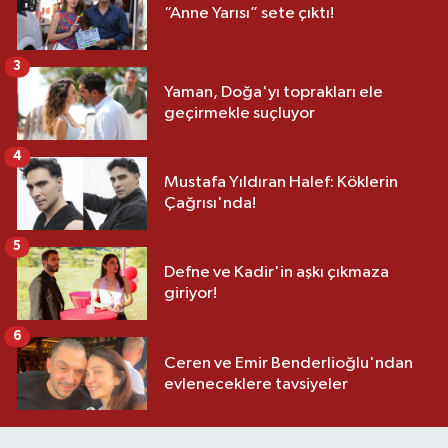
“Anne Yarısı” sete çıktı!
3
Yaman, Doğa'yı toprakları ele
geçirmekle suçluyor
4
Mustafa Yıldıran Halef: Köklerin
Çağrısı'nda!
5
Defne ve Kadir'in aşkı çıkmaza
giriyor!
6
Ceren ve Emir Benderlioğlu'ndan
evleneceklere tavsiyeler