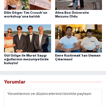
Dilin Döger Tim Crouch’un
Alina Boz Üniversite
workshop’una katıldı
Mezunu Oldu
Gül Gölge ile Murat Saygı
Emre Kızılırmak'tan Umman
oğullarının mezuniyetinde
Çıkarması!
buluştu!
Yorumlar