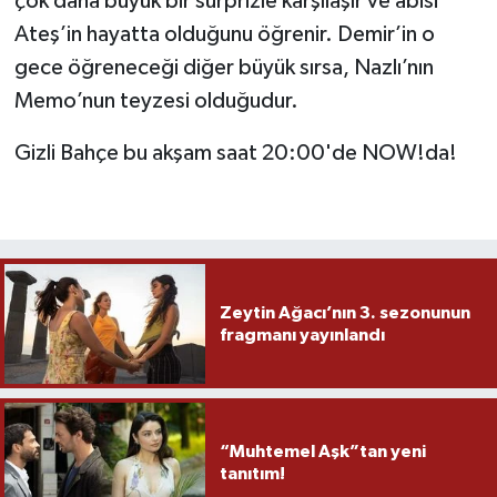
çok daha büyük bir sürprizle karşılaşır ve abisi
Ateş’in hayatta olduğunu öğrenir. Demir’in o
gece öğreneceği diğer büyük sırsa, Nazlı’nın
Memo’nun teyzesi olduğudur.
Gizli Bahçe bu akşam saat 20:00'de NOW!da!
Zeytin Ağacı’nın 3. sezonunun
fragmanı yayınlandı
“Muhtemel Aşk”tan yeni
tanıtım!