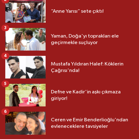
“Anne Yarısı” sete çıktı!
3
Yaman, Doğa'yı toprakları ele
geçirmekle suçluyor
4
Mustafa Yıldıran Halef: Köklerin
Çağrısı'nda!
5
Defne ve Kadir'in aşkı çıkmaza
giriyor!
6
Ceren ve Emir Benderlioğlu'ndan
evleneceklere tavsiyeler