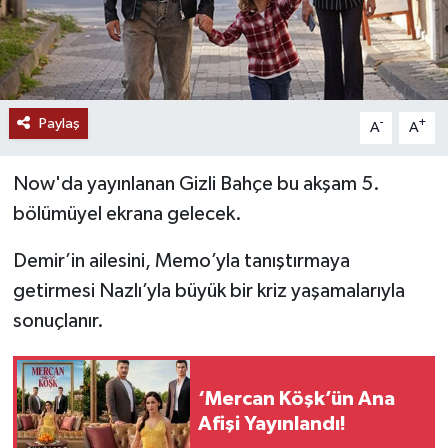
Paylaş
-
+
A
A
Now'da yayınlanan Gizli Bahçe bu akşam 5.
bölümüyel ekrana gelecek.
Demir’in ailesini, Memo’yla tanıştırmaya
getirmesi Nazlı’yla büyük bir kriz yaşamalarıyla
sonuçlanır.
‘Mercan Köşk’ün Ana
Afişi Yayınlandı!