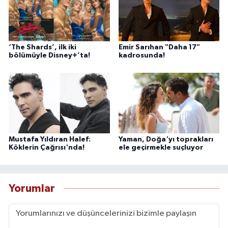
‘The Shards’, ilk iki
Emir Sarıhan "Daha 17"
bölümüyle Disney+’ta!
kadrosunda!
Mustafa Yıldıran Halef:
Yaman, Doğa'yı toprakları
Köklerin Çağrısı'nda!
ele geçirmekle suçluyor
Yorumlar