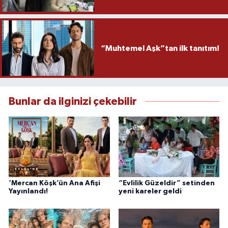
“Muhtemel Aşk”tan ilk tanıtım!
Bunlar da ilginizi çekebilir
‘Mercan Köşk’ün Ana Afişi
“Evlilik Güzeldir” setinden
Yayınlandı!
yeni kareler geldi