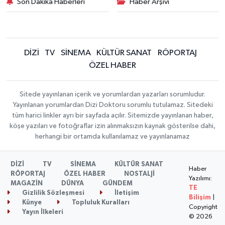
Son Dakika Haberleri
Haber Arşivi
DİZİ
TV
SİNEMA
KÜLTÜR SANAT
RÖPORTAJ
ÖZEL HABER
Sitede yayınlanan içerik ve yorumlardan yazarları sorumludur.
Yayınlanan yorumlardan Dizi Doktoru sorumlu tutulamaz. Sitedeki
tüm harici linkler ayrı bir sayfada açılır. Sitemizde yayınlanan haber,
köşe yazıları ve fotoğraflar izin alınmaksızın kaynak gösterilse dahi,
herhangi bir ortamda kullanılamaz ve yayınlanamaz
DİZİ
TV
SİNEMA
KÜLTÜR SANAT
Haber
RÖPORTAJ
ÖZEL HABER
NOSTALJİ
Yazılımı:
MAGAZİN
DÜNYA
GÜNDEM
TE
Gizlilik Sözleşmesi
İletişim
Bilişim
|
Künye
Topluluk Kuralları
Copyright
Yayın İlkeleri
© 2026