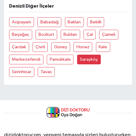
Denizli Diğer İlçeler
Acipayam
Babadağ
Baklan
Bekilli
Beyağaç
Bozkurt
Buldan
Çal
Çameli
Çardak
Çivril
Güney
Honaz
Kale
Merkezefendi
Pamukkale
Sarayköy
Serinhisar
Tavas
dizidoktorucom, yepyeni temasıyla sizleri buluştururken,