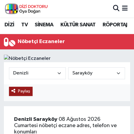
İstanbul Nöbetçi Eczaneler
DİZİ
TV
SİNEMA
KÜLTÜR SANAT
RÖPORTAJ
İstanbul Hava Durumu
Nöbetçi Eczaneler
İstanbul Namaz Vakitleri
İstanbul Trafik Yoğunluk Haritası
Süper Lig Puan Durumu ve Fikstür
Paylaş
Tüm Manşetler
Son Dakika Haberleri
Denizli
Sarayköy
08 Ağustos 2026
Cumartesi nöbetçi eczane adres, telefon ve
Haber Arşivi
konumları