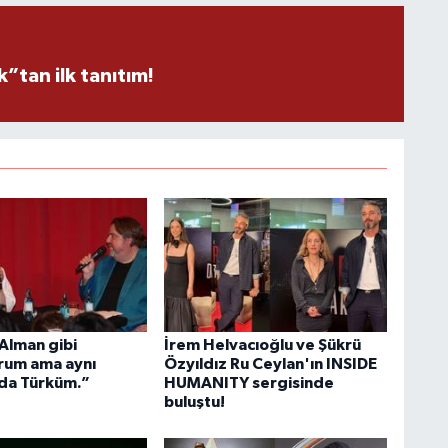
tan ilk tanıtım!
Alman gibi
İrem Helvacıoğlu ve Şükrü
rum ama aynı
Özyıldız Ru Ceylan'ın INSIDE
da Türküm.”
HUMANITY sergisinde
buluştu!