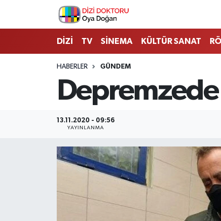
İstanbul Nöbetçi Eczaneler
DİZİ
TV
SİNEMA
KÜLTÜR SANAT
RÖ
İstanbul Hava Durumu
HABERLER
GÜNDEM
Depremzede k
İstanbul Namaz Vakitleri
İstanbul Trafik Yoğunluk Haritası
13.11.2020 - 09:56
YAYINLANMA
Süper Lig Puan Durumu ve Fikstür
Tüm Manşetler
Son Dakika Haberleri
Haber Arşivi