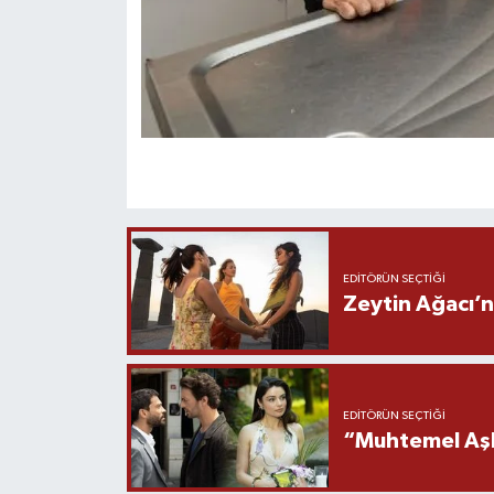
EDITÖRÜN SEÇTIĞI
Zeytin Ağacı’n
EDITÖRÜN SEÇTIĞI
“Muhtemel Aşk