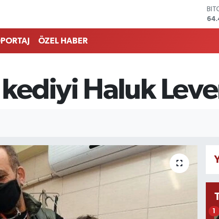
BIT
64.
DO
47
PORTAJ
ÖZEL HABER
EU
55
STE
64
ediyi Haluk Leven
GRA
651
BİS
13.
Y
1