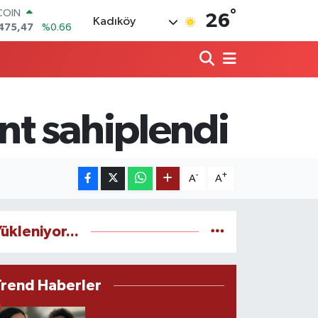
COIN
°
26
Kadıköy
475,47
%0.66
LAR
,5986
%0.06
RO
,0700
%0.1
RLİN
,2438
%0.21
t sahiplendi
M ALTIN
8.23
%0.39
T100
703
%0
-
+
A
A
ükleniyor...
Trend Haberler