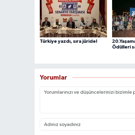
Türkiye yazdı, sıra jüride!
20.Yaşama
Ödülleri s
Yorumlar