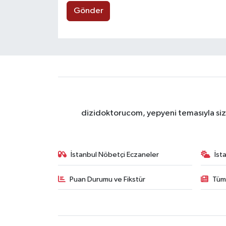
Gönder
dizidoktorucom, yepyeni temasıyla sizle
İstanbul Nöbetçi Eczaneler
İst
Puan Durumu ve Fikstür
Tüm