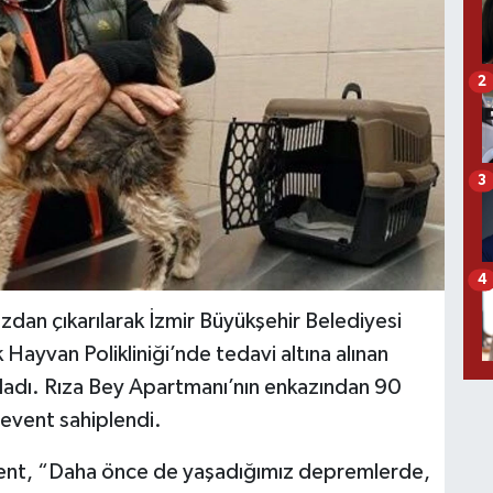
2
3
4
zdan çıkarılarak İzmir Büyükşehir Belediyesi
Hayvan Polikliniği’nde tedavi altına alınan
şladı. Rıza Bey Apartmanı’nın enkazından 90
Levent sahiplendi.
vent, “Daha önce de yaşadığımız depremlerde,