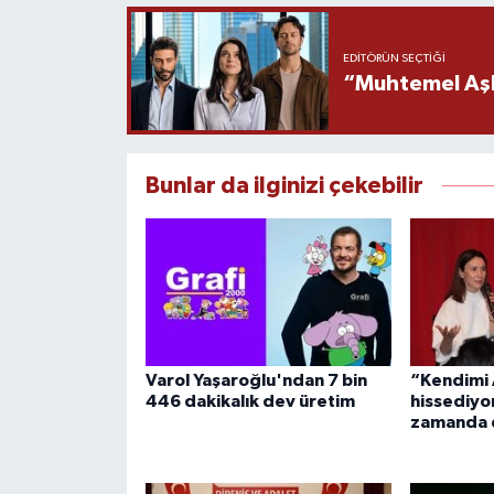
EDITÖRÜN SEÇTIĞI
“Muhtemel Aşk”
Bunlar da ilginizi çekebilir
Varol Yaşaroğlu'ndan 7 bin
“Kendimi 
446 dakikalık dev üretim
hissediyo
zamanda 