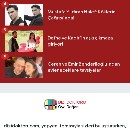
4
Mustafa Yıldıran Halef: Köklerin
Çağrısı'nda!
5
Defne ve Kadir'in aşkı çıkmaza
giriyor!
6
Ceren ve Emir Benderlioğlu'ndan
evleneceklere tavsiyeler
dizidoktorucom, yepyeni temasıyla sizleri buluştururken,