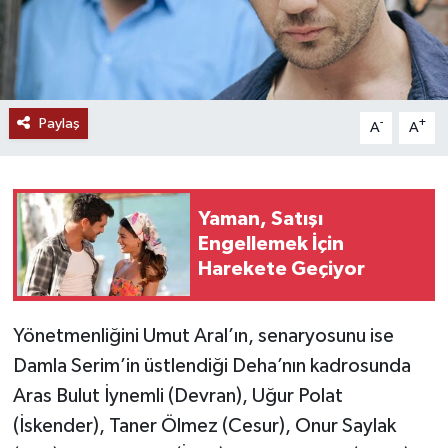
Paylaş
-
+
A
A
Yaman, Satışı
Engellemek İçin
Harekete Geçiyor
Yönetmenliğini Umut Aral’ın, senaryosunu ise
Damla Serim’in üstlendiği Deha’nın kadrosunda
Aras Bulut İynemli (Devran), Uğur Polat
(İskender), Taner Ölmez (Cesur), Onur Saylak