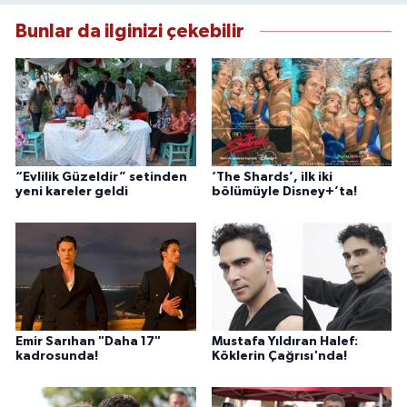
Bunlar da ilginizi çekebilir
“Evlilik Güzeldir” setinden
‘The Shards’, ilk iki
yeni kareler geldi
bölümüyle Disney+’ta!
Emir Sarıhan "Daha 17"
Mustafa Yıldıran Halef:
kadrosunda!
Köklerin Çağrısı'nda!