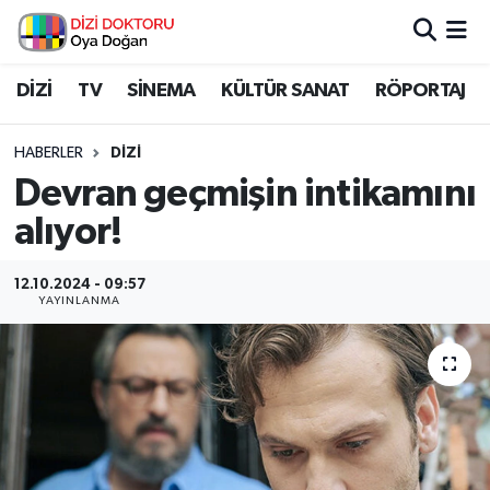
İstanbul Nöbetçi Eczaneler
DİZİ
TV
SİNEMA
KÜLTÜR SANAT
RÖPORTAJ
İstanbul Hava Durumu
HABERLER
DİZİ
Devran geçmişin intikamını
İstanbul Namaz Vakitleri
alıyor!
İstanbul Trafik Yoğunluk Haritası
12.10.2024 - 09:57
YAYINLANMA
Süper Lig Puan Durumu ve Fikstür
Tüm Manşetler
Son Dakika Haberleri
Haber Arşivi