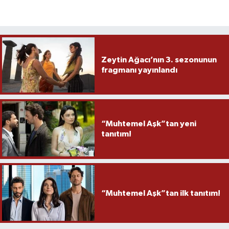
Zeytin Ağacı’nın 3. sezonunun
fragmanı yayınlandı
“Muhtemel Aşk”tan yeni
tanıtım!
“Muhtemel Aşk”tan ilk tanıtım!