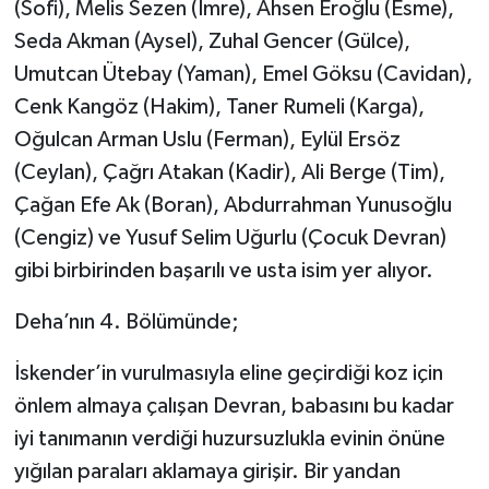
(Sofi), Melis Sezen (İmre), Ahsen Eroğlu (Esme),
Seda Akman (Aysel), Zuhal Gencer (Gülce),
Umutcan Ütebay (Yaman), Emel Göksu (Cavidan),
Cenk Kangöz (Hakim), Taner Rumeli (Karga),
Oğulcan Arman Uslu (Ferman), Eylül Ersöz
(Ceylan), Çağrı Atakan (Kadir), Ali Berge (Tim),
Çağan Efe Ak (Boran), Abdurrahman Yunusoğlu
(Cengiz) ve Yusuf Selim Uğurlu (Çocuk Devran)
gibi birbirinden başarılı ve usta isim yer alıyor.
Deha’nın 4. Bölümünde;
İskender’in vurulmasıyla eline geçirdiği koz için
önlem almaya çalışan Devran, babasını bu kadar
iyi tanımanın verdiği huzursuzlukla evinin önüne
yığılan paraları aklamaya girişir. Bir yandan