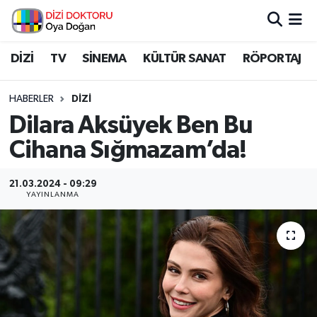
İstanbul Nöbetçi Eczaneler
DİZİ
TV
SİNEMA
KÜLTÜR SANAT
RÖPORTAJ
İstanbul Hava Durumu
HABERLER
DİZİ
Dilara Aksüyek Ben Bu
İstanbul Namaz Vakitleri
Cihana Sığmazam’da!
İstanbul Trafik Yoğunluk Haritası
21.03.2024 - 09:29
YAYINLANMA
Süper Lig Puan Durumu ve Fikstür
Tüm Manşetler
Son Dakika Haberleri
Haber Arşivi