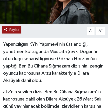
Paylaş
-
+
A
A
Yapımcılığını KYN Yapımevi’nin üstlendiği,
yönetmen koltuğunda Mustafa Şevki Doğan’ın
oturduğu senaristliğini ise Gökhan Horzum’un
yaptığı Ben Bu Cihana Sığmazam dizisinin, zengin
oyuncu kadrosuna Arzu karakteriyle Dilara
Aksüyek dahil oldu.
atv’nin sevilen dizisi Ben Bu Cihana Sığmazam’ın
kadrosuna dahil olan Dilara Aksüyek 26 Mart Salı
günü yayınlanacak bölümde izleyicilerin karşısına