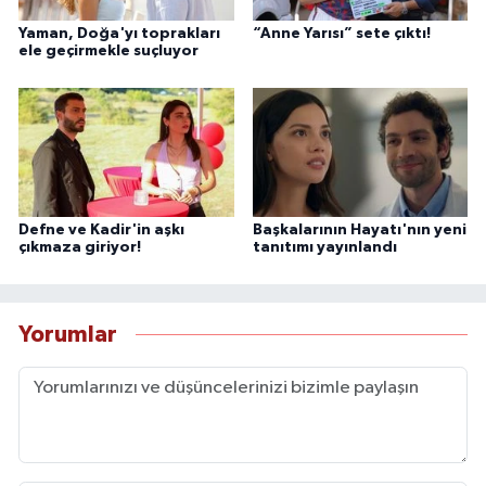
Yaman, Doğa'yı toprakları
“Anne Yarısı” sete çıktı!
ele geçirmekle suçluyor
Defne ve Kadir'in aşkı
Başkalarının Hayatı'nın yeni
çıkmaza giriyor!
tanıtımı yayınlandı
Yorumlar