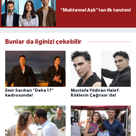
“Muhtemel Aşk”tan ilk tanıtım!
Bunlar da ilginizi çekebilir
Emir Sarıhan "Daha 17"
Mustafa Yıldıran Halef:
kadrosunda!
Köklerin Çağrısın'da!