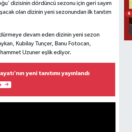
Doğu’ dizisinin dördüncü sezonu için geri sayım
uşacak olan dizinin yeni sezonundan ilk tanıtım
6
üldürmeye devam eden dizinin yeni sezon
ykan, Kubilay Tunçer, Banu Fotocan,
mmet Uzuner eşlik ediyor.
ayatı'nın yeni tanıtımı yayınlandı
e