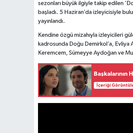
sezonları büyük ilgiyle takip edilen ‘
başladı. 5 Haziran’da izleyicisiyle bul
yayınlandı.
Kendine özgü mizahıyla izleyicileri g
kadrosunda Doğu Demirkol’a, Evliya A
Keremcem, Sümeyye Aydoğan ve Muha
Başkalarının H
İçeriği Görüntül