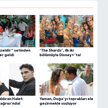
üzeldir” setinden
‘The Shards’, ilk iki
er geldi
bölümüyle Disney+’ta!
ldıran Halef:
Yaman, Doğa'yı toprakları ele
Çağrısı'nda!
geçirmekle suçluyor