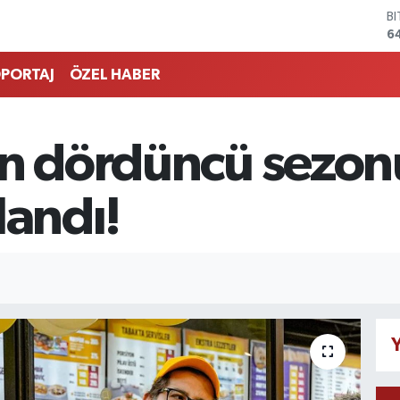
6
D
4
E
PORTAJ
ÖZEL HABER
5
S
6
G
in dördüncü sezon
6
B
1
landı!
Y