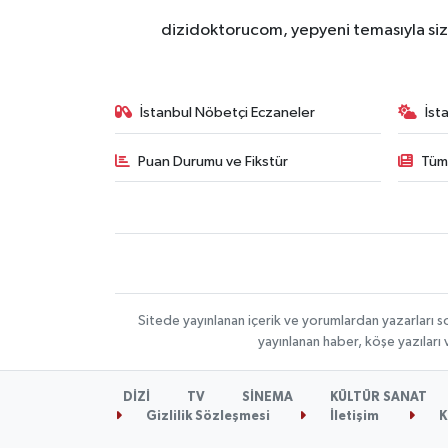
dizidoktorucom, yepyeni temasıyla sizle
İstanbul Nöbetçi Eczaneler
İst
Puan Durumu ve Fikstür
Tüm
Sitede yayınlanan içerik ve yorumlardan yazarları s
yayınlanan haber, köşe yazıları
DİZİ
TV
SİNEMA
KÜLTÜR SANAT
Gizlilik Sözleşmesi
İletişim
K