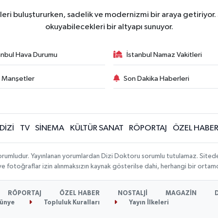
ri buluştururken, sadelik ve modernizmi bir araya getiriyor.
okuyabilecekleri bir altyapı sunuyor.
anbul Hava Durumu
İstanbul Namaz Vakitleri
 Manşetler
Son Dakika Haberleri
DİZİ
TV
SİNEMA
KÜLTÜR SANAT
RÖPORTAJ
ÖZEL HABE
orumludur. Yayınlanan yorumlardan Dizi Doktoru sorumlu tutulamaz. Sitedeki t
 ve fotoğraflar izin alınmaksızın kaynak gösterilse dahi, herhangi bir orta
RÖPORTAJ
ÖZEL HABER
NOSTALJİ
MAGAZİN
ünye
Topluluk Kuralları
Yayın İlkeleri