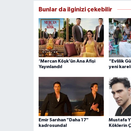
Bunlar da ilginizi çekebilir
‘Mercan Köşk’ün Ana Afişi
“Evlilik G
Yayınlandı!
yeni karel
Emir Sarıhan "Daha 17"
Mustafa Yı
kadrosunda!
Köklerin 