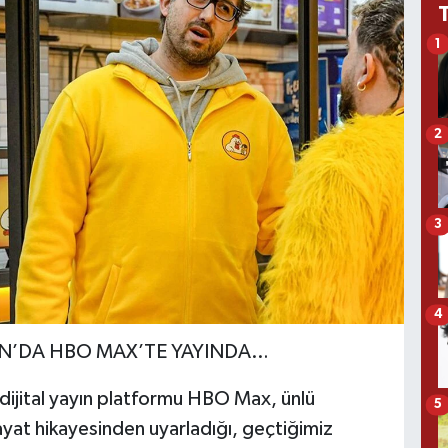
1
2
3
4
AN’DA HBO MAX’TE YAYINDA…
ijital yayın platformu HBO Max, ünlü
5
at hikayesinden uyarladığı, geçtiğimiz