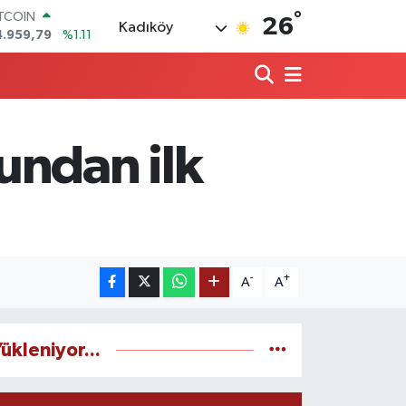
4.959,79
%1.11
°
26
OLAR
Kadıköy
7,7436
%0.18
URO
5,2510
%0.32
TERLİN
4,4811
%0.38
RAM ALTIN
undan ilk
660.55
%0.03
İST100
3.779
%-14
-
+
A
A
ükleniyor...