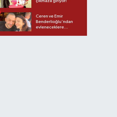
çıkmaza giriyor!
Ceren ve Emir
Benderlioğlu'ndan
evleneceklere
tavsiyeler