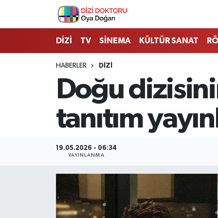
İstanbul Nöbetçi Eczaneler
DİZİ
TV
SİNEMA
KÜLTÜR SANAT
RÖ
İstanbul Hava Durumu
HABERLER
DİZİ
Doğu dizisin
İstanbul Namaz Vakitleri
tanıtım yayın
İstanbul Trafik Yoğunluk Haritası
Süper Lig Puan Durumu ve Fikstür
19.05.2026 - 06:34
YAYINLANMA
Tüm Manşetler
Son Dakika Haberleri
Haber Arşivi