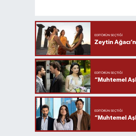
EDITÖRÜN SEÇTIĞI
Zeytin Ağacı’n
EDITÖRÜN SEÇTIĞI
“Muhtemel Aşk
EDITÖRÜN SEÇTIĞI
“Muhtemel Aşk”