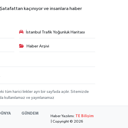
 Şatafattan kaçınıyor ve insanlara haber
İstanbul Trafik Yoğunluk Haritası
Haber Arşivi
R
üm harici linkler ayrı bir sayfada açılır. Sitemizde
mda kullanılamaz ve yayınlanamaz
DÜNYA
GÜNDEM
Haber Yazılımı:
TE Bilişim
| Copyright © 2026