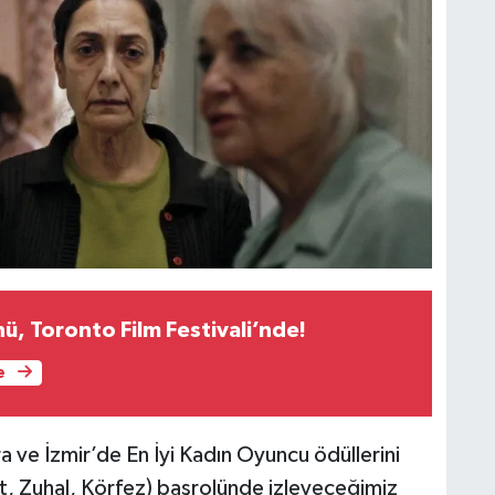
ü, Toronto Film Festivali’nde!
e
 ve İzmir’de En İyi Kadın Oyuncu ödüllerini
lat, Zuhal, Körfez) başrolünde izleyeceğimiz