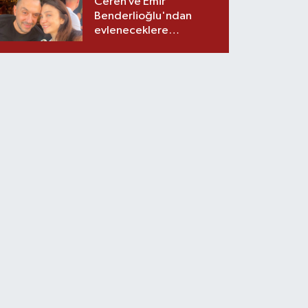
Ceren ve Emir
Benderlioğlu'ndan
evleneceklere
tavsiyeler