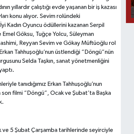
ın yıllardır çalıştığı evde yaşanan bir iş kazası
ları konu alıyor. Sevim rolündeki
İyi Kadın Oyuncu ödüllerini kazanan Serpil
de Emel Göksu, Tuğçe Yolcu, Süleyman
Hashimi, Reyyan Sevim ve Gökay Müftüoğlu rol
ile Erkan Tahhuşoğlu’nun üstlendiği “Döngü”nün
urgusunu Selda Taşkın, sanat yönetmenliğini
yaptı.
mleriyle tanıdığımız Erkan Tahhuşoğlu’nun
n son filmi “Döngü”, Ocak ve Şubat’ta Başka
k.
e 5 Şubat Çarşamba tarihlerinde seyirciyle