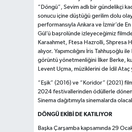
“Döngü”, Sevim adlı bir gündelikçi kadın
sonucu içine düştüğü gerilim dolu olay
performansıyla Ankara ve İzmir’de En 
Gül’ü başrolünde izleyeceğimiz film
Karaahmet, Ftesa Hazrolli, Shpresa 
alıyor. Yapımcılığını İris Tahhuşoğlu 
görüntü yönetmenliğini İlker Berke, k
Levent Uçma, müziklerini de İdil Ataç 
“Eşik” (2016) ve “Koridor” (2021) fil
2024 festivallerinden ödüllerle döne
Sinema dağıtımıyla sinemalarda olaca
DÖNGÜ EKİBİ DE KATILIYOR
Başka Çarşamba kapsamında 29 Ocak v