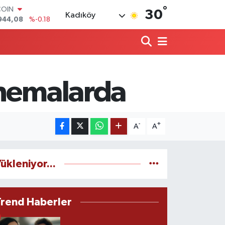
°
LAR
30
Kadıköy
7436
%0.18
RO
2510
%0.32
RLİN
4811
%0.38
M ALTIN
0.55
%0.03
inemalarda
T100
779
%-14
COIN
944,08
%-0.18
-
+
A
A
ükleniyor...
Trend Haberler