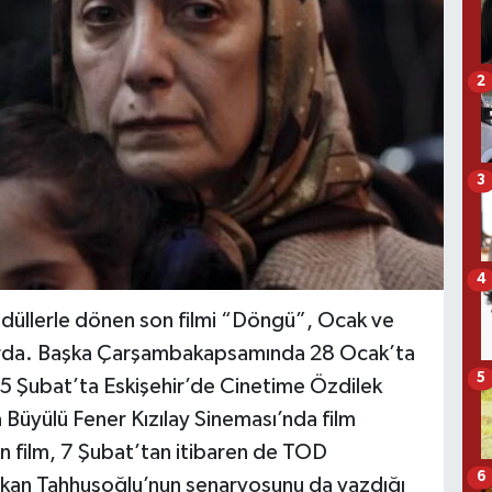
2
3
4
ödüllerle dönen son filmi “Döngü”, Ocak ve
larda. Başka Çarşambakapsamında 28 Ocak’ta
5
 5 Şubat’ta Eskişehir’de Cinetime Özdilek
Büyülü Fener Kızılay Sineması’nda film
lan film, 7 Şubat’tan itibaren de TOD
6
 Erkan Tahhuşoğlu’nun senaryosunu da yazdığı