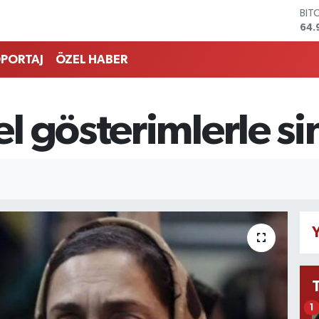
DO
47,
EU
55,
PORTAJ
ÖZEL HABER
STE
64,
GRA
666
l gösterimlerle s
BİS
13.
BIT
64.
Y
1