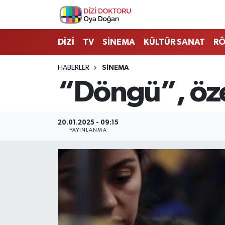
İstanbul Nöbetçi Eczaneler
DİZİ
TV
SİNEMA
KÜLTÜR SANAT
RÖ
İstanbul Hava Durumu
HABERLER
SİNEMA
“Döngü”, öze
İstanbul Namaz Vakitleri
İstanbul Trafik Yoğunluk Haritası
20.01.2025 - 09:15
YAYINLANMA
Süper Lig Puan Durumu ve Fikstür
Tüm Manşetler
Son Dakika Haberleri
Haber Arşivi