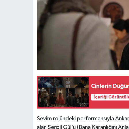
Cinlerin Düğün
İçeriği Görüntül
Sevim rolündeki performansıyla Ankara
alan Serpil Gül’ü (Bana Karanlığını An