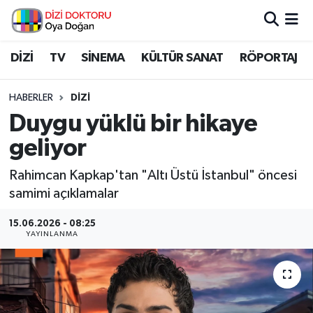
İstanbul Nöbetçi Eczaneler
DİZİ
TV
SİNEMA
KÜLTÜR SANAT
RÖPORTAJ
İstanbul Hava Durumu
HABERLER
DİZİ
Duygu yüklü bir hikaye
İstanbul Namaz Vakitleri
geliyor
İstanbul Trafik Yoğunluk Haritası
Rahimcan Kapkap'tan "Altı Üstü İstanbul" öncesi
samimi açıklamalar
Süper Lig Puan Durumu ve Fikstür
15.06.2026 - 08:25
Tüm Manşetler
YAYINLANMA
Son Dakika Haberleri
Haber Arşivi