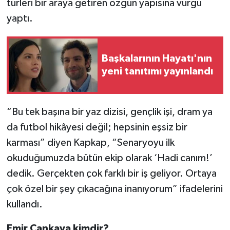
türleri bir araya getiren özgün yapısına vurgu
yaptı.
Başkalarının Hayatı'nın
yeni tanıtımı yayınlandı
“Bu tek başına bir yaz dizisi, gençlik işi, dram ya
da futbol hikâyesi değil; hepsinin eşsiz bir
karması” diyen Kapkap, “Senaryoyu ilk
okuduğumuzda bütün ekip olarak ‘Hadi canım!’
dedik. Gerçekten çok farklı bir iş geliyor. Ortaya
çok özel bir şey çıkacağına inanıyorum” ifadelerini
kullandı.
Emir Cankaya kimdir?