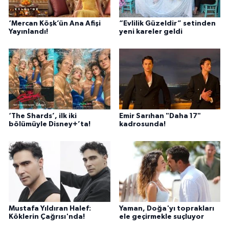
‘Mercan Köşk’ün Ana Afişi
“Evlilik Güzeldir” setinden
Yayınlandı!
yeni kareler geldi
‘The Shards’, ilk iki
Emir Sarıhan "Daha 17"
bölümüyle Disney+’ta!
kadrosunda!
Mustafa Yıldıran Halef:
Yaman, Doğa'yı toprakları
Köklerin Çağrısı'nda!
ele geçirmekle suçluyor