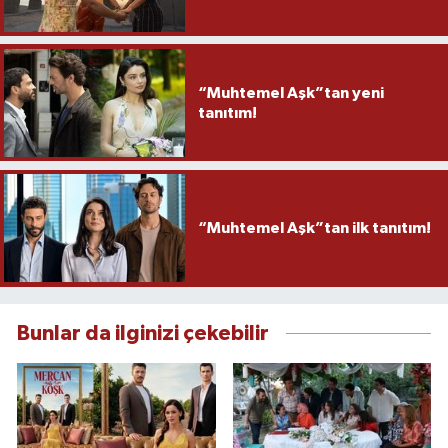
“Muhtemel Aşk”tan yeni
tanıtım!
“Muhtemel Aşk”tan ilk tanıtım!
Bunlar da ilginizi çekebilir