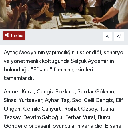
Paylaş
-
+
A
A
Aytaç Medya'nın yapımcılığını üstlendiği, senaryo
ve yönetmenlik koltuğunda Selçuk Aydemir'in
bulunduğu "Efsane" filminin çekimleri
tamamlandı.
Ahmet Kural, Cengiz Bozkurt, Serdar Gökhan,
Şinasi Yurtsever, Ayhan Taş, Sadi Celil Cengiz, Elif
Ongan, Cemile Canyurt, Rojhat Özsoy, Tuana
Tezsay, Devrim Saltoğlu, Ferhan Vural, Burcu
Gönder gibi başarılı oyuncuların yer aldığı Efsane