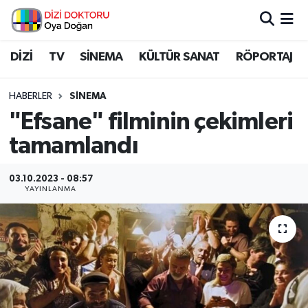
İstanbul Nöbetçi Eczaneler
DİZİ
TV
SİNEMA
KÜLTÜR SANAT
RÖPORTAJ
İstanbul Hava Durumu
HABERLER
SİNEMA
"Efsane" filminin çekimleri
İstanbul Namaz Vakitleri
tamamlandı
İstanbul Trafik Yoğunluk Haritası
03.10.2023 - 08:57
YAYINLANMA
Süper Lig Puan Durumu ve Fikstür
Tüm Manşetler
Son Dakika Haberleri
Haber Arşivi