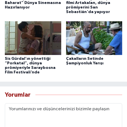
Baharat” Dünya Sinemasına
filmi Artakalan, dünya
Hazırlanıyor
prömiyerini San
Sebastián'da yapıyor
Sis Gürdal’ın yönettiği
Çakalların Setinde
“Porkatal”, dünya
Şampiyonluk Yarışı
prömiyeriyle Saraybosna
Film Festivali’nde
Yorumlar