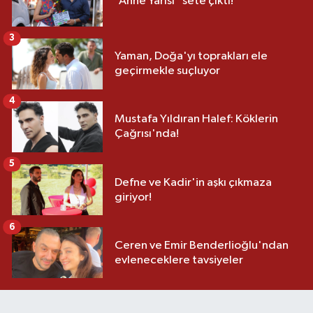
“Anne Yarısı” sete çıktı!
3
Yaman, Doğa'yı toprakları ele
geçirmekle suçluyor
4
Mustafa Yıldıran Halef: Köklerin
Çağrısı'nda!
5
Defne ve Kadir'in aşkı çıkmaza
giriyor!
6
Ceren ve Emir Benderlioğlu'ndan
evleneceklere tavsiyeler