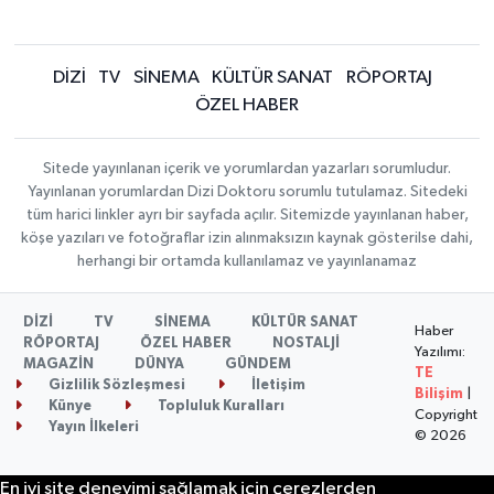
DİZİ
TV
SİNEMA
KÜLTÜR SANAT
RÖPORTAJ
ÖZEL HABER
Sitede yayınlanan içerik ve yorumlardan yazarları sorumludur.
Yayınlanan yorumlardan Dizi Doktoru sorumlu tutulamaz. Sitedeki
tüm harici linkler ayrı bir sayfada açılır. Sitemizde yayınlanan haber,
köşe yazıları ve fotoğraflar izin alınmaksızın kaynak gösterilse dahi,
herhangi bir ortamda kullanılamaz ve yayınlanamaz
DİZİ
TV
SİNEMA
KÜLTÜR SANAT
Haber
RÖPORTAJ
ÖZEL HABER
NOSTALJİ
Yazılımı:
MAGAZİN
DÜNYA
GÜNDEM
TE
Gizlilik Sözleşmesi
İletişim
Bilişim
|
Künye
Topluluk Kuralları
Copyright
Yayın İlkeleri
© 2026
En iyi site deneyimi sağlamak için çerezlerden