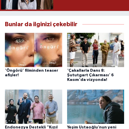
Bunlar da ilginizi çekebilir
'Öngörü’ filminden teaser
'Çakallarla Dans 8:
afişler!
Şututgart Çıkarması' 6
Kasım'da vizyonda!
Endonezya Destekli “Kızıl
Yeşim Ustaoğlu’nun yeni