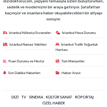
dizidoktorucom, yepyeni temasıyla sizleri buluştururken,
sadelik ve modernizmi bir araya getiriyor. Şatafattan
kaçınıyor ve insanlara haber okuyabilecekleri bir altyapı
sunuyor.
İstanbul Nöbetçi Eczaneler
İstanbul Hava Durumu
İstanbul Namaz Vakitleri
İstanbul Trafik Yoğunluk
Haritası
Puan Durumu ve Fikstür
Tüm Manşetler
Son Dakika Haberleri
Haber Arşivi
DİZİ
TV
SİNEMA
KÜLTÜR SANAT
RÖPORTAJ
ÖZEL HABER