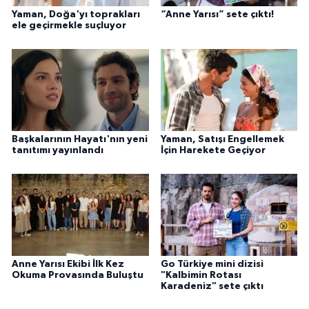
Yaman, Doğa'yı toprakları
“Anne Yarısı” sete çıktı!
ele geçirmekle suçluyor
Başkalarının Hayatı'nın yeni
Yaman, Satışı Engellemek
tanıtımı yayınlandı
İçin Harekete Geçiyor
Anne Yarısı Ekibi İlk Kez
Go Türkiye mini dizisi
Okuma Provasında Buluştu
"Kalbimin Rotası
Karadeniz" sete çıktı